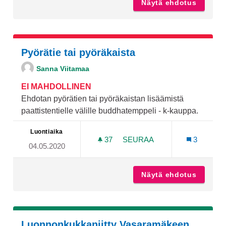
Näytä ehdotus
Ulkokun
Pyörätie tai pyöräkaista
Sanna Viitamaa
EI MAHDOLLINEN
Ehdotan pyörätien tai pyöräkaistan lisäämistä
paattistentielle välille buddhatemppeli - k-kauppa.
Luontiaika
37
37 SEURAAJAA
SEURAA
3
04.05.2020
PYÖRÄTIE TAI PYÖRÄKAIS
Näytä ehdotus
Pyöräti
Luonnonkukkaniitty Vasaramäkeen