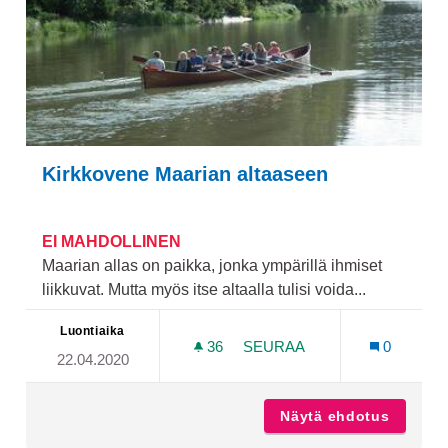
Kirkkovene Maarian altaaseen
EI MAHDOLLINEN
Maarian allas on paikka, jonka ympärillä ihmiset
liikkuvat. Mutta myös itse altaalla tulisi voida...
Luontiaika
36
36 SEURAAJAA
SEURAA
0
22.04.2020
KIRKKOVENE MAARIAN AL
Näytä ehdotus
Kirkkov