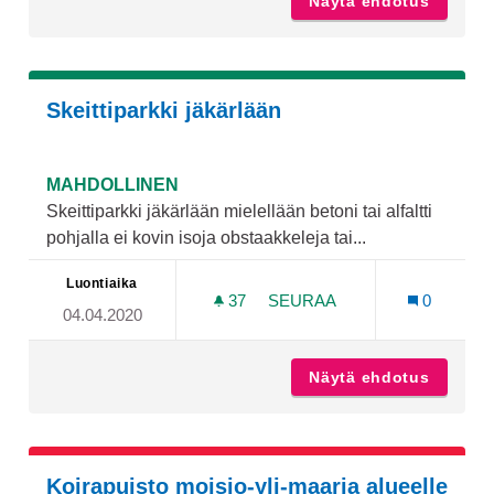
Näytä ehdotus
Koirank
Skeittiparkki jäkärlään
MAHDOLLINEN
Skeittiparkki jäkärlään mielellään betoni tai alfaltti
pohjalla ei kovin isoja obstaakkeleja tai...
Luontiaika
37
37 SEURAAJAA
SEURAA
0
04.04.2020
SKEITTIPARKKI JÄKÄRLÄÄ
Näytä ehdotus
Skeittip
Koirapuisto moisio-yli-maaria alueelle