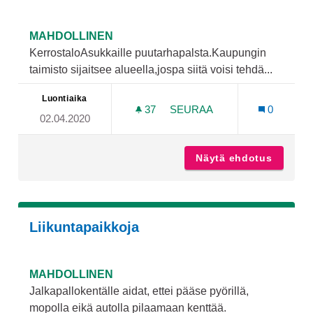
MAHDOLLINEN
KerrostaloAsukkaille puutarhapalsta.Kaupungin
taimisto sijaitsee alueella,jospa siitä voisi tehdä...
Luontiaika
37
37 SEURAAJAA
SEURAA
0
02.04.2020
PUUTARHAPALSTA JÄKÄR
Näytä ehdotus
Puutarh
Liikuntapaikkoja
MAHDOLLINEN
Jalkapallokentälle aidat, ettei pääse pyörillä,
mopolla eikä autolla pilaamaan kenttää.