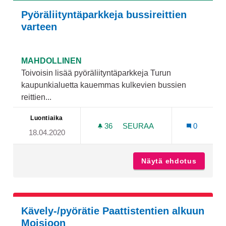
Pyöräliityntäparkkeja bussireittien
varteen
MAHDOLLINEN
Toivoisin lisää pyöräliityntäparkkeja Turun
kaupunkialuetta kauemmas kulkevien bussien
reittien...
Luontiaika
36
36 SEURAAJAA
SEURAA
0
18.04.2020
PYÖRÄLIITYNTÄPARKKEJA 
Näytä ehdotus
Pyöräli
Kävely-/pyörätie Paattistentien alkuun
Moisioon