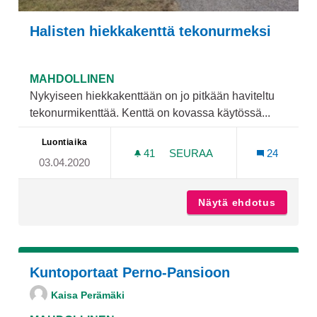
Halisten hiekkakenttä tekonurmeksi
MAHDOLLINEN
Nykyiseen hiekkakenttään on jo pitkään haviteltu
tekonurmikenttää. Kenttä on kovassa käytössä...
Luontiaika
41
41 SEURAAJAA
SEURAA
24
03.04.2020
HALISTEN HIEKKAKENTTÄ
Näytä ehdotus
Haliste
Kuntoportaat Perno-Pansioon
Kaisa Perämäki