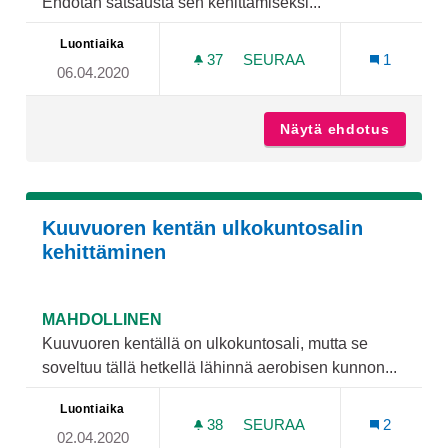
Ehdotan satsausta sen kehittämiseksi...
Luontiaika
37
37 SEURAAJAA
SEURAA
1
06.04.2020
JOKIRANNAN VENYTYS
Näytä ehdotus
Jokiran
Kuuvuoren kentän ulkokuntosalin
kehittäminen
MAHDOLLINEN
Kuuvuoren kentällä on ulkokuntosali, mutta se
soveltuu tällä hetkellä lähinnä aerobisen kunnon...
Luontiaika
38
38 SEURAAJAA
SEURAA
2
02.04.2020
KUUVUOREN KENTÄN ULK