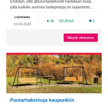
Ehdotan, että @turuntaidekontit hankitaan lisää,
jotta kaikille avoimia taidepintoja on laajemmin...
Luontiaika
38
38 SEURAAJAA
SEURAA
3
10.04.2020
AVOIMIA TAIDEPINTOJA
Näytä ehdotus
Avoimia
Puutarhakeinuja kaupunkiin