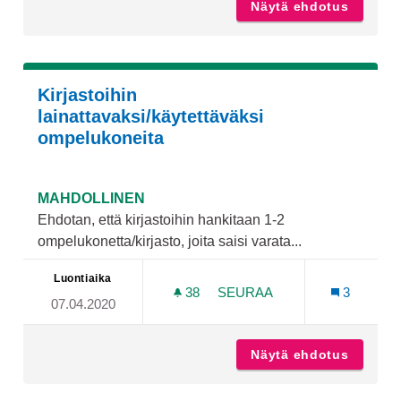
Näytä ehdotus
Runosmä
Kirjastoihin
lainattavaksi/käytettäväksi
ompelukoneita
MAHDOLLINEN
Ehdotan, että kirjastoihin hankitaan 1-2
ompelukonetta/kirjasto, joita saisi varata...
Luontiaika
38
38 SEURAAJAA
SEURAA
3
07.04.2020
KIRJASTOIHIN LAINATTAV
Näytä ehdotus
Kirjast