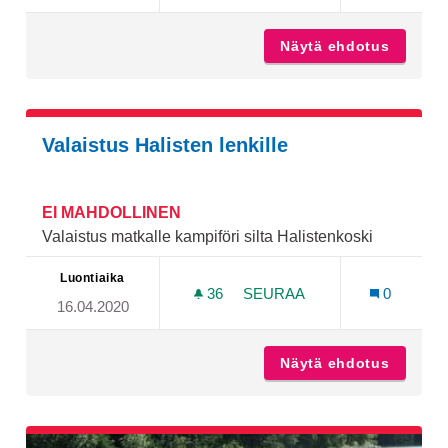
Näytä ehdotus
Kuuvuor
Valaistus Halisten lenkille
EI MAHDOLLINEN
Valaistus matkalle kampiföri silta Halistenkoski
Luontiaika
36
36 SEURAAJAA
SEURAA
0
16.04.2020
VALAISTUS HALISTEN LENK
Näytä ehdotus
Valaistu