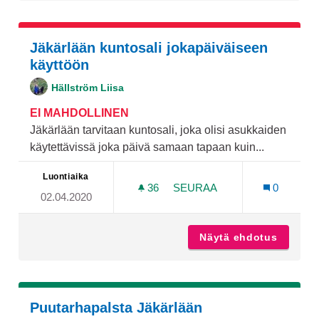
Jäkärlään kuntosali jokapäiväiseen
käyttöön
Hällström Liisa
EI MAHDOLLINEN
Jäkärlään tarvitaan kuntosali, joka olisi asukkaiden
käytettävissä joka päivä samaan tapaan kuin...
Luontiaika
36
36 SEURAAJAA
SEURAA
0
02.04.2020
JÄKÄRLÄÄN KUNTOSALI J
Näytä ehdotus
Jäkärlä
Puutarhapalsta Jäkärlään