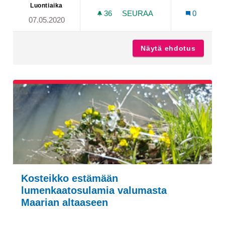
Luontiaika
36
36 SEURAAJAA
SEURAA
0
07.05.2020
RETKEILYREITISTÖJEN P
Näytä ehdotus
Retkeil
Kosteikko estämään
lumenkaatosulamia valumasta
Maarian altaaseen