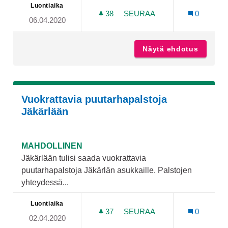
Luontiaika
38
38 SEURAAJAA
SEURAA
0
06.04.2020
FÖLILAUTTA HIRVENSALO
Näytä ehdotus
Fölilau
Vuokrattavia puutarhapalstoja
Jäkärlään
MAHDOLLINEN
Jäkärlään tulisi saada vuokrattavia
puutarhapalstoja Jäkärlän asukkaille. Palstojen
yhteydessä...
Luontiaika
37
37 SEURAAJAA
SEURAA
0
02.04.2020
VUOKRATTAVIA PUUTARHA