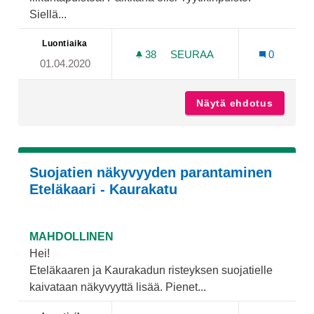
Siellä...
Luontiaika
38
38 SEURAAJAA
SEURAA
0
01.04.2020
KUNTOPORTAAT/SKEITTIR
Näytä ehdotus
Kuntopo
Suojatien näkyvyyden parantaminen
Eteläkaari - Kaurakatu
MAHDOLLINEN
Hei!
Eteläkaaren ja Kaurakadun risteyksen suojatielle
kaivataan näkyvyyttä lisää. Pienet...