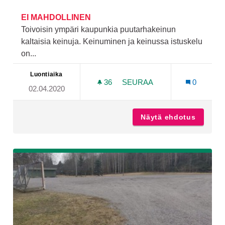
EI MAHDOLLINEN
Toivoisin ympäri kaupunkia puutarhakeinun
kaltaisia keinuja. Keinuminen ja keinussa istuskelu
on...
Luontiaika
36
36 SEURAAJAA
SEURAA
0
02.04.2020
PUUTARHAKEINUJA KAUPU
Näytä ehdotus
Puutarh