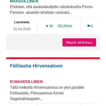
MAHDOLLINEN
Ehdotan, että asukasbudjetin rahoituksella Perno-
Pansion -alueelle tehdään valaistut...
Luontiaika
39
39 SEURAAJAA
SEURAA
0
01.04.2020
KUNTOPORTAAT PERNO-P
Näytä ehdotus
Kuntopo
Fölilautta Hirvensaloon
EI MAHDOLLINEN
Tällä hetkellä Hirvensalossa on yksi pysäkki
Fölilautalle, Pikisaaressa Airisto
Segelsällskapetin...