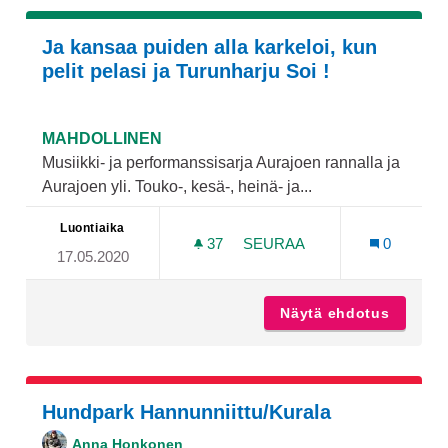
Ja kansaa puiden alla karkeloi, kun
pelit pelasi ja Turunharju Soi !
MAHDOLLINEN
Musiikki- ja performanssisarja Aurajoen rannalla ja
Aurajoen yli. Touko-, kesä-, heinä- ja...
Luontiaika
37
37 SEURAAJAA
SEURAA
0
17.05.2020
JA KANSAA PUIDEN ALLA K
Näytä ehdotus
Ja kans
Hundpark Hannunniittu/Kurala
Anna Honkonen