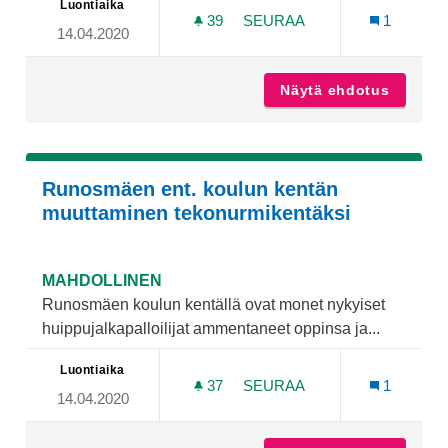
Luontiaika
39
39 SEURAAJAA
SEURAA
1
14.04.2020
ISPOISTEN UIMARANNAN 
Näytä ehdotus
Ispoist
Runosmäen ent. koulun kentän
muuttaminen tekonurmikentäksi
MAHDOLLINEN
Runosmäen koulun kentällä ovat monet nykyiset
huippujalkapalloilijat ammentaneet oppinsa ja...
Luontiaika
37
37 SEURAAJAA
SEURAA
1
14.04.2020
RUNOSMÄEN ENT. KOULU