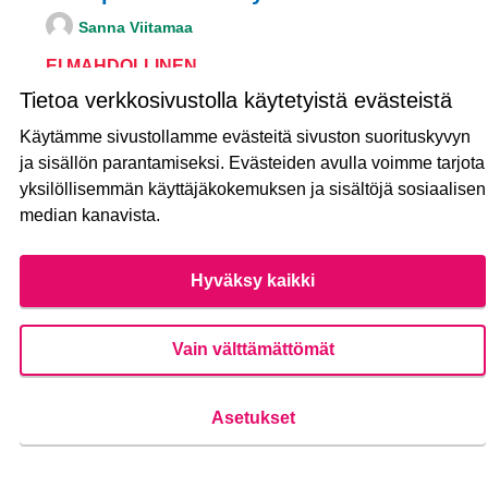
Sanna Viitamaa
EI MAHDOLLINEN
Toivoisin moisio-yli-maaria alueelle koirapuistoa
Tietoa verkkosivustolla käytetyistä evästeistä
keskeiselle paikalle. Esim buddha temppelin...
Käytämme sivustollamme evästeitä sivuston suorituskyvyn
ja sisällön parantamiseksi. Evästeiden avulla voimme tarjota
Luontiaika
37
37 SEURAAJAA
SEURAA
0
yksilöllisemmän käyttäjäkokemuksen ja sisältöjä sosiaalisen
02.04.2020
KOIRAPUISTO MOISIO-YLI
median kanavista.
Näytä ehdotus
Koirapu
Hyväksy kaikki
Vain välttämättömät
Nummen Keskuspuiston liittäminen
Kansalliseen Kaupunkipuistoon
Asetukset
MAHDOLLINEN