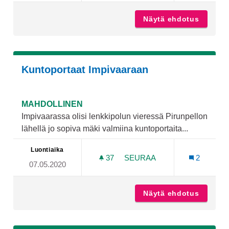
Näytä ehdotus
Vuokrat
Kuntoportaat Impivaaraan
MAHDOLLINEN
Impivaarassa olisi lenkkipolun vieressä Pirunpellon
lähellä jo sopiva mäki valmiina kuntoportaita...
Luontiaika
37
37 SEURAAJAA
SEURAA
2
07.05.2020
KUNTOPORTAAT IMPIVAA
Näytä ehdotus
Kuntopo