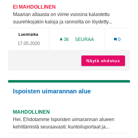
EI MAHDOLLINEN
Maarian altaasta on viime vuosina kalastettu
suurehkojakin kaloja ja rannoilta on löydetty...
Luontiaika
36
36 SEURAAJAA
SEURAA
0
17.05.2020
KOSTEIKKO ESTÄMÄÄN LU
Näytä ehdotus
Kosteik
Ispoisten uimarannan alue
MAHDOLLINEN
Hei. Ehdotamme Ispoisten uimarannan alueen
kehittämistä seuraavasti: kuntoiluportaat ja...