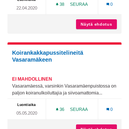
38
38 SEURAAJAA
SEURAA
0
22.04.2020
SUIKKILAN PURURADAN M
Näytä ehdotus
Suikkil
Koirankakkapussitelineitä
Vasaramäkeen
EI MAHDOLLINEN
Vasaramäessä, varsinkin Vasaramäenpuistossa on
paljon koiranulkoiluttajia ja siivoamattomia...
Luontiaika
36
36 SEURAAJAA
SEURAA
0
05.05.2020
KOIRANKAKKAPUSSITELIN