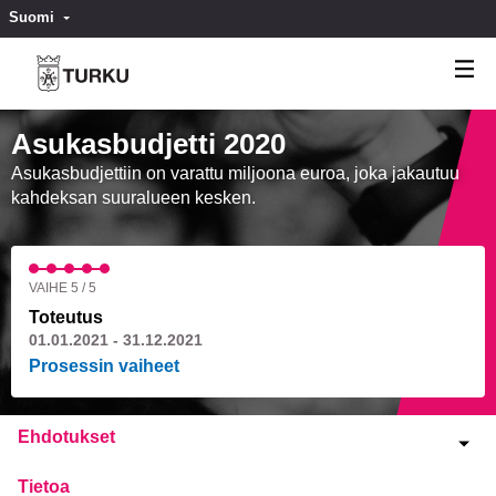
Suomi
Valitse kieli
Välj språk
Asukasbudjetti 2020
Asukasbudjettiin on varattu miljoona euroa, joka jakautuu
kahdeksan suuralueen kesken.
VAIHE 5 / 5
Toteutus
01.01.2021 - 31.12.2021
Prosessin vaiheet
Ehdotukset
Tietoa