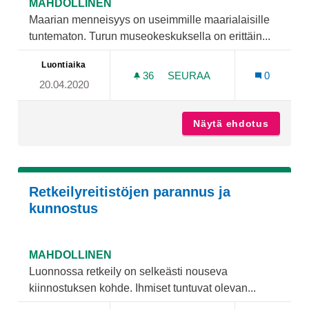
MAHDOLLINEN
Maarian menneisyys on useimmille maarialaisille
tuntematon. Turun museokeskuksella on erittäin...
Luontiaika
36
36 SEURAAJAA
SEURAA
0
20.04.2020
VALOKUVANÄYTTELY VANH
Näytä ehdotus
Valokuv
Retkeilyreitistöjen parannus ja
kunnostus
MAHDOLLINEN
Luonnossa retkeily on selkeästi nouseva
kiinnostuksen kohde. Ihmiset tuntuvat olevan...