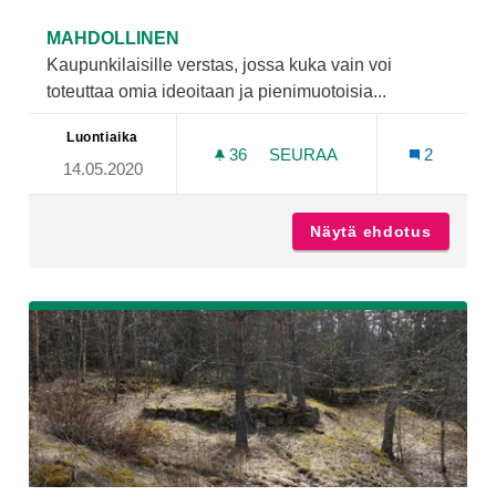
MAHDOLLINEN
Kaupunkilaisille verstas, jossa kuka vain voi
toteuttaa omia ideoitaan ja pienimuotoisia...
Luontiaika
36
36 SEURAAJAA
SEURAA
2
14.05.2020
KAUPUNKIVERSTAS SKANS
Näytä ehdotus
Kaupunk