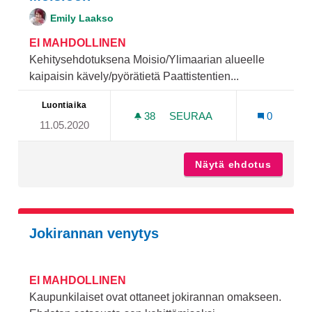
Emily Laakso
EI MAHDOLLINEN
Kehitysehdotuksena Moisio/Ylimaarian alueelle
kaipaisin kävely/pyörätietä Paattistentien...
Luontiaika
38
38 SEURAAJAA
SEURAA
0
11.05.2020
KÄVELY-/PYÖRÄTIE PAATT
Näytä ehdotus
Kävely-
Jokirannan venytys
EI MAHDOLLINEN
Kaupunkilaiset ovat ottaneet jokirannan omakseen.