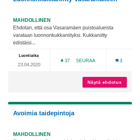
MAHDOLLINEN
Ehdotan, että osa Vasaramäen puistoalueista
varataan luonnonkukkaniityksi. Kukkaniitty
edistäisi...
Luontiaika
37
37 SEURAAJAA
SEURAA
3
23.04.2020
LUONNONKUKKANIITTY V
Näytä ehdotus
Luonno
Avoimia taidepintoja
MAHDOLLINEN