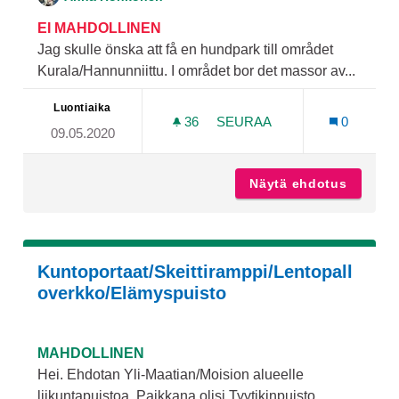
EI MAHDOLLINEN
Jag skulle önska att få en hundpark till området
Kurala/Hannunniittu. I området bor det massor av...
Luontiaika
36
36 SEURAAJAA
SEURAA
0
09.05.2020
HUNDPARK HANNUNNIITT
Näytä ehdotus
Hundpar
Kuntoportaat/Skeittiramppi/Lentopall
overkko/Elämyspuisto
MAHDOLLINEN
Hei. Ehdotan Yli-Maatian/Moision alueelle
liikuntapuistoa. Paikkana olisi Tyytikinpuisto.