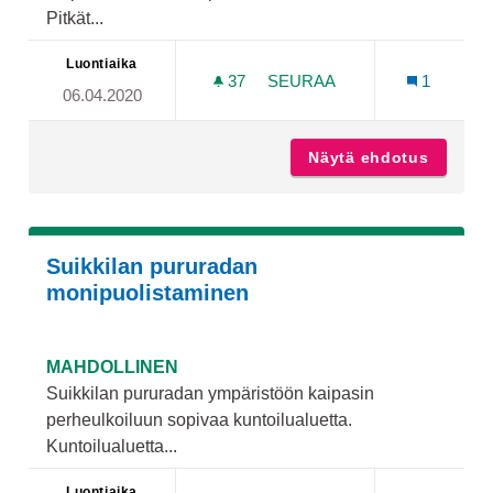
Pitkät...
Luontiaika
37
37 SEURAAJAA
SEURAA
1
06.04.2020
LIIKUNTAPAIKKOJA
Näytä ehdotus
Liikunt
Suikkilan pururadan
monipuolistaminen
MAHDOLLINEN
Suikkilan pururadan ympäristöön kaipasin
perheulkoiluun sopivaa kuntoilualuetta.
Kuntoilualuetta...
Luontiaika