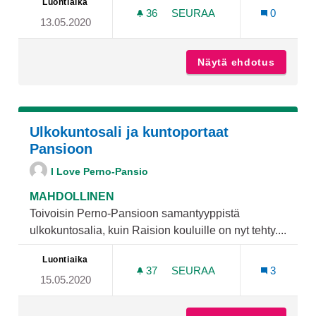
Luontiaika
36
36 SEURAAJAA
SEURAA
0
13.05.2020
SUOJATIEN NÄKYVYYDEN 
Näytä ehdotus
Suojati
Ulkokuntosali ja kuntoportaat
Pansioon
I Love Perno-Pansio
MAHDOLLINEN
Toivoisin Perno-Pansioon samantyyppistä
ulkokuntosalia, kuin Raision kouluille on nyt tehty....
Luontiaika
37
37 SEURAAJAA
SEURAA
3
15.05.2020
ULKOKUNTOSALI JA KUNT