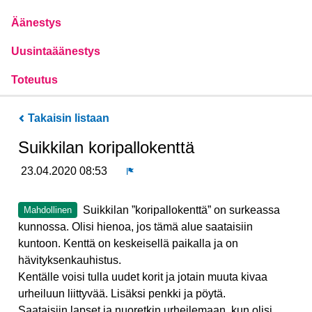
Äänestys
Uusintaäänestys
Toteutus
Takaisin listaan
Suikkilan koripallokenttä
23.04.2020 08:53
Ilmoita
Suikkilan ”koripallokenttä” on surkeassa
Mahdollinen
kunnossa. Olisi hienoa, jos tämä alue saataisiin
kuntoon. Kenttä on keskeisellä paikalla ja on
hävityksenkauhistus.
Kentälle voisi tulla uudet korit ja jotain muuta kivaa
urheiluun liittyvää. Lisäksi penkki ja pöytä.
Saataisiin lapset ja nuoretkin urheilemaan, kun olisi