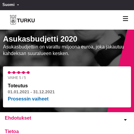
Suomi
Valitse kieli
Välj språk
Asukasbudjetti 2020
Asukasbudjettiin on varattu miljoona euroa, joka jakautuu
kahdeksan suuralueen kesken.
VAIHE 5 / 5
Toteutus
01.01.2021 - 31.12.2021
Prosessin vaiheet
Ehdotukset
Tietoa