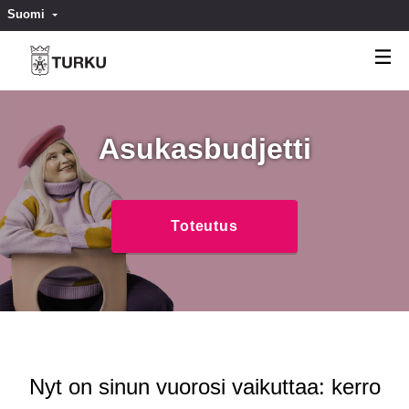
Suomi
Valitse kieli
Välj språk
Asukasbudjetti
Toteutus
Nyt on sinun vuorosi vaikuttaa: kerro