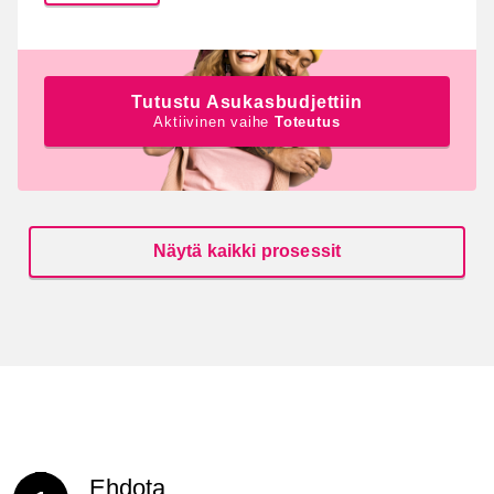
Osallistu prosessiin Asukasbudjetti 20
Tutustu Asukasbudjettiin
Aktiivinen vaihe
Toteutus
Näytä kaikki prosessit
Ehdota