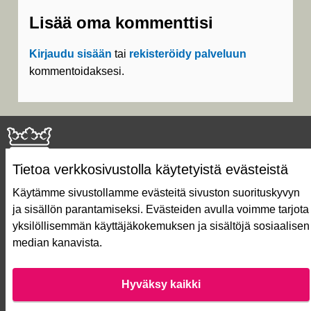
Lisää oma kommenttisi
Kirjaudu sisään
tai
rekisteröidy palveluun
kommentoidaksesi.
Tietoa verkkosivustolla käytetyistä evästeistä
Käytämme sivustollamme evästeitä sivuston suorituskyvyn
ja sisällön parantamiseksi. Evästeiden avulla voimme tarjota
Näin äänestät Asukasbudjetissa
yksilöllisemmän käyttäjäkokemuksen ja sisältöjä sosiaalisen
Asukasbudjetin vaiheet
median kanavista.
Usein kysytyt kysymykset
Käyttöehdot
Saavutettavuusseloste
Hyväksy kaikki
Lataa avoimet datatiedostot