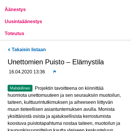
Äänestys
Uusintaäänestys
Toteutus
Takaisin listaan
Unettomien Puisto – Elämystila
16.04.2020 13:36
Ilmoita
Projektin tavoitteena on kiinnittää
Mahdollinen
huomiota unettomuuteen ja sen seurauksiin muotoilun,
taiteen, kulttuurintutkimuksen ja aiheeseen liittyvän
muun tieteellisen asiantuntemuksen avulla. Monista
yksittäisistä osista ja ajatuksellisista kerrostumista
koostuva puistotapahtuma nostaa taiteen, muotoilun ja
kaupunkisuunnittelun kautta yleiseen keskusteluun