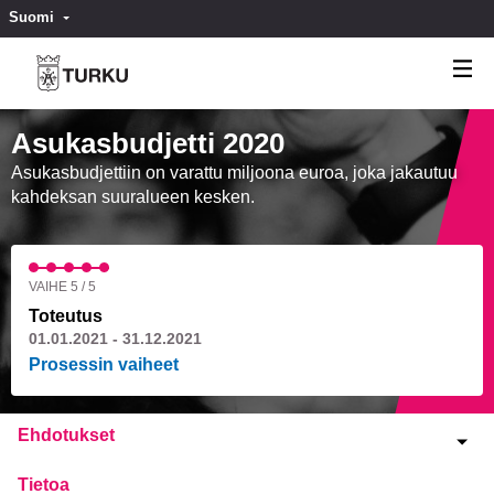
Suomi
Valitse kieli
Välj språk
Asukasbudjetti 2020
Asukasbudjettiin on varattu miljoona euroa, joka jakautuu
kahdeksan suuralueen kesken.
VAIHE 5 / 5
Toteutus
01.01.2021 - 31.12.2021
Prosessin vaiheet
Ehdotukset
Tietoa