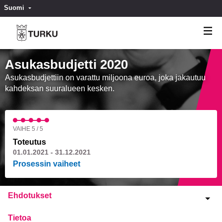
Suomi
Valitse kieli
Välj språk
Asukasbudjetti 2020
Asukasbudjettiin on varattu miljoona euroa, joka jakautuu
kahdeksan suuralueen kesken.
VAIHE 5 / 5
Toteutus
01.01.2021 - 31.12.2021
Prosessin vaiheet
Ehdotukset
Tietoa