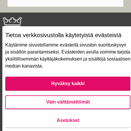
Tietoa verkkosivustolla käytetyistä evästeistä
Käytämme sivustollamme evästeitä sivuston suorituskyvyn
ja sisällön parantamiseksi. Evästeiden avulla voimme tarjota
Näin äänestät Asukasbudjetissa
yksilöllisemmän käyttäjäkokemuksen ja sisältöjä sosiaalisen
Asukasbudjetin vaiheet
median kanavista.
Usein kysytyt kysymykset
Käyttöehdot
Saavutettavuusseloste
Hyväksy kaikki
Lataa avoimet datatiedostot
Evästeasetukset
Vain välttämättömät
Verkkosivusto luotu
vapaan ohjelmiston
Asetukset
(Ulko
avulla.
Anna palautetta