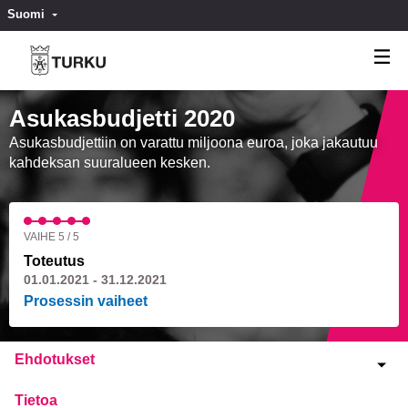
Suomi
Valitse kieli
Välj språk
Asukasbudjetti 2020
Asukasbudjettiin on varattu miljoona euroa, joka jakautuu
kahdeksan suuralueen kesken.
VAIHE 5 / 5
Toteutus
01.01.2021 - 31.12.2021
Prosessin vaiheet
Ehdotukset
Tietoa