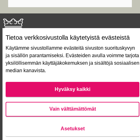
Tietoa verkkosivustolla käytetyistä evästeistä
Käytämme sivustollamme evästeitä sivuston suorituskyvyn
ja sisällön parantamiseksi. Evästeiden avulla voimme tarjota
Näin äänestät Asukasbudjetissa
yksilöllisemmän käyttäjäkokemuksen ja sisältöjä sosiaalisen
Asukasbudjetin vaiheet
median kanavista.
Usein kysytyt kysymykset
Käyttöehdot
Saavutettavuusseloste
Hyväksy kaikki
Lataa avoimet datatiedostot
Evästeasetukset
Vain välttämättömät
Verkkosivusto luotu
vapaan ohjelmiston
Asetukset
(Ulko
avulla.
Anna palautetta