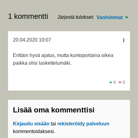
1 kommentti
Järjestä tulokset:
Vanhimmat
20.04.2020 10:07
Erittäin hyvä ajatus, mutta kuntoportaina oikea
paikka olisi laskettelumäki.
Olen samaa m
0
Olen eri 
0
Lisää oma kommenttisi
Kirjaudu sisään
tai
rekisteröidy palveluun
kommentoidaksesi.