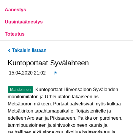
Äänestys
Uusintaäänestys
Toteutus
Takaisin listaan
Kuntoportaat Syvälahteen
15.04.2020 21:02
Ilmoita
Kuntoportaat Hirvensaloon Syvälahden
Mahdollinen
monitoimitalon ja Urheilutalon takaiseen ns.
Metsäpuron mäkeen. Portaat palvelisivat myös kulkua
Metsäkirkon tapahtumapaikalle, Toijaistentielle ja
edelleen Arolaan ja Pikisaareen. Paikka on puroineen,
tammipuustoineen ja sinivuokkoineen kaunis ja
rauhallinen eikä sinne osu ulkoilua haittaavia tuulia.