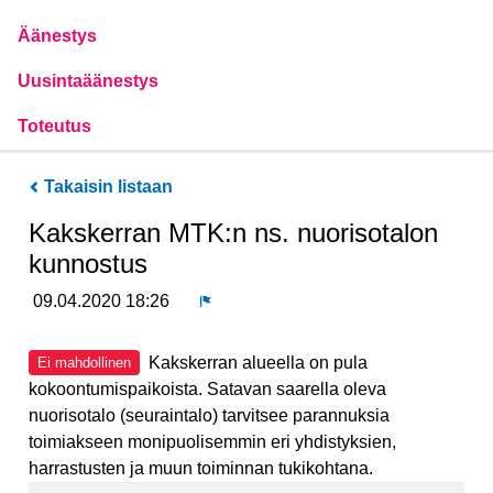
Äänestys
Uusintaäänestys
Toteutus
Takaisin listaan
Kakskerran MTK:n ns. nuorisotalon
kunnostus
09.04.2020 18:26
Ilmoita
Kakskerran alueella on pula
Ei mahdollinen
kokoontumispaikoista. Satavan saarella oleva
nuorisotalo (seuraintalo) tarvitsee parannuksia
toimiakseen monipuolisemmin eri yhdistyksien,
harrastusten ja muun toiminnan tukikohtana.