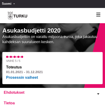
Suomi
Valitse kieli
Välj språk
Asukasbudjetti 2020
Asukasbudjettiin on varattu miljoona euroa, joka jakautuu
kahdeksan suuralueen kesken.
VAIHE 5 / 5
Toteutus
01.01.2021 - 31.12.2021
Prosessin vaiheet
Ehdotukset
Tietoa