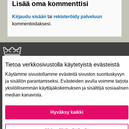
Lisää oma kommenttisi
Kirjaudu sisään
tai
rekisteröidy palveluun
kommentoidaksesi.
Tietoa verkkosivustolla käytetyistä evästeistä
Käytämme sivustollamme evästeitä sivuston suorituskyvyn
ja sisällön parantamiseksi. Evästeiden avulla voimme tarjota
Näin äänestät Asukasbudjetissa
yksilöllisemmän käyttäjäkokemuksen ja sisältöjä sosiaalisen
Asukasbudjetin vaiheet
median kanavista.
Usein kysytyt kysymykset
Käyttöehdot
Saavutettavuusseloste
Hyväksy kaikki
Lataa avoimet datatiedostot
Evästeasetukset