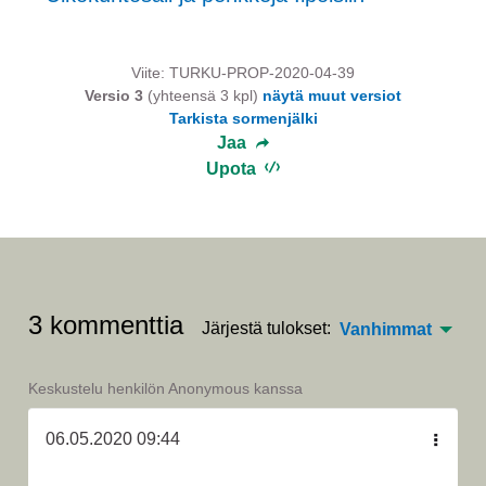
Viite: TURKU-PROP-2020-04-39
Versio 3
(yhteensä 3 kpl)
näytä muut versiot
Tarkista sormenjälki
Jaa
Upota
3 kommenttia
Järjestä tulokset:
Vanhimmat
Keskustelu henkilön Anonymous kanssa
06.05.2020 09:44