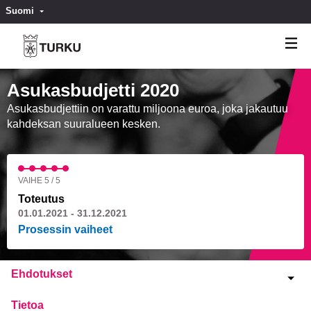
Suomi
Valitse kieli
Välj språk
Asukasbudjetti 2020
Asukasbudjettiin on varattu miljoona euroa, joka jakautuu
kahdeksan suuralueen kesken.
VAIHE 5 / 5
Toteutus
01.01.2021 - 31.12.2021
Prosessin vaiheet
Ehdotukset
Tietoa