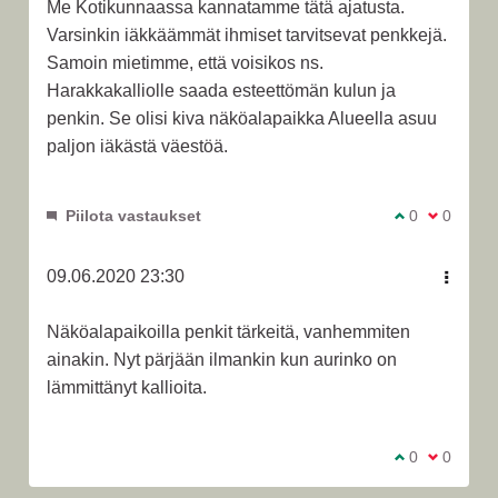
Me Kotikunnaassa kannatamme tätä ajatusta.
Varsinkin iäkkäämmät ihmiset tarvitsevat penkkejä.
Samoin mietimme, että voisikos ns.
Harakkakalliolle saada esteettömän kulun ja
penkin. Se olisi kiva näköalapaikka Alueella asuu
paljon iäkästä väestöä.
Piilota vastaukset
Olen samaa m
0
Olen eri 
0
09.06.2020 23:30
Näköalapaikoilla penkit tärkeitä, vanhemmiten
ainakin. Nyt pärjään ilmankin kun aurinko on
lämmittänyt kallioita.
Olen samaa m
0
Olen eri 
0