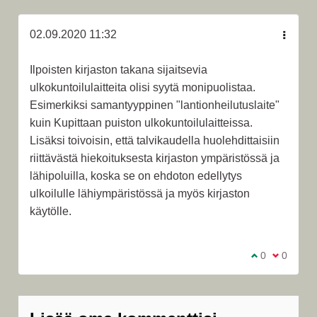
02.09.2020 11:32
Ilpoisten kirjaston takana sijaitsevia
ulkokuntoilulaitteita olisi syytä monipuolistaa.
Esimerkiksi samantyyppinen "lantionheilutuslaite"
kuin Kupittaan puiston ulkokuntoilulaitteissa.
Lisäksi toivoisin, että talvikaudella huolehdittaisiin
riittävästä hiekoituksesta kirjaston ympäristössä ja
lähipoluilla, koska se on ehdoton edellytys
ulkoilulle lähiympäristössä ja myös kirjaston
käytölle.
Olen samaa m
0
Olen eri 
0