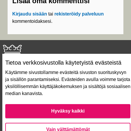
Lisää oma kommenttisi
Kirjaudu sisään
tai
rekisteröidy palveluun
kommentoidaksesi.
Tietoa verkkosivustolla käytetyistä evästeistä
Käytämme sivustollamme evästeitä sivuston suorituskyvyn
ja sisällön parantamiseksi. Evästeiden avulla voimme tarjota
Näin äänestät Asukasbudjetissa
yksilöllisemmän käyttäjäkokemuksen ja sisältöjä sosiaalisen
Asukasbudjetin vaiheet
median kanavista.
Usein kysytyt kysymykset
Käyttöehdot
Saavutettavuusseloste
Hyväksy kaikki
Lataa avoimet datatiedostot
Evästeasetukset
Vain välttämättömät