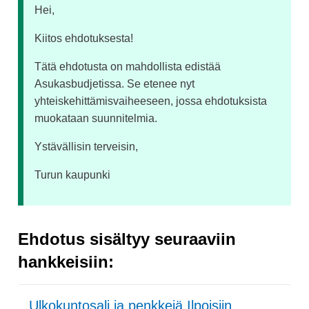
Hei,
Kiitos ehdotuksesta!
Tätä ehdotusta on mahdollista edistää
Asukasbudjetissa. Se etenee nyt
yhteiskehittämisvaiheeseen, jossa ehdotuksista
muokataan suunnitelmia.
Ystävällisin terveisin,
Turun kaupunki
Ehdotus sisältyy seuraaviin
hankkeisiin:
Ulkokuntosali ja penkkejä Ilpoisiin