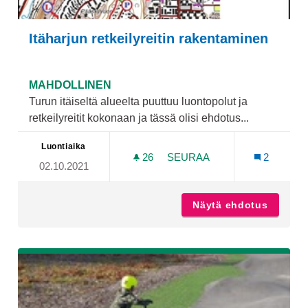
Itäharjun retkeilyreitin rakentaminen
MAHDOLLINEN
Turun itäiseltä alueelta puuttuu luontopolut ja
retkeilyreitit kokonaan ja tässä olisi ehdotus...
Luontiaika
26
26 SEURAAJAA
SEURAA
2
02.10.2021
ITÄHARJUN RETKEILYREIT
Näytä ehdotus
Itäharj