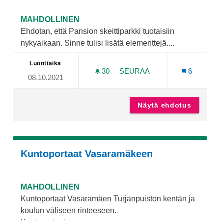
MAHDOLLINEN
Ehdotan, että Pansion skeittiparkki tuotaisiin
nykyaikaan. Sinne tulisi lisätä elementtejä....
Luontiaika
30
30 SEURAAJAA
SEURAA
6
08.10.2021
PANSION SKEITTIPARKKI
Näytä ehdotus
Pansion
Kuntoportaat Vasaramäkeen
MAHDOLLINEN
Kuntoportaat Vasaramäen Turjanpuiston kentän ja
koulun väliseen rinteeseen.