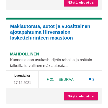
Näytä ehdotus
Maa par
Mäkiautorata, autot ja vuosittainen
ajotapahtuma Hirvensalon
laskettelurinteen maastoon
MAHDOLLINEN
Kunnostetaan asukasbudjetin rahoilla ja osittain
talkoilla turvallinen mäkiautorata...
Luontiaika
21
21 SEURAAJAA
SEURAA
3
17.12.2021
MÄKIAUTORATA, AUTOT J
Näytä ehdotus
Mäkiaut