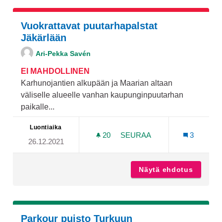
Vuokrattavat puutarhapalstat
Jäkärlään
Ari-Pekka Savén
EI MAHDOLLINEN
Karhunojantien alkupään ja Maarian altaan
väliselle alueelle vanhan kaupunginpuutarhan
paikalle...
Luontiaika
20
20 SEURAAJAA
SEURAA
3
26.12.2021
VUOKRATTAVAT PUUTARHA
Näytä ehdotus
Vuokrat
Parkour puisto Turkuun