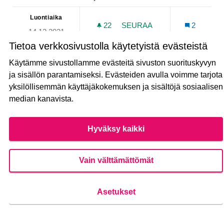
Luontiaika
22
22 SEURAAJAA
SEURAA
2
14.12.2021
FRISBEEGOLF RATA PAKK
Tietoa verkkosivustolla käytetyistä evästeistä
Näytä ehdotus
Frisbee
Käytämme sivustollamme evästeitä sivuston suorituskyvyn
ja sisällön parantamiseksi. Evästeiden avulla voimme tarjota
yksilöllisemmän käyttäjäkokemuksen ja sisältöjä sosiaalisen
median kanavista.
Saarnipuiston (Jalavatie 22) kentän
valaistuksen parantaminen ja talvella
Hyväksy kaikki
kentän jäädyttämisen helpottaminen
Vain välttämättömät
MAHDOLLINEN
Kupittaan Saarnipuiston kenttä kaipaa valaistuksen
parantamista ja kentän kunnollista...
Asetukset
Luontiaika
21
21 SEURAAJAA
SEURAA
2