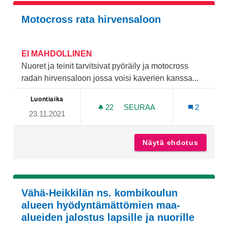
Motocross rata hirvensaloon
EI MAHDOLLINEN
Nuoret ja teinit tarvitsivat pyöräily ja motocross
radan hirvensaloon jossa voisi kaverien kanssa...
Luontiaika
22
22 SEURAAJAA
SEURAA
2
23.11.2021
MOTOCROSS RATA HIRVE
Näytä ehdotus
Motocro
Vähä-Heikkilän ns. kombikoulun
alueen hyödyntämättömien maa-
alueiden jalostus lapsille ja nuorille