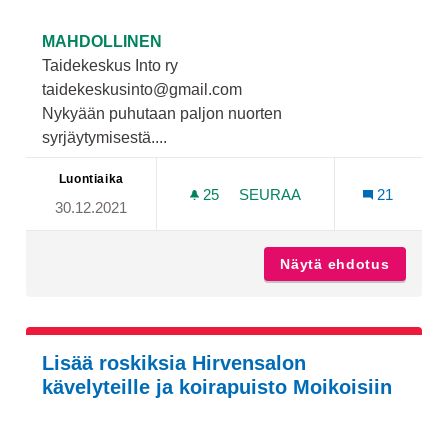
MAHDOLLINEN
Taidekeskus Into ry
taidekeskusinto@gmail.com
Nykyään puhutaan paljon nuorten
syrjäytymisestä....
Luontiaika
25
25 SEURAAJAA
SEURAA
21
30.12.2021
TAIDESTUDIOTOIMINTAA K
Näytä ehdotus
Taidest
Lisää roskiksia Hirvensalon
kävelyteille ja koirapuisto Moikoisiin