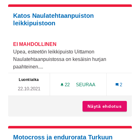
Katos Naulatehtaanpuiston
leikkipuistoon
EI MAHDOLLINEN
Upea, esteetön leikkipuisto Uittamon
Naulatehtaanpuistossa on kesäisin hurjan
paahteinen....
Luontiaika
22
22 SEURAAJAA
SEURAA
2
22.10.2021
KATOS NAULATEHTAANPUI
Näytä ehdotus
Katos N
Motocross ja endurorata Turkuun