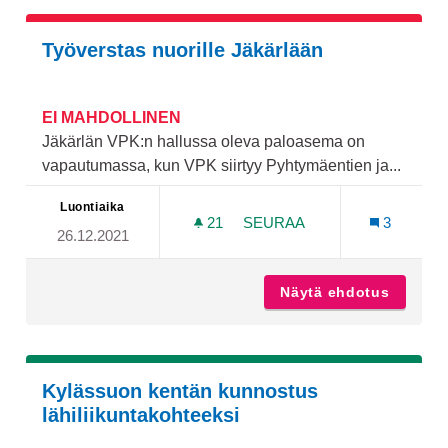
Työverstas nuorille Jäkärlään
EI MAHDOLLINEN
Jäkärlän VPK:n hallussa oleva paloasema on
vapautumassa, kun VPK siirtyy Pyhtymäentien ja...
Luontiaika
21
21 SEURAAJAA
SEURAA
3
26.12.2021
TYÖVERSTAS NUORILLE J
Näytä ehdotus
Työvers
Kylässuon kentän kunnostus
lähiliikuntakohteeksi