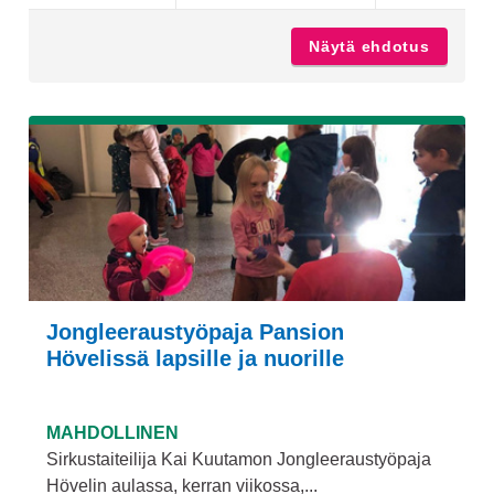
Näytä ehdotus
Frisbee
Jongleeraustyöpaja Pansion
Hövelissä lapsille ja nuorille
MAHDOLLINEN
Sirkustaiteilija Kai Kuutamon Jongleeraustyöpaja
Hövelin aulassa, kerran viikossa,...