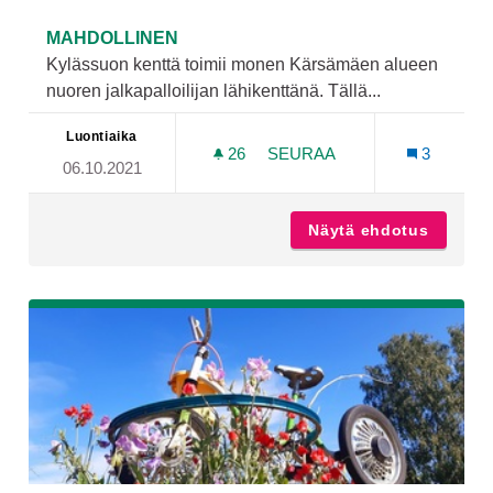
MAHDOLLINEN
Kylässuon kenttä toimii monen Kärsämäen alueen
nuoren jalkapalloilijan lähikenttänä. Tällä...
Luontiaika
26
26 SEURAAJAA
SEURAA
3
06.10.2021
KYLÄSSUON KENTÄN KUNN
Näytä ehdotus
Kylässu