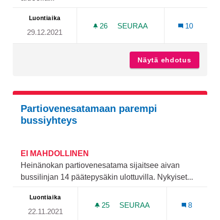
Luontiaika
26
26 SEURAAJAA
SEURAA
10
29.12.2021
ULKOKUNTOSALI INGEGER
Näytä ehdotus
Ulkokun
Partiovenesatamaan parempi
bussiyhteys
EI MAHDOLLINEN
Heinänokan partiovenesatama sijaitsee aivan
bussilinjan 14 päätepysäkin ulottuvilla. Nykyiset...
Luontiaika
25
25 SEURAAJAA
SEURAA
8
22.11.2021
PARTIOVENESATAMAAN PA