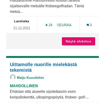
Haluaisimme Hannunniitun koulun lähellä
sijaitsevalle metsälle frisbeegolfradan. Tämä
metsä...
Luontiaika
24
24 SEURAAJAA
SEURAA
3
21.12.2021
HANNUNNIITUN KOULUN L
Näytä ehdotus
Hannunn
Uittamolle nuorille mielekästä
tekemistä
Maiju Kuusilehto
MAHDOLLINEN
Ehdotan että alueelle sijoitettaisiin esim
koripallokenttä, ulkopingispöytiä, frisbee- golf-...