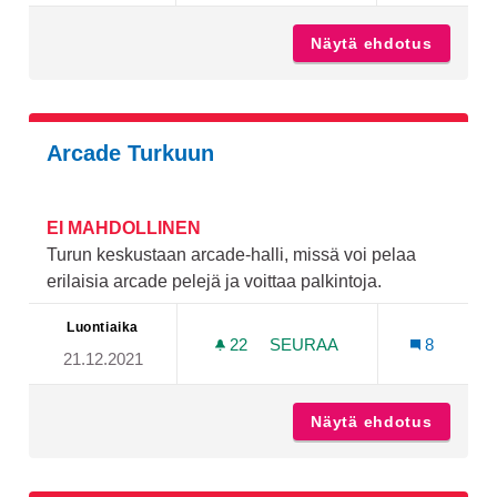
Näytä ehdotus
Partiov
Arcade Turkuun
EI MAHDOLLINEN
Turun keskustaan arcade-halli, missä voi pelaa
erilaisia arcade pelejä ja voittaa palkintoja.
Luontiaika
22
22 SEURAAJAA
SEURAA
8
21.12.2021
ARCADE TURKUUN
Näytä ehdotus
Arcade