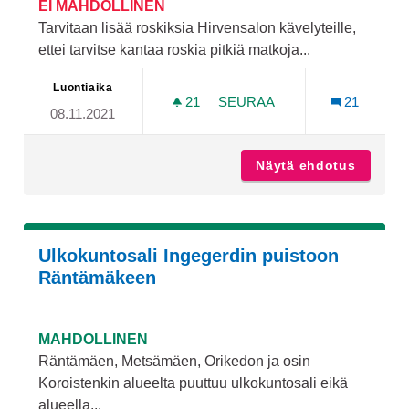
EI MAHDOLLINEN
Tarvitaan lisää roskiksia Hirvensalon kävelyteille,
ettei tarvitse kantaa roskia pitkiä matkoja...
Luontiaika
21
21 SEURAAJAA
SEURAA
21
08.11.2021
LISÄÄ ROSKIKSIA HIRVENS
Näytä ehdotus
Lisää r
Ulkokuntosali Ingegerdin puistoon
Räntämäkeen
MAHDOLLINEN
Räntämäen, Metsämäen, Orikedon ja osin
Koroistenkin alueelta puuttuu ulkokuntosali eikä
alueella...