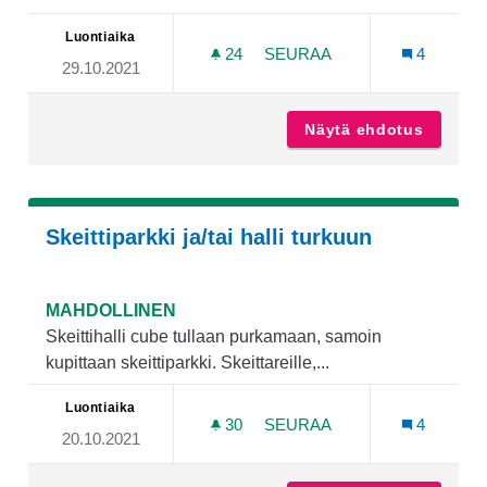
Luontiaika
24
24 SEURAAJAA
SEURAA
4
29.10.2021
JONGLEERAUSTYÖPAJA PAN
Näytä ehdotus
Jonglee
Skeittiparkki ja/tai halli turkuun
MAHDOLLINEN
Skeittihalli cube tullaan purkamaan, samoin
kupittaan skeittiparkki. Skeittareille,...
Luontiaika
30
30 SEURAAJAA
SEURAA
4
20.10.2021
SKEITTIPARKKI JA/TAI HAL