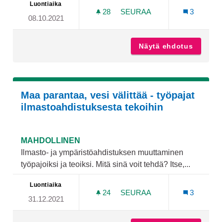
Luontiaika
28
28 SEURAAJAA
SEURAA
3
08.10.2021
UITTAMOLLE NUORILLE MI
Näytä ehdotus
Uittamo
Maa parantaa, vesi välittää - työpajat
ilmastoahdistuksesta tekoihin
MAHDOLLINEN
Ilmasto- ja ympäristöahdistuksen muuttaminen
työpajoiksi ja teoiksi. Mitä sinä voit tehdä? Itse,...
Luontiaika
24
24 SEURAAJAA
SEURAA
3
31.12.2021
MAA PARANTAA, VESI VÄL