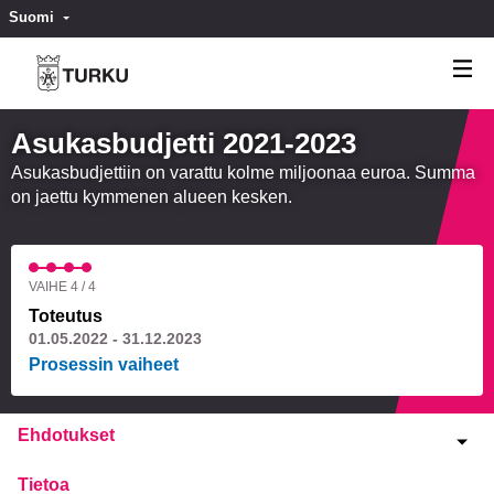
Suomi
Valitse kieli
Välj språk
Asukasbudjetti 2021-2023
Asukasbudjettiin on varattu kolme miljoonaa euroa. Summa
on jaettu kymmenen alueen kesken.
VAIHE 4 / 4
Toteutus
01.05.2022 - 31.12.2023
Prosessin vaiheet
Ehdotukset
Tietoa