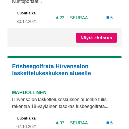
Kuntoportaat...
Luontiaika
23
23 SEURAAJAA
SEURAA
6
30.12.2021
KUNTOPORTAAT VASARA
Näytä ehdotus
Kuntop
Frisbeegolfrata Hirvensalon
laskettelukeskuksen alueelle
MAHDOLLINEN
Hirvensalon laskettelukeskuksen alueelle tulisi
rakentaa 18-väyläinen tasokas frisbeegolfrata....
Luontiaika
37
37 SEURAAJAA
SEURAA
6
07.10.2021
FRISBEEGOLFRATA HIRVE