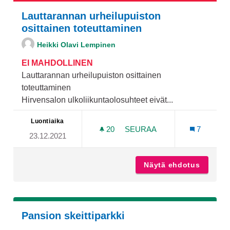
Lauttarannan urheilupuiston
osittainen toteuttaminen
Heikki Olavi Lempinen
EI MAHDOLLINEN
Lauttarannan urheilupuiston osittainen
toteuttaminen
Hirvensalon ulkoliikuntaolosuhteet eivät...
Luontiaika
20
20 SEURAAJAA
SEURAA
7
23.12.2021
LAUTTARANNAN URHEILUP
Näytä ehdotus
Lauttar
Pansion skeittiparkki