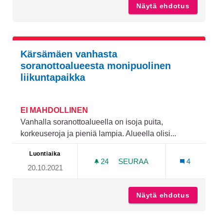
Näytä ehdotus
Skeittip
Kärsämäen vanhasta
soranottoalueesta monipuolinen
liikuntapaikka
EI MAHDOLLINEN
Vanhalla soranottoalueella on isoja puita,
korkeuseroja ja pieniä lampia. Alueella olisi...
Luontiaika
24
24 SEURAAJAA
SEURAA
4
20.10.2021
KÄRSÄMÄEN VANHASTA SO
Näytä ehdotus
Kärsämä