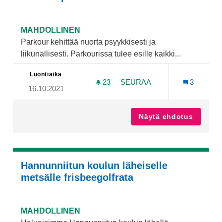
MAHDOLLINEN
Parkour kehittää nuorta psyykkisesti ja
liikunallisesti. Parkourissa tulee esille kaikki...
Luontiaika
23
23 SEURAAJAA
SEURAA
3
16.10.2021
PARKOUR PUISTO TURKU
Näytä ehdotus
Parkour
Hannunniitun koulun läheiselle
metsälle frisbeegolfrata
MAHDOLLINEN