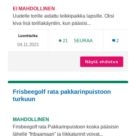
EI MAHDOLLINEN
Uudelle torille aidattu leikkipaikka lapsille. Olisi
kiva lisä torillakäyntiin, kun pääsisi...
Luontiaika
21
21 SEURAAJAA
SEURAA
2
04.11.2021
LASTEN TORIELÄMÄÄ!
Näytä ehdotus
Lasten 
Frisbeegolf rata pakkarinpuistoon
turkuun
MAHDOLLINEN
Frisbeegolf rata Pakkarinpuistoon koska pääsisin
lähelle ”fribaamaan” ja liikkatunnit voivat...