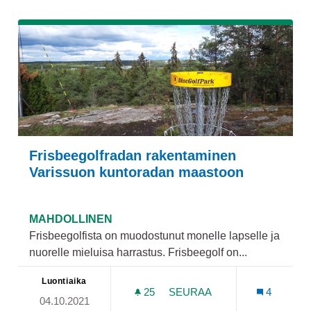
Frisbeegolfradan rakentaminen
Varissuon kuntoradan maastoon
MAHDOLLINEN
Frisbeegolfista on muodostunut monelle lapselle ja
nuorelle mieluisa harrastus. Frisbeegolf on...
Luontiaika
25
25 SEURAAJAA
SEURAA
4
04.10.2021
FRISBEEGOLFRADAN RAK