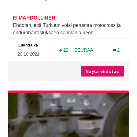
EI MAHDOLLINEN
Ehdotan, että Turkuun voisi perustaa motocross ja
enduroharrastukseen sopivan alueen
Luontiaika
22
22 SEURAAJAA
SEURAA
2
20.10.2021
MOTOCROSS JA ENDURO
Näytä ehdotus
Motocro