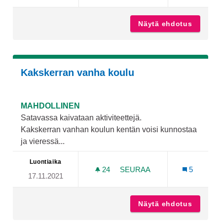
Näytä ehdotus
Frisbee
Kakskerran vanha koulu
MAHDOLLINEN
Satavassa kaivataan aktiviteettejä.
Kakskerran vanhan koulun kentän voisi kunnostaa
ja vieressä...
Luontiaika
24
24 SEURAAJAA
SEURAA
5
17.11.2021
KAKSKERRAN VANHA KOU
Näytä ehdotus
Kaksker