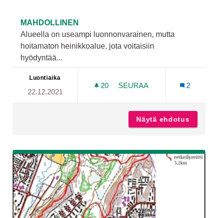
MAHDOLLINEN
Alueella on useampi luonnonvarainen, mutta
hoitamaton heinikkoalue, jota voitaisiin
hyödyntää...
Luontiaika
20
20 SEURAAJAA
SEURAA
2
22.12.2021
VÄHÄ-HEIKKILÄN NS. KOM
Näytä ehdotus
Vähä-He