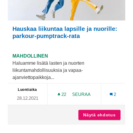
Hauskaa liikuntaa lapsille ja nuorille:
parkour-pumptrack-rata
MAHDOLLINEN
Haluamme lisätä lasten ja nuorten
liikuntamahdollisuuksia ja vapaa-
ajanviettopaikkoja...
Luontiaika
22
22 SEURAAJAA
SEURAA
2
28.12.2021
HAUSKAA LIIKUNTAA LAPS
Näytä ehdotus
Hauskaa