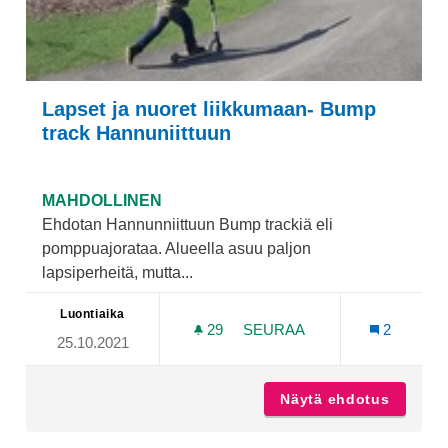
Lapset ja nuoret liikkumaan- Bump
track Hannuniittuun
MAHDOLLINEN
Ehdotan Hannunniittuun Bump trackiä eli
pomppuajorataa. Alueella asuu paljon
lapsiperheitä, mutta...
Luontiaika
29
29 SEURAAJAA
SEURAA
2
25.10.2021
LAPSET JA NUORET LIIKK
Näytä ehdotus
Lapset 