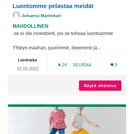
Luontomme pelastaa meidät
Johanna Martinkari
MAHDOLLINEN
-se ei ole investointi, jos se tuhoaa luontoamme
Yhteys maahan, juuriimme, itseemme ja...
Luontiaika
24
24 SEURAAJAA
SEURAA
3
01.01.2022
LUONTOMME PELASTAA M
Näytä ehdotus
Luonto