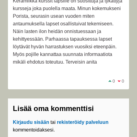
Keramiikka kurssit lapsille on suosittuja ja tykättyjä
kursseja joka puolella maata. Minun kokemukseni
Porista, seurasin usean vuoden miten
antaumuksella lapset osallistuivat tekemiseen.
Näin lasten ilon heidän onnistuessaan ja
kehittyessään. Parhaassa tapauksessa lapset
löytävät hyvän harrastuksen vuosiksi eteenpäin.
Myös pojille kannattaa suunnata informaatiota
mikäli ehdotus toteutuu. Terveisin anita
Olen samaa m
0
Olen eri 
0
Lisää oma kommenttisi
Kirjaudu sisään
tai
rekisteröidy palveluun
kommentoidaksesi.