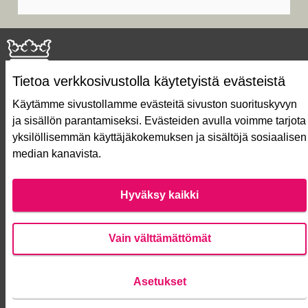
Tietoa verkkosivustolla käytetyistä evästeistä
Käytämme sivustollamme evästeitä sivuston suorituskyvyn
ja sisällön parantamiseksi. Evästeiden avulla voimme tarjota
Näin äänestät Asukasbudjetissa
yksilöllisemmän käyttäjäkokemuksen ja sisältöjä sosiaalisen
Asukasbudjetin vaiheet
median kanavista.
Usein kysytyt kysymykset
Käyttöehdot
Saavutettavuusseloste
Hyväksy kaikki
Lataa avoimet datatiedostot
Evästeasetukset
Vain välttämättömät
Verkkosivusto luotu
vapaan ohjelmiston
Asetukset
(Ulko
avulla.
Anna palautetta