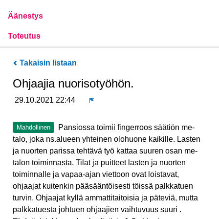
Äänestys
Toteutus
Takaisin listaan
Ohjaajia nuorisotyöhön.
29.10.2021 22:44
Ilmoita
Pansiossa toimii fingerroos säätiön me-
Mahdollinen
talo, joka ns.alueen yhteinen olohuone kaikille. Lasten
ja nuorten parissa tehtävä työ kattaa suuren osan me-
talon toiminnasta. Tilat ja puitteet lasten ja nuorten
toiminnalle ja vapaa-ajan viettoon ovat loistavat,
ohjaajat kuitenkin pääsääntöisesti töissä palkkatuen
turvin. Ohjaajat kyllä ammattitaitoisia ja päteviä, mutta
palkkatuesta johtuen ohjaajien vaihtuvuus suuri .