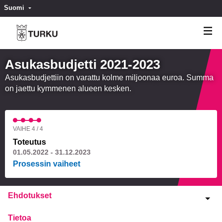
Suomi
Valitse kieli
Välj språk
Asukasbudjetti 2021-2023
Asukasbudjettiin on varattu kolme miljoonaa euroa. Summa
on jaettu kymmenen alueen kesken.
VAIHE 4 / 4
Toteutus
01.05.2022 - 31.12.2023
Prosessin vaiheet
Ehdotukset
Tietoa