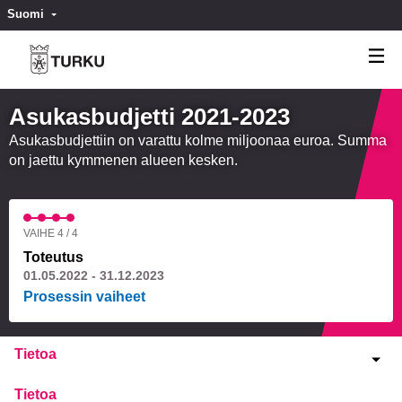
Suomi
Valitse kieli
Välj språk
Asukasbudjetti 2021-2023
Asukasbudjettiin on varattu kolme miljoonaa euroa. Summa
on jaettu kymmenen alueen kesken.
VAIHE 4 / 4
Toteutus
01.05.2022 - 31.12.2023
Prosessin vaiheet
Tietoa
Tietoa