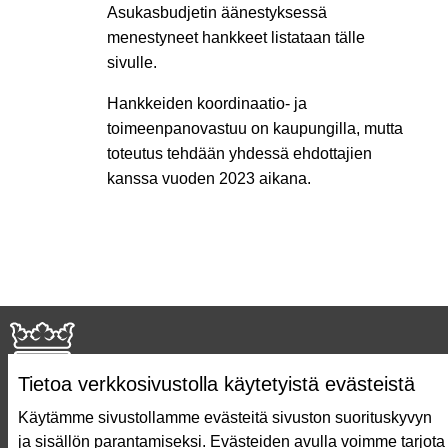
Asukasbudjetin äänestyksessä
menestyneet hankkeet listataan tälle
sivulle.
Hankkeiden koordinaatio- ja
toimeenpanovastuu on kaupungilla, mutta
toteutus tehdään yhdessä ehdottajien
kanssa vuoden 2023 aikana.
Tietoa verkkosivustolla käytetyistä evästeistä
Käytämme sivustollamme evästeitä sivuston suorituskyvyn
ja sisällön parantamiseksi. Evästeiden avulla voimme tarjota
Näin äänestät Asukasbudjetissa