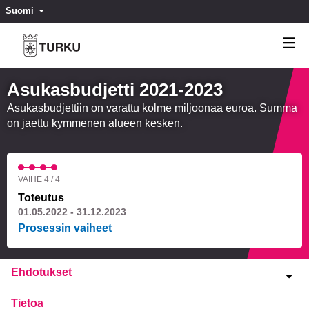
Suomi
Valitse kieli
Välj språk
Asukasbudjetti 2021-2023
Asukasbudjettiin on varattu kolme miljoonaa euroa. Summa
on jaettu kymmenen alueen kesken.
VAIHE 4 / 4
Toteutus
01.05.2022 - 31.12.2023
Prosessin vaiheet
Ehdotukset
Tietoa