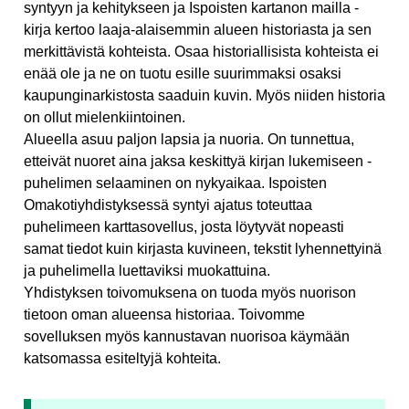
syntyyn ja kehitykseen ja Ispoisten kartanon mailla -
kirja kertoo laaja-alaisemmin alueen historiasta ja sen
merkittävistä kohteista. Osaa historiallisista kohteista ei
enää ole ja ne on tuotu esille suurimmaksi osaksi
kaupunginarkistosta saaduin kuvin. Myös niiden historia
on ollut mielenkiintoinen.
Alueella asuu paljon lapsia ja nuoria. On tunnettua,
etteivät nuoret aina jaksa keskittyä kirjan lukemiseen -
puhelimen selaaminen on nykyaikaa. Ispoisten
Omakotiyhdistyksessä syntyi ajatus toteuttaa
puhelimeen karttasovellus, josta löytyvät nopeasti
samat tiedot kuin kirjasta kuvineen, tekstit lyhennettyinä
ja puhelimella luettaviksi muokattuina.
Yhdistyksen toivomuksena on tuoda myös nuorison
tietoon oman alueensa historiaa. Toivomme
sovelluksen myös kannustavan nuorisoa käymään
katsomassa esiteltyjä kohteita.