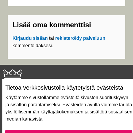
Lisää oma kommenttisi
Kirjaudu sisään
tai
rekisteröidy palveluun
kommentoidaksesi.
Tietoa verkkosivustolla käytetyistä evästeistä
Käytämme sivustollamme evästeitä sivuston suorituskyvyn
ja sisällön parantamiseksi. Evästeiden avulla voimme tarjota
Näin äänestät Asukasbudjetissa
yksilöllisemmän käyttäjäkokemuksen ja sisältöjä sosiaalisen
Asukasbudjetin vaiheet
median kanavista.
Usein kysytyt kysymykset
Käyttöehdot