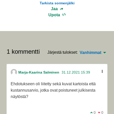
Tarkista sormenjälki
Jaa
Upota
1 kommentti
Järjestä tulokset:
Vanhimmat
Marja-Kaarina Salminen
31.12.2021 15:39
Ehdotukseen oli liitetty sekä kuvat kartoista että
kustannusarvio, jotka ovat poistuneet julkisesta
näytöstä?
Olen samaa m
0
Olen eri 
0