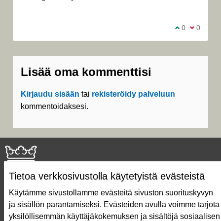
Olen samaa m
0
Olen eri 
0
Lisää oma kommenttisi
Kirjaudu sisään
tai
rekisteröidy palveluun
kommentoidaksesi.
Tietoa verkkosivustolla käytetyistä evästeistä
Käytämme sivustollamme evästeitä sivuston suorituskyvyn
ja sisällön parantamiseksi. Evästeiden avulla voimme tarjota
Näin äänestät Asukasbudjetissa
yksilöllisemmän käyttäjäkokemuksen ja sisältöjä sosiaalisen
Asukasbudjetin vaiheet