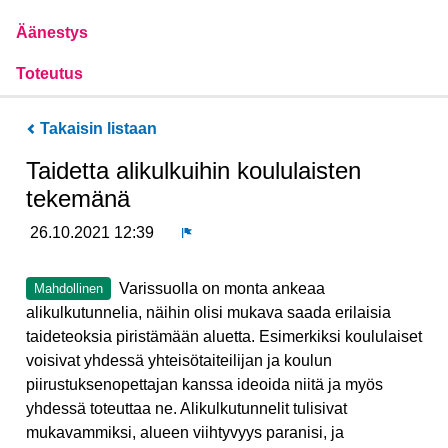
Äänestys
Toteutus
Takaisin listaan
Taidetta alikulkuihin koululaisten
tekemänä
26.10.2021 12:39
Ilmoita
Varissuolla on monta ankeaa
Mahdollinen
alikulkutunnelia, näihin olisi mukava saada erilaisia
taideteoksia piristämään aluetta. Esimerkiksi koululaiset
voisivat yhdessä yhteisötaiteilijan ja koulun
piirustuksenopettajan kanssa ideoida niitä ja myös
yhdessä toteuttaa ne. Alikulkutunnelit tulisivat
mukavammiksi, alueen viihtyvyys paranisi, ja