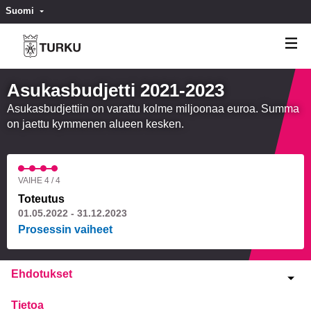
Suomi
Valitse kieli
Välj språk
Asukasbudjetti 2021-2023
Asukasbudjettiin on varattu kolme miljoonaa euroa. Summa
on jaettu kymmenen alueen kesken.
VAIHE 4 / 4
Toteutus
01.05.2022 - 31.12.2023
Prosessin vaiheet
Ehdotukset
Tietoa