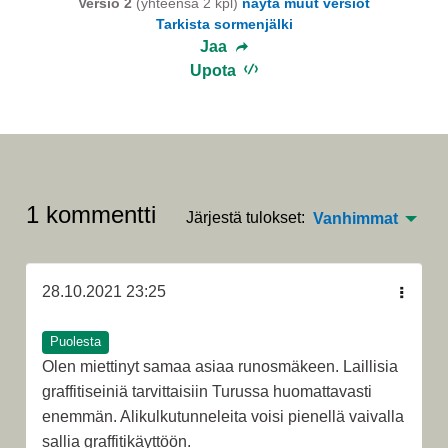
Versio 2
(yhteensä 2 kpl)
näytä muut versiot
Tarkista sormenjälki
Jaa
Upota
1 kommentti
Järjestä tulokset:
Vanhimmat
28.10.2021 23:25
Puolesta
Olen miettinyt samaa asiaa runosmäkeen. Laillisia
graffitiseiniä tarvittaisiin Turussa huomattavasti
enemmän. Alikulkutunneleita voisi pienellä vaivalla
sallia graffitikäyttöön.