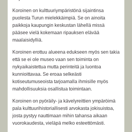
Koroinen on kulttuuriympäristönä sijaintinsa
puolesta Turun mielekkäimpiä. Se on ainoita
paikkoja kaupungin keskustan lähellä missä
pääsee vielä kokemaan ripauksen elävää
maalaisidylliä.
Koroinen erottuu alueena edukseen myös sen takia
että se ei ole museo vaan sen toiminta on
nykyaikaistettua mutta perinteitä ja luontoa
kunnioittavaa. Se eroaa selkeästi
kotiseutumuseoista tarjoamalla ihmisille myös
mahdollisuuksia osallistua toimintaan.
Koroinen on pyöräily- ja kävelyreittien ympäröimä
pala kulttuurihistoriallisesti arvokasta jokisuistoa,
josta pystyy nauttimaan mihin tahansa aikaan
vuorokaudesta, vieläpä melko esteettömästi.