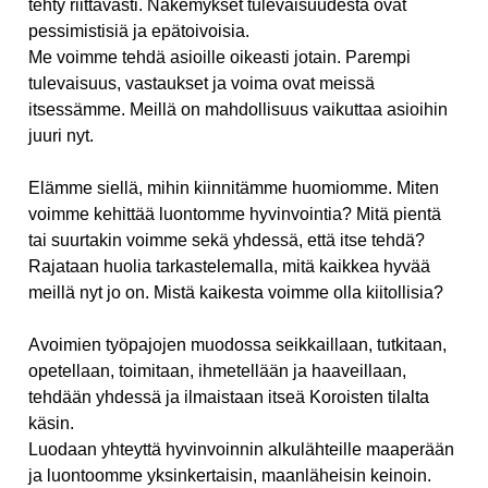
tehty riittävästi. Näkemykset tulevaisuudesta ovat
pessimistisiä ja epätoivoisia.
Me voimme tehdä asioille oikeasti jotain. Parempi
tulevaisuus, vastaukset ja voima ovat meissä
itsessämme. Meillä on mahdollisuus vaikuttaa asioihin
juuri nyt.
Elämme siellä, mihin kiinnitämme huomiomme. Miten
voimme kehittää luontomme hyvinvointia? Mitä pientä
tai suurtakin voimme sekä yhdessä, että itse tehdä?
Rajataan huolia tarkastelemalla, mitä kaikkea hyvää
meillä nyt jo on. Mistä kaikesta voimme olla kiitollisia?
Avoimien työpajojen muodossa seikkaillaan, tutkitaan,
opetellaan, toimitaan, ihmetellään ja haaveillaan,
tehdään yhdessä ja ilmaistaan itseä Koroisten tilalta
käsin.
Luodaan yhteyttä hyvinvoinnin alkulähteille maaperään
ja luontoomme yksinkertaisin, maanläheisin keinoin.