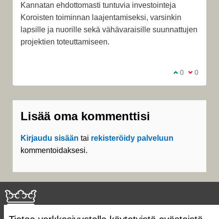
Kannatan ehdottomasti tuntuvia investointeja
Koroisten toiminnan laajentamiseksi, varsinkin
lapsille ja nuorille sekä vähävaraisille suunnattujen
projektien toteuttamiseen.
Olen samaa m
0
Olen eri 
0
Lisää oma kommenttisi
Kirjaudu sisään
tai
rekisteröidy palveluun
kommentoidaksesi.