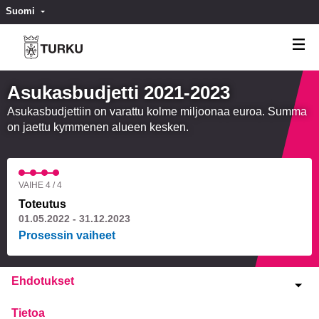
Suomi
Valitse kieli
Välj språk
Asukasbudjetti 2021-2023
Asukasbudjettiin on varattu kolme miljoonaa euroa. Summa
on jaettu kymmenen alueen kesken.
VAIHE 4 / 4
Toteutus
01.05.2022 - 31.12.2023
Prosessin vaiheet
Ehdotukset
Tietoa