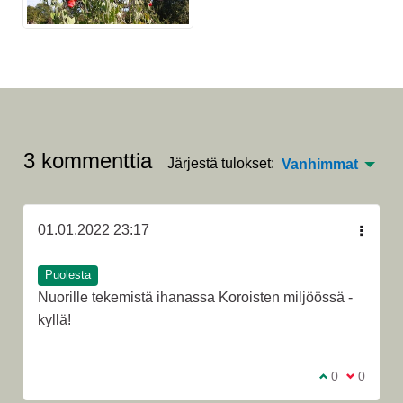
3 kommenttia
Järjestä tulokset:
Vanhimmat
01.01.2022 23:17
Puolesta
Nuorille tekemistä ihanassa Koroisten miljöössä -
kyllä!
Olen samaa m
0
Olen eri 
0