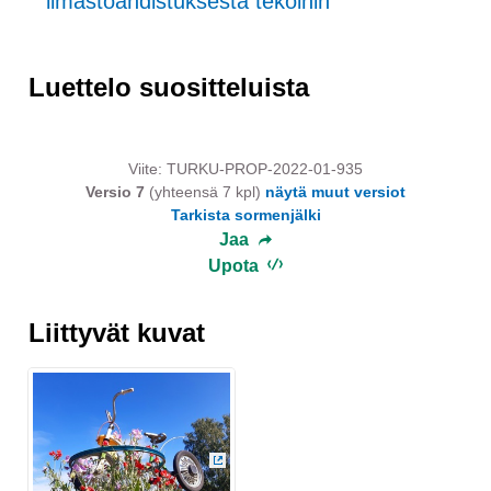
ilmastoahdistuksesta tekoihin
Luettelo suositteluista
Viite: TURKU-PROP-2022-01-935
Versio 7
(yhteensä 7 kpl)
näytä muut versiot
Tarkista sormenjälki
Jaa
Upota
Liittyvät kuvat
(Ulkoinen linkki)