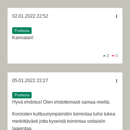
02.01.2022 22:52
Puolesta
Kannatan!
Olen samaa m
0
Olen eri 
0
05.01.2022 22:27
Puolesta
Hyvä ehdotus! Olen ehdottomasti samaa mieltä.
Koroisten kulttuuriympäristön toimintaa tulisi tukea
merkittävästi jotta kyseistä toimintaa voitaisiin
laajentaa.