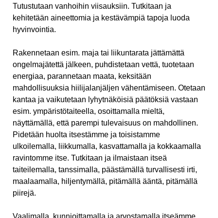
Tutustutaan vanhoihin viisauksiin. Tutkitaan ja
kehitetään aineettomia ja kestävämpiä tapoja luoda
hyvinvointia.
Rakennetaan esim. maja tai liikuntarata jättämättä
ongelmajätettä jälkeen, puhdistetaan vettä, tuotetaan
energiaa, parannetaan maata, keksitään
mahdollisuuksia hiilijalanjäljen vähentämiseen. Otetaan
kantaa ja vaikutetaan lyhytnäköisiä päätöksiä vastaan
esim. ympäristötaiteella, osoittamalla mieltä,
näyttämällä, että parempi tulevaisuus on mahdollinen.
Pidetään huolta itsestämme ja toisistamme
ulkoilemalla, liikkumalla, kasvattamalla ja kokkaamalla
ravintomme itse. Tutkitaan ja ilmaistaan itseä
taiteilemalla, tanssimalla, päästämällä turvallisesti irti,
maalaamalla, hiljentymällä, pitämällä ääntä, pitämällä
piirejä.
Vaalimalla, kunnioittamalla ja arvostamalla itseämme,