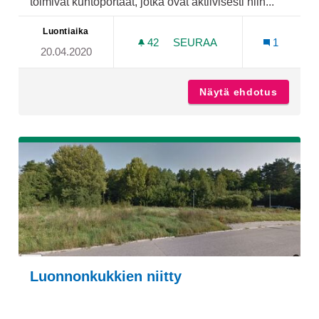
toimivat kuntoportaat, jotka ovat aktiivisesti niin...
Luontiaika
42
42 SEURAAJAA
SEURAA
1
20.04.2020
KUNTOPORTAAT HIRVENS
Näytä ehdotus
Kuntopo
Luonnonkukkien niitty