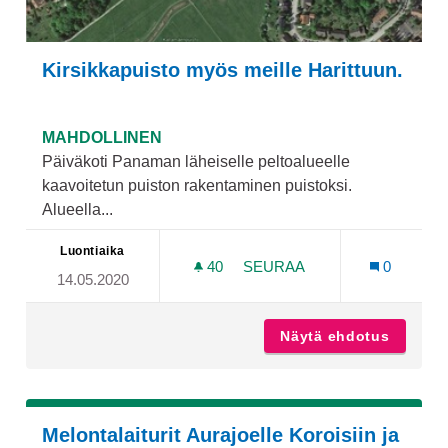
Kirsikkapuisto myös meille Harittuun.
MAHDOLLINEN
Päiväkoti Panaman läheiselle peltoalueelle
kaavoitetun puiston rakentaminen puistoksi.
Alueella...
Luontiaika
40
40 SEURAAJAA
SEURAA
0
14.05.2020
KIRSIKKAPUISTO MYÖS ME
Näytä ehdotus
Kirsikk
Melontalaiturit Aurajoelle Koroisiin ja