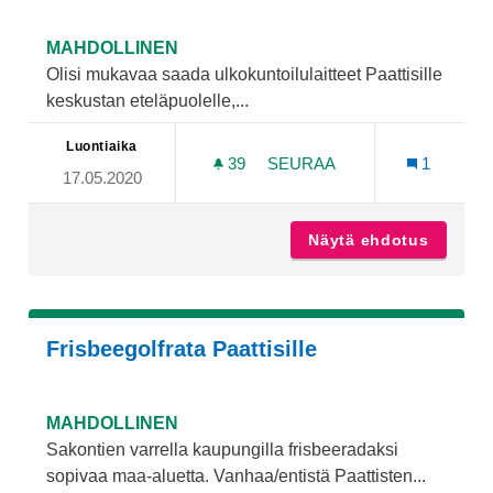
MAHDOLLINEN
Olisi mukavaa saada ulkokuntoilulaitteet Paattisille
keskustan eteläpuolelle,...
Luontiaika
39
39 SEURAAJAA
SEURAA
1
17.05.2020
ULKOKUNTOILULAITTEET P
Näytä ehdotus
Ulkokunt
Frisbeegolfrata Paattisille
MAHDOLLINEN
Sakontien varrella kaupungilla frisbeeradaksi
sopivaa maa-aluetta. Vanhaa/entistä Paattisten...