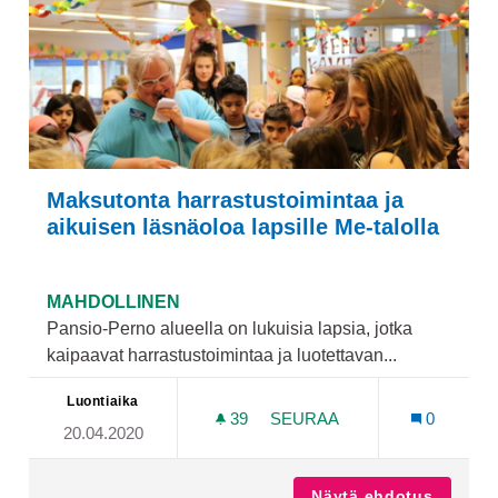
Maksutonta harrastustoimintaa ja
aikuisen läsnäoloa lapsille Me-talolla
MAHDOLLINEN
Pansio-Perno alueella on lukuisia lapsia, jotka
kaipaavat harrastustoimintaa ja luotettavan...
Luontiaika
39
39 SEURAAJAA
SEURAA
0
20.04.2020
MAKSUTONTA HARRASTUSTO
Näytä ehdotus
Maksuto