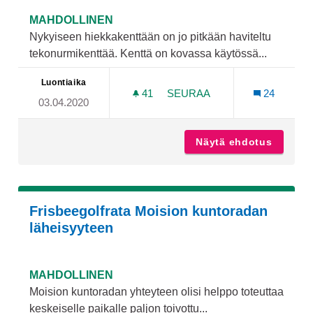
MAHDOLLINEN
Nykyiseen hiekkakenttään on jo pitkään haviteltu
tekonurmikenttää. Kenttä on kovassa käytössä...
Luontiaika
41
41 SEURAAJAA
SEURAA
24
03.04.2020
HALISTEN HIEKKAKENTTÄ
Näytä ehdotus
Haliste
Frisbeegolfrata Moision kuntoradan
läheisyyteen
MAHDOLLINEN
Moision kuntoradan yhteyteen olisi helppo toteuttaa
keskeiselle paikalle paljon toivottu...