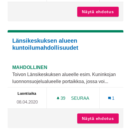
Näytä ehdotus
Ulkokun
Länsikeskuksen alueen
kuntoilumahdollisuudet
MAHDOLLINEN
Toivon Länsikeskuksen alueelle esim. Kuninkojan
luonnonsuojelualueelle portaikkoa, jossa voi...
Luontiaika
39
39 SEURAAJAA
SEURAA
1
08.04.2020
LÄNSIKESKUKSEN ALUEE
Näytä ehdotus
Länsike