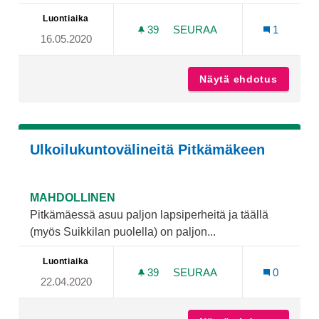
Luontiaika
39
39 SEURAAJAA
SEURAA
1
16.05.2020
FRISBEEGOLFRATA PAATTI
Näytä ehdotus
Frisbeeg
Ulkoilukuntovälineitä Pitkämäkeen
MAHDOLLINEN
Pitkämäessä asuu paljon lapsiperheitä ja täällä
(myös Suikkilan puolella) on paljon...
Luontiaika
39
39 SEURAAJAA
SEURAA
0
22.04.2020
ULKOILUKUNTOVÄLINEITÄ