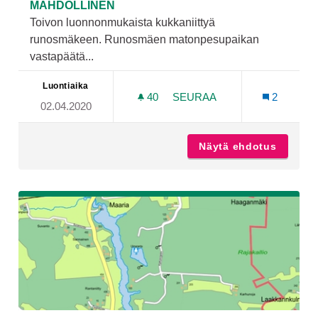
MAHDOLLINEN
Toivon luonnonmukaista kukkaniittyä
runosmäkeen. Runosmäen matonpesupaikan
vastapäätä...
Luontiaika
40
40 SEURAAJAA
SEURAA
2
02.04.2020
LUONNONKUKKIEN NIITTY
Näytä ehdotus
Luonnon