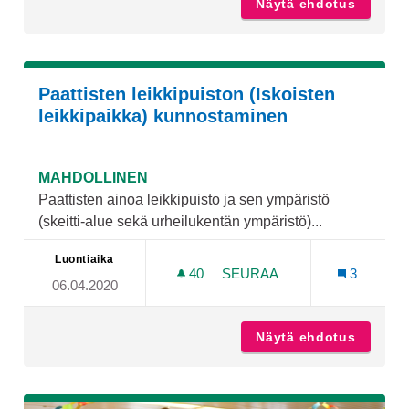
Näytä ehdotus
Kuntoil
Paattisten leikkipuiston (Iskoisten
leikkipaikka) kunnostaminen
MAHDOLLINEN
Paattisten ainoa leikkipuisto ja sen ympäristö
(skeitti-alue sekä urheilukentän ympäristö)...
Luontiaika
40
40 SEURAAJAA
SEURAA
3
06.04.2020
PAATTISTEN LEIKKIPUISTO
Näytä ehdotus
Paattis