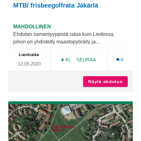
MTB/ frisbeegolfrata Jäkärlä
MAHDOLLINEN
Ehdotan samantyyppistä rataa kuin Liedossa,
johon on yhdistetty maastopyöräily ja...
Luontiaika
41
41 SEURAAJAA
SEURAA
4
12.05.2020
MTB/ FRISBEEGOLFRATA 
Näytä ehdotus
MTB/ fr