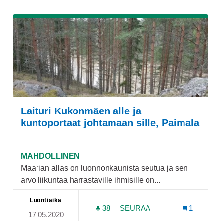
Laituri Kukonmäen alle ja
kuntoportaat johtamaan sille, Paimala
MAHDOLLINEN
Maarian allas on luonnonkaunista seutua ja sen
arvo liikuntaa harrastaville ihmisille on...
Luontiaika
38
38 SEURAAJAA
SEURAA
1
17.05.2020
LAITURI KUKONMÄEN ALLE