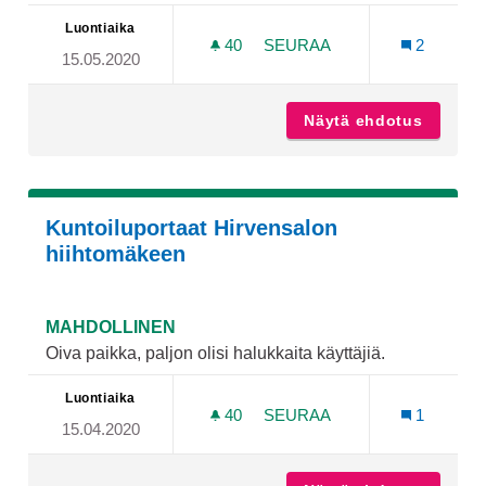
Luontiaika
40
40 SEURAAJAA
SEURAA
2
15.05.2020
FRISBEEGOLF RATA JÄKÄR
Näytä ehdotus
Frisbee
Kuntoiluportaat Hirvensalon
hiihtomäkeen
MAHDOLLINEN
Oiva paikka, paljon olisi halukkaita käyttäjiä.
Luontiaika
40
40 SEURAAJAA
SEURAA
1
15.04.2020
KUNTOILUPORTAAT HIRVE