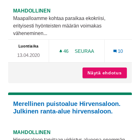
MAHDOLLINEN
Maapalloamme kohtaa paraikaa ekokriisi,
erityisesti hyönteisten määrän voimakas
väheneminen...
Luontiaika
46
46 SEURAAJAA
SEURAA
10
13.04.2020
KAUPUNGIN REUNA-ALUEI
Näytä ehdotus
Kaupung
Merellinen puistoalue Hirvensaloon.
Julkinen ranta-alue hirvensaloon.
MAHDOLLINEN
Hirvensaloon tarvitaan virkistys alueena enemmän