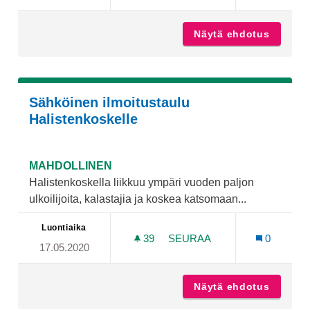
Näytä ehdotus
Fresbeer
Sähköinen ilmoitustaulu
Halistenkoskelle
MAHDOLLINEN
Halistenkoskella liikkuu ympäri vuoden paljon
ulkoilijoita, kalastajia ja koskea katsomaan...
Luontiaika
39
39 SEURAAJAA
SEURAA
0
17.05.2020
SÄHKÖINEN ILMOITUSTAU
Näytä ehdotus
Sähköin