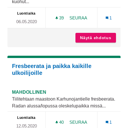
kuohut...
Luontiaika
39
39 SEURAAJAA
SEURAA
1
06.05.2020
VALAISTUKSEN LISÄYS HA
Näytä ehdotus
Valaist
Fresbeerata ja paikka kaikille
ulkoilijoille
MAHDOLLINEN
Tiilitehtaan maastoon Karhunojantielle fresbeerata.
Radan alussa/lopussa oleskelupaikka missä...
Luontiaika
40
40 SEURAAJAA
SEURAA
1
12.05.2020
FRESBEERATA JA PAIKKA K