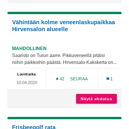
Vähintään kolme veneenlaskupaikkaa
Hirvensalon alueelle
MAHDOLLINEN
Saaristo on Turun aarre. Pikkuveneellä pitäisi
niihin paikkoihin päästä. Hirvensalo-Kakskerta on...
Luontiaika
42
42 SEURAAJAA
SEURAA
1
10.04.2020
VÄHINTÄÄN KOLME VENEE
Näytä ehdotus
Vähintä
Frisbeegolf rata