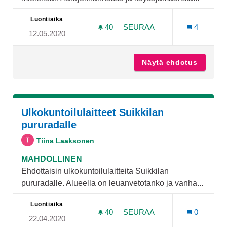
Luontiaika
40
40 SEURAAJAA
SEURAA
4
12.05.2020
AURAJOKIRANNAN ULKOILU
Näytä ehdotus
Aurajok
Ulkokuntoilulaitteet Suikkilan
pururadalle
Tiina Laaksonen
MAHDOLLINEN
Ehdottaisin ulkokuntoilulaitteita Suikkilan
pururadalle. Alueella on leuanvetotanko ja vanha...
Luontiaika
40
40 SEURAAJAA
SEURAA
0
22.04.2020
ULKOKUNTOILULAITTEET 