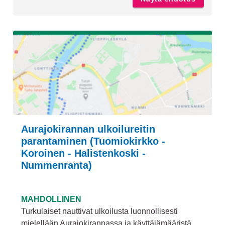
Aurajokirannan ulkoilureitin
parantaminen (Tuomiokirkko -
Koroinen - Halistenkoski -
Nummenranta)
MAHDOLLINEN
Turkulaiset nauttivat ulkoilusta luonnollisesti
mielellään Aurajokirannassa ja käyttäjämääristä...