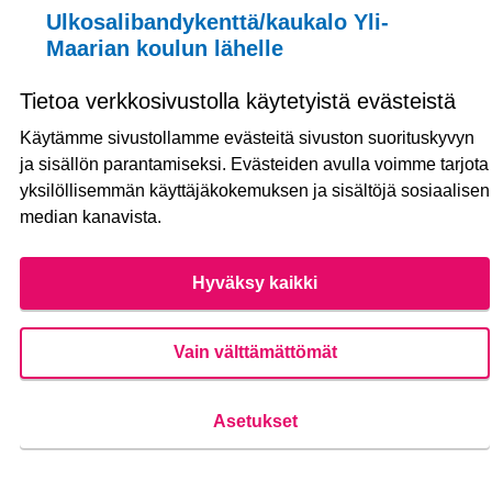
Ulkosalibandykenttä/kaukalo Yli-
Maarian koulun lähelle
Tietoa verkkosivustolla käytetyistä evästeistä
MAHDOLLINEN
Käytämme sivustollamme evästeitä sivuston suorituskyvyn
Turussa ei tiettävästi ole ulkosalibandykenttiä ja
ja sisällön parantamiseksi. Evästeiden avulla voimme tarjota
ehdottaisin sellaista Ypsilonin lähelle. Mm....
yksilöllisemmän käyttäjäkokemuksen ja sisältöjä sosiaalisen
median kanavista.
Luontiaika
39
39 SEURAAJAA
SEURAA
0
12.05.2020
ULKOSALIBANDYKENTTÄ/K
Hyväksy kaikki
Näytä ehdotus
Ulkosal
Vain välttämättömät
Asetukset