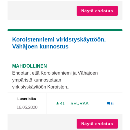
Näytä ehdotus
Kalastu
Koroistenniemi virkistyskäyttöön,
Vähäjoen kunnostus
MAHDOLLINEN
Ehdotan, että Koroistenniemi ja Vähäjoen
ympäristö kunnostetaan
virkistyskäyttöön Koroisten...
Luontiaika
41
41 SEURAAJAA
SEURAA
6
16.05.2020
KOROISTENNIEMI VIRKIS
Näytä ehdotus
Koroist