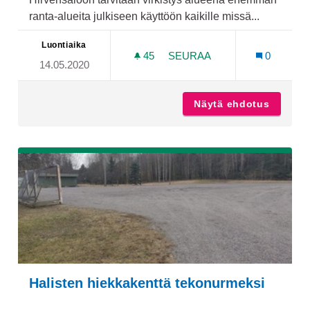
ranta-alueita julkiseen käyttöön kaikille missä...
Luontiaika
45
45 SEURAAJAA
SEURAA
0
14.05.2020
MERELLINEN PUISTOALUE
Näytä ehdotus
Merelli
Halisten hiekkakenttä tekonurmeksi