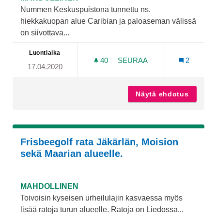
Nummen Keskuspuistona tunnettu ns.
hiekkakuopan alue Caribian ja paloaseman välissä
on siivottava...
Luontiaika
40
40 SEURAAJAA
SEURAA
2
17.04.2020
NUMMEN KESKUSPUISTON 
Näytä ehdotus
Nummen 
Frisbeegolf rata Jäkärlän, Moision
sekä Maarian alueelle.
MAHDOLLINEN
Toivoisin kyseisen urheilulajin kasvaessa myös
lisää ratoja turun alueelle. Ratoja on Liedossa...