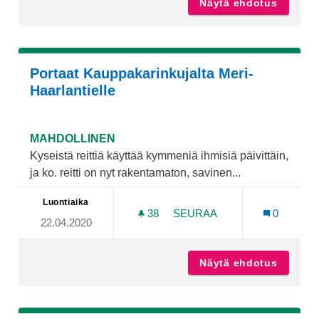
Näytä ehdotus
Ulkoilu
Portaat Kauppakarinkujalta Meri-
Haarlantielle
MAHDOLLINEN
Kyseistä reittiä käyttää kymmeniä ihmisiä päivittäin,
ja ko. reitti on nyt rakentamaton, savinen...
Luontiaika
38
38 SEURAAJAA
SEURAA
0
22.04.2020
PORTAAT KAUPPAKARINKU
Näytä ehdotus
Portaat