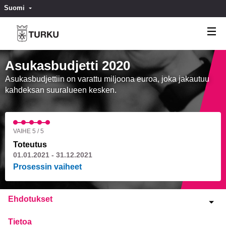
Suomi
Valitse kieli
Välj språk
Asukasbudjetti 2020
Asukasbudjettiin on varattu miljoona euroa, joka jakautuu
kahdeksan suuralueen kesken.
VAIHE 5 / 5
Toteutus
01.01.2021 - 31.12.2021
Prosessin vaiheet
Ehdotukset
Tietoa