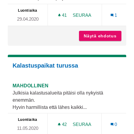
Luontiaika
41
41 SEURAAJAA
SEURAA
1
29.04.2020
FRISBEEGOLFRATA MOISI
Näytä ehdotus
Frisbee
Kalastuspaikat turussa
MAHDOLLINEN
Julkisia kalastusalueita pitäisi olla nykyistä
enemmän.
Hyvin harmillista että lähes kaikki...
Luontiaika
42
42 SEURAAJAA
SEURAA
0
11.05.2020
KALASTUSPAIKAT TURUSS