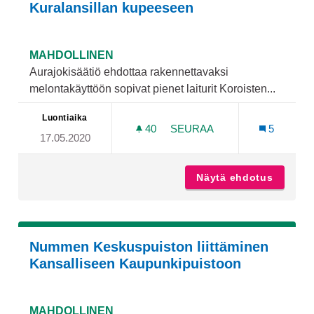
Kuralansillan kupeeseen
MAHDOLLINEN
Aurajokisäätiö ehdottaa rakennettavaksi
melontakäyttöön sopivat pienet laiturit Koroisten...
Luontiaika
40
40 SEURAAJAA
SEURAA
5
17.05.2020
MELONTALAITURIT AURAJO
Näytä ehdotus
Melonta
Nummen Keskuspuiston liittäminen
Kansalliseen Kaupunkipuistoon
MAHDOLLINEN