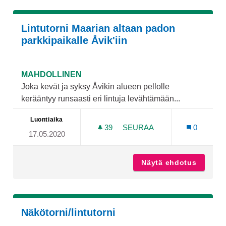
Lintutorni Maarian altaan padon
parkkipaikalle Åvik'iin
MAHDOLLINEN
Joka kevät ja syksy Åvikin alueen pellolle
kerääntyy runsaasti eri lintuja levähtämään...
Luontiaika
39
39 SEURAAJAA
SEURAA
0
17.05.2020
LINTUTORNI MAARIAN ALTA
Näytä ehdotus
Lintuto
Näkötorni/lintutorni