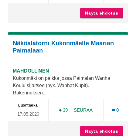
Näytä ehdotus
Laituri
Näköalatorni Kukonmäelle Maarian
Paimalaan
MAHDOLLINEN
Kukonmäki on paikka jossa Paimalan Wanha
Koulu sijaitsee (nyk. Wanhat Kupit).
Rakennuksen...
Luontiaika
39
39 SEURAAJAA
SEURAA
0
17.05.2020
NÄKÖALATORNI KUKONMÄE
Näytä ehdotus
Näköala