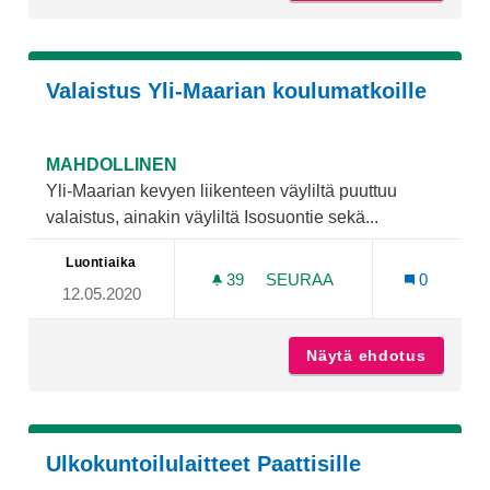
Valaistus Yli-Maarian koulumatkoille
MAHDOLLINEN
Yli-Maarian kevyen liikenteen väyliltä puuttuu
valaistus, ainakin väyliltä Isosuontie sekä...
Luontiaika
39
39 SEURAAJAA
SEURAA
0
12.05.2020
VALAISTUS YLI-MAARIAN 
Näytä ehdotus
Valaist
Ulkokuntoilulaitteet Paattisille