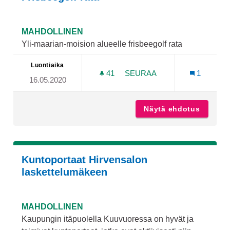
MAHDOLLINEN
Yli-maarian-moision alueelle frisbeegolf rata
Luontiaika
41
41 SEURAAJAA
SEURAA
1
16.05.2020
FRISBEEGOLF RATA
Näytä ehdotus
Frisbee
Kuntoportaat Hirvensalon
laskettelumäkeen
MAHDOLLINEN
Kaupungin itäpuolella Kuuvuoressa on hyvät ja