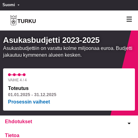
Suomi
Valitse kieli
Välj språk
Asukasbudjetti 2023-2025
Asukasbudjettiin on varattu kolme miljoonaa euroa. Budjetti
jakautuu kymmenen alueen kesken.
VAIHE 4 / 4
Toteutus
01.01.2025 - 31.12.2025
Prosessin vaiheet
Ehdotukset
Tietoa