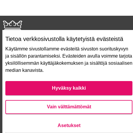
Tietoa verkkosivustolla käytetyistä evästeistä
Käytämme sivustollamme evästeitä sivuston suorituskyvyn
ja sisällön parantamiseksi. Evästeiden avulla voimme tarjota
Näin äänestät Asukasbudjetissa
yksilöllisemmän käyttäjäkokemuksen ja sisältöjä sosiaalisen
Asukasbudjetin vaiheet
median kanavista.
Usein kysytyt kysymykset
Käyttöehdot
Saavutettavuusseloste
Hyväksy kaikki
Lataa avoimet datatiedostot
Evästeasetukset
Vain välttämättömät
Verkkosivusto luotu
vapaan ohjelmiston
Asetukset
(Ulko
avulla.