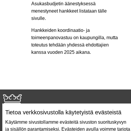
Asukasbudjetin äänestyksessä
menestyneet hankkeet listataan tälle
sivulle.
Hankkeiden koordinaatio- ja
toimeenpanovastuu on kaupungilla, mutta
toteutus tehdään yhdessä ehdottajien
kanssa vuoden 2025 aikana.
Tietoa verkkosivustolla käytetyistä evästeistä
Käytämme sivustollamme evästeitä sivuston suorituskyvyn
ja sisällön parantamiseksi. Evästeiden avulla voimme tarjota
Näin äänestät Asukasbudjetissa