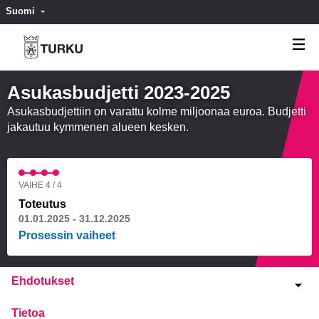
Suomi
Valitse kieli
Välj språk
Asukasbudjetti 2023-2025
Asukasbudjettiin on varattu kolme miljoonaa euroa. Budjetti
jakautuu kymmenen alueen kesken.
VAIHE 4 / 4
Toteutus
01.01.2025 - 31.12.2025
Prosessin vaiheet
Ehdotukset
Tietoa