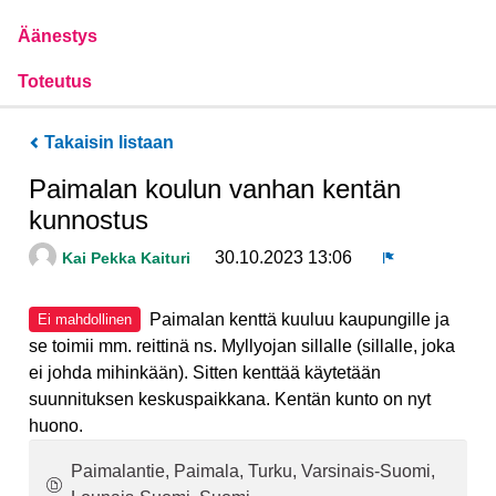
Äänestys
Toteutus
Takaisin listaan
Paimalan koulun vanhan kentän
kunnostus
30.10.2023 13:06
Kai Pekka Kaituri
Ilmoita
Paimalan kenttä kuuluu kaupungille ja
Ei mahdollinen
se toimii mm. reittinä ns. Myllyojan sillalle (sillalle, joka
ei johda mihinkään). Sitten kenttää käytetään
suunnituksen keskuspaikkana. Kentän kunto on nyt
huono.
Paimalantie, Paimala, Turku, Varsinais-Suomi,