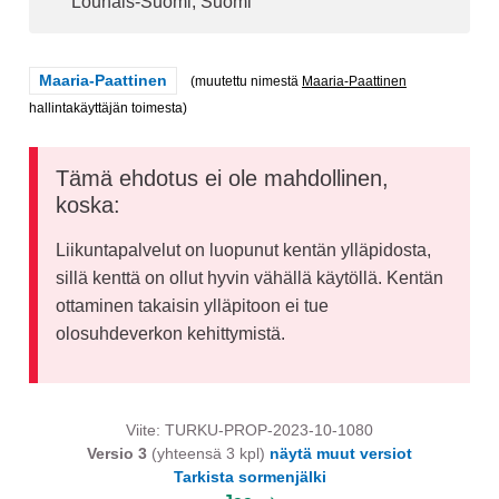
Lounais-Suomi, Suomi
Rajaa tulokset teeman mukaan: Maaria-Paattinen
Maaria-Paattinen
(muutettu nimestä
Maaria-Paattinen
hallintakäyttäjän toimesta)
Tämä ehdotus ei ole mahdollinen,
koska:
Liikuntapalvelut on luopunut kentän ylläpidosta,
sillä kenttä on ollut hyvin vähällä käytöllä. Kentän
ottaminen takaisin ylläpitoon ei tue
olosuhdeverkon kehittymistä.
Viite: TURKU-PROP-2023-10-1080
Versio 3
(yhteensä 3 kpl)
näytä muut versiot
Tarkista sormenjälki