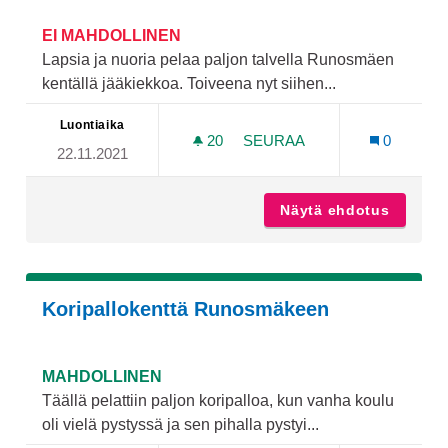
EI MAHDOLLINEN
Lapsia ja nuoria pelaa paljon talvella Runosmäen
kentällä jääkiekkoa. Toiveena nyt siihen...
Luontiaika
20
20 SEURAAJAA
SEURAA
0
22.11.2021
JÄÄKIEKKOKAUKALO RUN
Näytä ehdotus
Jääkie
Koripallokenttä Runosmäkeen
MAHDOLLINEN
Täällä pelattiin paljon koripalloa, kun vanha koulu
oli vielä pystyssä ja sen pihalla pystyi...