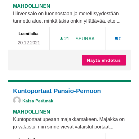
MAHDOLLINEN
Hirvensalo on luonnostaan ja merellisyydestään
tunnettu alue, minkä takia onkin yllättävää, ettei...
Luontiaika
21
21 SEURAAJAA
SEURAA
0
20.12.2021
LAAVU JA PUUCEE HIRVE
Näytä ehdotus
Laavu j
Kuntoportaat Pansio-Pernoon
Kaisa Perämäki
MAHDOLLINEN
Kuntoportaat upeaan majakkamäkeen. Majakka on
jo valaistu, niin sinne vievät valaistut portaat...