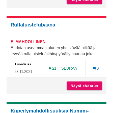
Rullaluistelubaana
EI MAHDOLLINEN
Ehdotan useamman alueen yhdistävää pitkää ja
leveää rullaluistelu/hiihto/pyöräily baanaa joka...
Luontiaika
21
21 SEURAAJAA
SEURAA
0
23.11.2021
RULLALUISTELUBAANA
Näytä ehdotus
Rullalu
Kiipeilymahdollisuuksia Nummi-