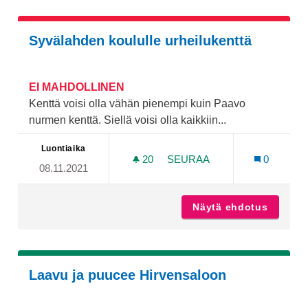
Syvälahden koululle urheilukenttä
EI MAHDOLLINEN
Kenttä voisi olla vähän pienempi kuin Paavo
nurmen kenttä. Siellä voisi olla kaikkiin...
Luontiaika
20
20 SEURAAJAA
SEURAA
0
08.11.2021
SYVÄLAHDEN KOULULLE U
Näytä ehdotus
Syvälah
Laavu ja puucee Hirvensaloon