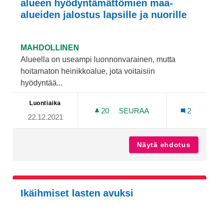
alueen hyödyntämättömien maa-
alueiden jalostus lapsille ja nuorille
MAHDOLLINEN
Alueella on useampi luonnonvarainen, mutta
hoitamaton heinikkoalue, jota voitaisiin
hyödyntää...
Luontiaika
20
20 SEURAAJAA
SEURAA
2
22.12.2021
VÄHÄ-HEIKKILÄN NS. KOM
Näytä ehdotus
Vähä-He
Ikäihmiset lasten avuksi