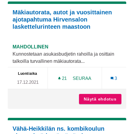
Mäkiautorata, autot ja vuosittainen
ajotapahtuma Hirvensalon
laskettelurinteen maastoon
MAHDOLLINEN
Kunnostetaan asukasbudjetin rahoilla ja osittain
talkoilla turvallinen mäkiautorata...
Luontiaika
21
21 SEURAAJAA
SEURAA
3
17.12.2021
MÄKIAUTORATA, AUTOT J
Näytä ehdotus
Mäkiaut
Vähä-Heikkilän ns. kombikoulun