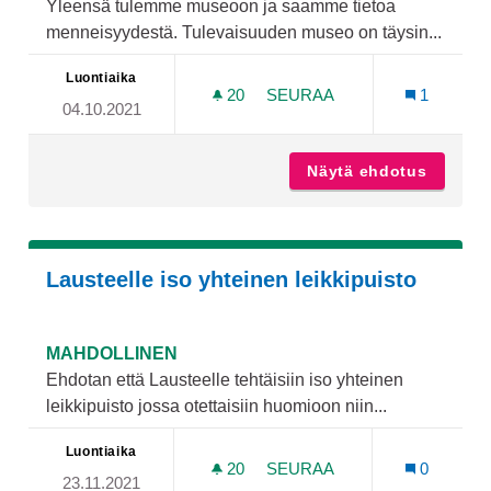
Yleensä tulemme museoon ja saamme tietoa
menneisyydestä. Tulevaisuuden museo on täysin...
Luontiaika
20
20 SEURAAJAA
SEURAA
1
04.10.2021
TULEVAISUUDEN MUSEO
Näytä ehdotus
Tuleva
Lausteelle iso yhteinen leikkipuisto
MAHDOLLINEN
Ehdotan että Lausteelle tehtäisiin iso yhteinen
leikkipuisto jossa otettaisiin huomioon niin...
Luontiaika
20
20 SEURAAJAA
SEURAA
0
23.11.2021
LAUSTEELLE ISO YHTEINEN