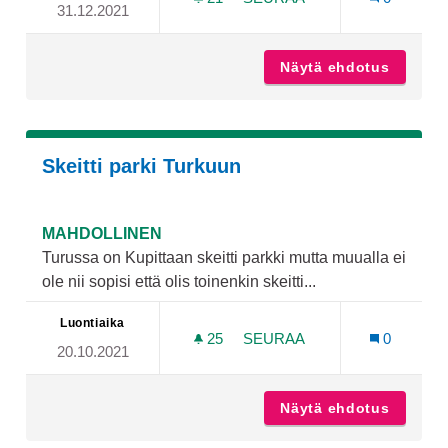
31.12.2021
LUONTOELÄMYKSIÄ JA Y
Näytä ehdotus
Luontoe
Skeitti parki Turkuun
MAHDOLLINEN
Turussa on Kupittaan skeitti parkki mutta muualla ei
ole nii sopisi että olis toinenkin skeitti...
Luontiaika
25
25 SEURAAJAA
SEURAA
0
20.10.2021
SKEITTI PARKI TURKUUN
Näytä ehdotus
Skeitti