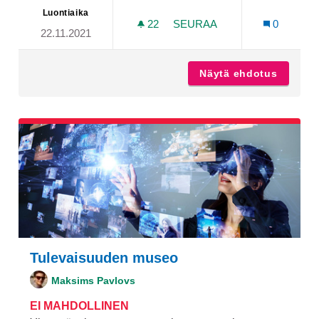
Luontiaika
22
22 SEURAAJAA
SEURAA
0
22.11.2021
KORIPALLOKENTTÄ RUNO
Näytä ehdotus
Koripa
Tulevaisuuden museo
Maksims Pavlovs
EI MAHDOLLINEN