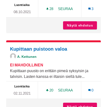
Luontiaika
28
28 SEURAAJAA
SEURAA
3
08.10.2021
UITTAMOLLE NUORILLE MI
Näytä ehdotus
Uittamo
Kupittaan puistoon valoa
A. Kettunen
EI MAHDOLLINEN
Kupittaan puusto on erittäin pimeä syksyisin ja
talvisin. Lasten kanssa ei iltaisin siellä tule...
Luontiaika
20
20 SEURAAJAA
SEURAA
0
02.11.2021
KUPITTAAN PUISTOON VA
Näytä ehdotus
Kupitta