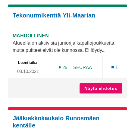
Tekonurmikenttä Yli-Maarian
MAHDOLLINEN
Alueella on aktiivisia juniorijalkapallojoukkueita,
mutta puitteet eivät ole kunnossa. Ei löydy...
Luontiaika
25
25 SEURAAJAA
SEURAA
1
09.10.2021
TEKONURMIKENTTÄ YLI-M
Näytä ehdotus
Tekonur
Jääkiekkokaukalo Runosmäen
kentälle