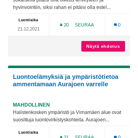
hyvinvointiin, siksi rahan ei pitäisi olla este!...
Luontiaika
20
20 SEURAAJAA
SEURAA
0
21.12.2021
LISÄÄ LIIKUNTAMAHDOLLIS
Näytä ehdotus
Lisää l
Luontoelämyksiä ja ympäristötietoa
ammentamaan Aurajoen varrelle
MAHDOLLINEN
Halistenkosken ympäristö ja Virnamäen alue ovat
suosittuja luontovirkistyskohteita. Aurajoen...
Luontiaika
21
21 SEURAAJAA
SEURAA
0