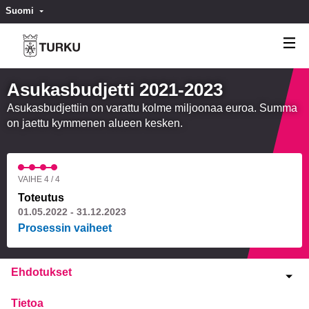
Suomi
Valitse kieli
Välj språk
Asukasbudjetti 2021-2023
Asukasbudjettiin on varattu kolme miljoonaa euroa. Summa
on jaettu kymmenen alueen kesken.
VAIHE 4 / 4
Toteutus
01.05.2022 - 31.12.2023
Prosessin vaiheet
Ehdotukset
Tietoa