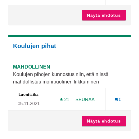
Näytä ehdotus
Laustee
Koulujen pihat
MAHDOLLINEN
Koulujen pihojen kunnostus niin, että niissä
mahdollistuu monipuolinen liikkuminen
Luontiaika
21
21 SEURAAJAA
SEURAA
0
05.11.2021
KOULUJEN PIHAT
Näytä ehdotus
Kouluje