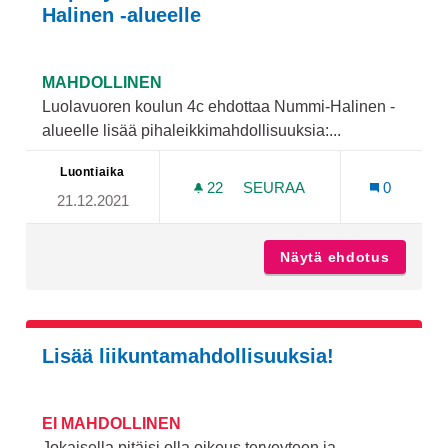
Halinen -alueelle
MAHDOLLINEN
Luolavuoren koulun 4c ehdottaa Nummi-Halinen -
alueelle lisää pihaleikkimahdollisuuksia:...
Luontiaika
22
22 SEURAAJAA
SEURAA
0
21.12.2021
KIIPEILYMAHDOLLISUUKSI
Näytä ehdotus
Kiipeil
Lisää liikuntamahdollisuuksia!
EI MAHDOLLINEN
Jokaisella pitäisi olla oikeus terveyteen ja