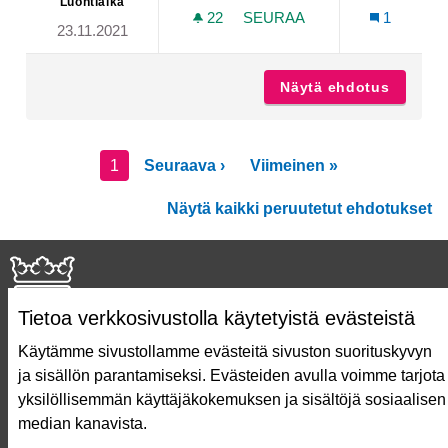
Luontiaika
22
22 SEURAAJAA
SEURAA
1
23.11.2021
KUNTOPORTAAT PANSIO-
Näytä ehdotus
Kuntopo
1
Seuraava ›
Viimeinen »
Näytä kaikki peruutetut ehdotukset
Tietoa verkkosivustolla käytetyistä evästeistä
Käytämme sivustollamme evästeitä sivuston suorituskyvyn
ja sisällön parantamiseksi. Evästeiden avulla voimme tarjota
Näin äänestät Asukasbudjetissa
yksilöllisemmän käyttäjäkokemuksen ja sisältöjä sosiaalisen
Asukasbudjetin vaiheet
median kanavista.
Usein kysytyt kysymykset