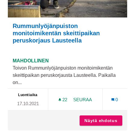
Rummunlyöjänpuiston
monitoimikentän skeittipaikan
peruskorjaus Lausteella
MAHDOLLINEN
Toivon Rummunlyöjänpuiston monitoimikentän
skeittipaikan peruskorjausta Lausteella. Paikalla
on...
Luontiaika
22
22 SEURAAJAA
SEURAA
0
17.10.2021
RUMMUNLYÖJÄNPUISTON M
Näytä ehdotus
Rummunl