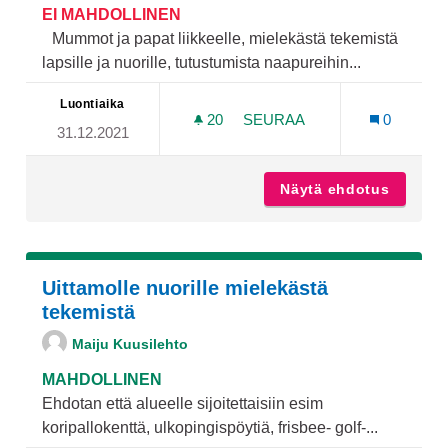
EI MAHDOLLINEN
Mummot ja papat liikkeelle, mielekästä tekemistä
lapsille ja nuorille, tutustumista naapureihin...
Luontiaika
20
20 SEURAAJAA
SEURAA
0
31.12.2021
IKÄIHMISET LASTEN AVUKS
Näytä ehdotus
Ikäihmi
Uittamolle nuorille mielekästä
tekemistä
Maiju Kuusilehto
MAHDOLLINEN
Ehdotan että alueelle sijoitettaisiin esim
koripallokenttä, ulkopingispöytiä, frisbee- golf-...