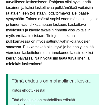
turvalliseen laskemiseen. Pohjasta olisi hyvä tehdä
tasainen ja kaksi laskettavaa pulkkämäkeä voitaisiin
rajata erilleen toisistaan, jotta törmäyksiä ei pääse
syntymään. Toinen mäistä sopisi enemmän aloittelijoille
ja toinen vauhdikkaampaan laskuun. Laskettava
mäkiosuus ja kävely takaisin rinnettä ylös voitaisiin
myös erottaa toisistaan. Tietojeni mukaan
pulkkamäessa on myös sattunut vahinkoja vuosien
saatossa. Pulkkamäkeä olisi hyvä ja helppo ylläpitää
viereisen laskettelurinteen rinnekoneella esimerkiksi
kerran päivässä. Näin voitaisiin taata turvallinen ja
mielekäs laskeminen!
Tämä ehdotus on mahdollinen, koska:
Kiitos ehdotuksesta!
Tätä ehdotusta on mahdollista edistää