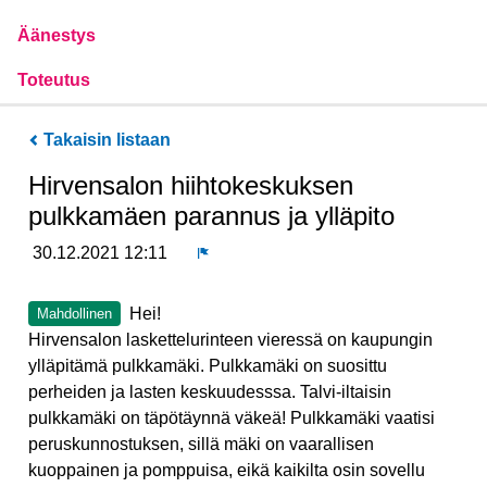
Äänestys
Toteutus
Takaisin listaan
Hirvensalon hiihtokeskuksen
pulkkamäen parannus ja ylläpito
30.12.2021 12:11
Ilmoita
Hei!
Mahdollinen
Hirvensalon laskettelurinteen vieressä on kaupungin
ylläpitämä pulkkamäki. Pulkkamäki on suosittu
perheiden ja lasten keskuudesssa. Talvi-iltaisin
pulkkamäki on täpötäynnä väkeä! Pulkkamäki vaatisi
peruskunnostuksen, sillä mäki on vaarallisen
kuoppainen ja pomppuisa, eikä kaikilta osin sovellu