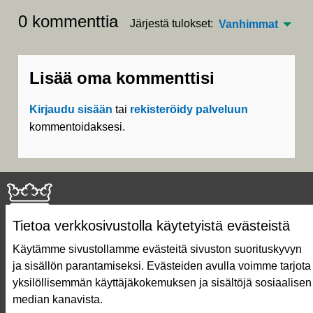
0 kommenttia
Järjestä tulokset:
Vanhimmat
Lisää oma kommenttisi
Kirjaudu sisään
tai
rekisteröidy palveluun
kommentoidaksesi.
Tietoa verkkosivustolla käytetyistä evästeistä
Käytämme sivustollamme evästeitä sivuston suorituskyvyn
ja sisällön parantamiseksi. Evästeiden avulla voimme tarjota
Näin äänestät Asukasbudjetissa
yksilöllisemmän käyttäjäkokemuksen ja sisältöjä sosiaalisen
Asukasbudjetin vaiheet
median kanavista.
Usein kysytyt kysymykset