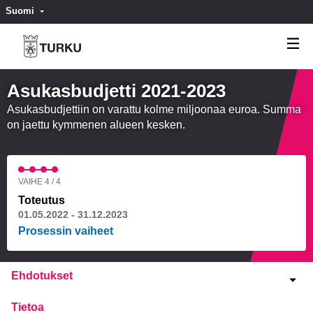
Suomi
Valitse kieli
Välj språk
Asukasbudjetti 2021-2023
Asukasbudjettiin on varattu kolme miljoonaa euroa. Summa
on jaettu kymmenen alueen kesken.
VAIHE 4 / 4
Toteutus
01.05.2022 - 31.12.2023
Prosessin vaiheet
Ehdotukset
Tietoa