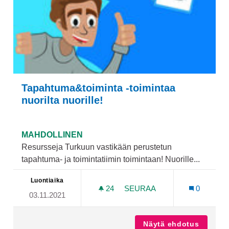
Tapahtuma&toiminta -toimintaa
nuorilta nuorille!
MAHDOLLINEN
Resursseja Turkuun vastikään perustetun
tapahtuma- ja toimintatiimin toimintaan! Nuorille...
Luontiaika
24
24 SEURAAJAA
SEURAA
0
03.11.2021
TAPAHTUMA&TOIMINTA -TO
Näytä ehdotus
Tapahtu