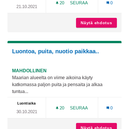
20
20 SEURAAJAA
SEURAA
0
21.10.2021
ISKOISTEN KENTÄN LUO P
Näytä ehdotus
Iskoist
Luontoa, puita, nuotio paikkaa..
MAHDOLLINEN
Maarian alueelta on viime aikoina käyty
katkomassa paljon puita ja pensaita ja alkaa
tuntua...
Luontiaika
20
20 SEURAAJAA
SEURAA
0
30.10.2021
LUONTOA, PUITA, NUOTIO 
Näytä ehdotus
Luontoa