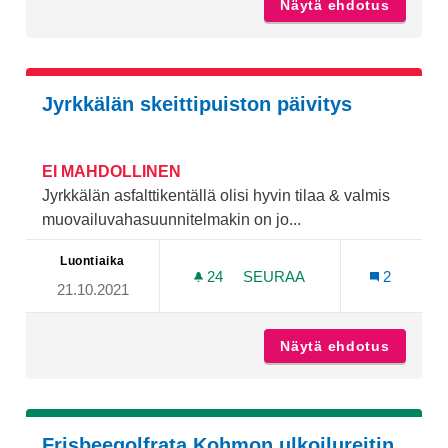
Näytä ehdotus
Opiskeli
Jyrkkälän skeittipuiston päivitys
EI MAHDOLLINEN
Jyrkkälän asfalttikentällä olisi hyvin tilaa & valmis
muovailuvahasuunnitelmakin on jo...
Luontiaika
24
24 SEURAAJAA
SEURAA
2
21.10.2021
JYRKKÄLÄN SKEITTIPUIST
Näytä ehdotus
Jyrkkäl
Frisbeegolfrata Kohmon ulkoilureitin