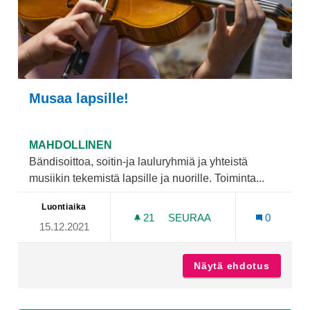
Musaa lapsille!
MAHDOLLINEN
Bändisoittoa, soitin-ja lauluryhmiä ja yhteistä
musiikin tekemistä lapsille ja nuorille. Toiminta...
Luontiaika
21
21 SEURAAJAA
SEURAA
0
15.12.2021
MUSAA LAPSILLE!
Näytä ehdotus
Musaa l