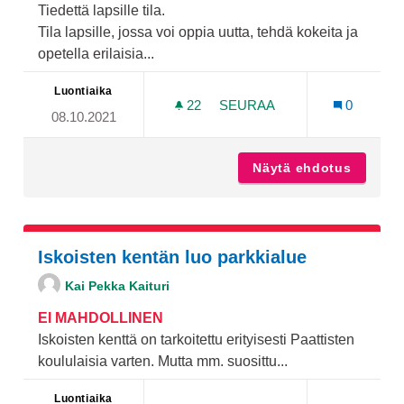
Tiedettä lapsille tila.
Tila lapsille, jossa voi oppia uutta, tehdä kokeita ja
opetella erilaisia...
Luontiaika
22
22 SEURAAJAA
SEURAA
0
08.10.2021
TIEDETTÄ LAPSILLE TILA
Näytä ehdotus
Tiedettä
Iskoisten kentän luo parkkialue
Kai Pekka Kaituri
EI MAHDOLLINEN
Iskoisten kenttä on tarkoitettu erityisesti Paattisten
koululaisia varten. Mutta mm. suosittu...
Luontiaika