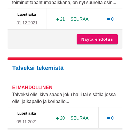
toiminut tapahtumapaikkana, on nyt suurelta osin...
Luontiaika
21
21 SEURAAJAA
SEURAA
0
31.12.2021
TAPAHTUMAPAIKKA VIRNAM
Näytä ehdotus
Tapahtu
Talveksi tekemistä
EI MAHDOLLINEN
Talveksi olisi kiva saada joku halli tai sisätila jossa
olisi jalkapallo ja koripallo...
Luontiaika
20
20 SEURAAJAA
SEURAA
0
09.11.2021
TALVEKSI TEKEMISTÄ