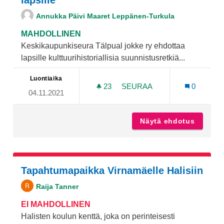
lapsille
Annukka Päivi Maaret Leppänen-Turkula
MAHDOLLINEN
Keskikaupunkiseura Tälpual jokke ry ehdottaa
lapsille kulttuurihistoriallisia suunnistusretkiä...
Luontiaika
23
23 SEURAAJAA
SEURAA
0
04.11.2021
KULTTUURISEIKKAILUA KAI
Näytä ehdotus
Kulttuu
Tapahtumapaikka Virnamäelle Halisiin
Raija Tanner
EI MAHDOLLINEN
Halisten koulun kenttä, joka on perinteisesti