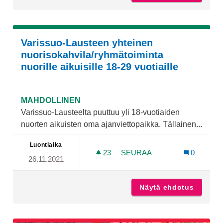
Varissuo-Lausteen yhteinen
nuorisokahvila/ryhmätoiminta
nuorille aikuisille 18-29 vuotiaille
MAHDOLLINEN
Varissuo-Lausteelta puuttuu yli 18-vuotiaiden
nuorten aikuisten oma ajanviettopaikka. Tällainen...
Luontiaika
23
23 SEURAAJAA
SEURAA
0
26.11.2021
VARISSUO-LAUSTEEN YHTE
Näytä ehdotus
Varissu