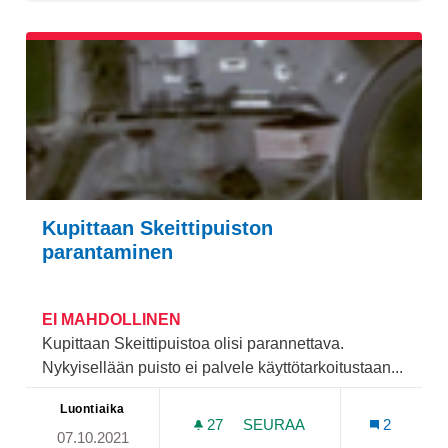
Kupittaan Skeittipuiston
parantaminen
EI MAHDOLLINEN
Kupittaan Skeittipuistoa olisi parannettava.
Nykyisellään puisto ei palvele käyttötarkoitustaan...
Luontiaika
27
27 SEURAAJAA
SEURAA
2
07.10.2021
KUPITTAAN SKEITTIPUIST