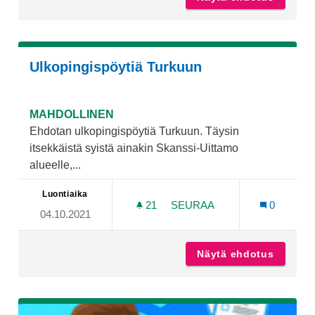
Ulkopingispöytiä Turkuun
MAHDOLLINEN
Ehdotan ulkopingispöytiä Turkuun. Täysin
itsekkäistä syistä ainakin Skanssi-Uittamo
alueelle,...
Luontiaika
21
21 SEURAAJAA
SEURAA
0
04.10.2021
ULKOPINGISPÖYTIÄ TURK
Näytä ehdotus
Ulkopin