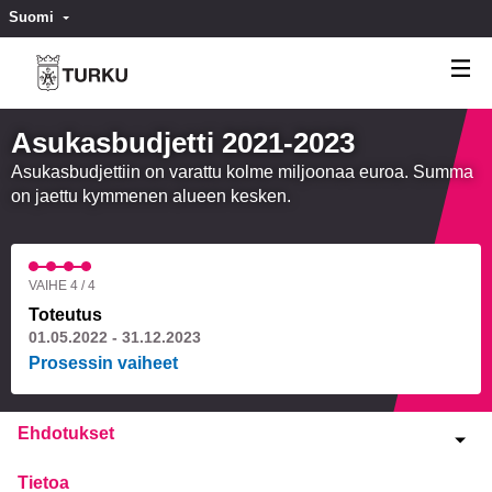
Suomi
Valitse kieli
Välj språk
Asukasbudjetti 2021-2023
Asukasbudjettiin on varattu kolme miljoonaa euroa. Summa
on jaettu kymmenen alueen kesken.
VAIHE 4 / 4
Toteutus
01.05.2022 - 31.12.2023
Prosessin vaiheet
Ehdotukset
Tietoa