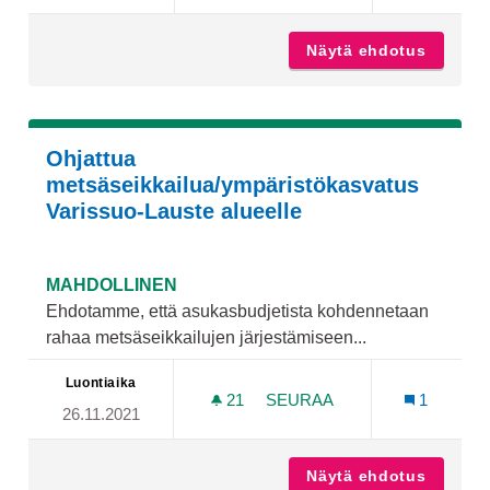
Näytä ehdotus
Kupitta
Ohjattua
metsäseikkailua/ympäristökasvatus
Varissuo-Lauste alueelle
MAHDOLLINEN
Ehdotamme, että asukasbudjetista kohdennetaan
rahaa metsäseikkailujen järjestämiseen...
Luontiaika
21
21 SEURAAJAA
SEURAA
1
26.11.2021
OHJATTUA METSÄSEIKKAI
Näytä ehdotus
Ohjattu