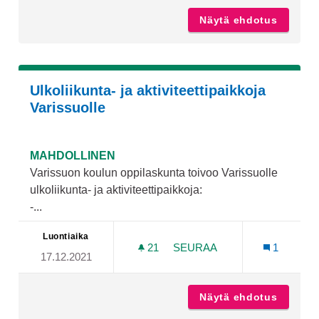
Näytä ehdotus
Talveks
Ulkoliikunta- ja aktiviteettipaikkoja
Varissuolle
MAHDOLLINEN
Varissuon koulun oppilaskunta toivoo Varissuolle
ulkoliikunta- ja aktiviteettipaikkoja:
-...
Luontiaika
21
21 SEURAAJAA
SEURAA
1
17.12.2021
ULKOLIIKUNTA- JA AKTIVI
Näytä ehdotus
Ulkoliik