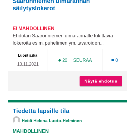
Saaronniemen uimarannan
säilytyslokerot
EI MAHDOLLINEN
Ehdotan Saaronniemen uimarannalle lukittavia
lokeroita esim. puhelimen ym. tavaroiden...
Luontiaika
20
20 SEURAAJAA
SEURAA
0
13.11.2021
SAARONNIEMEN UIMARAN
Näytä ehdotus
Saaronn
Tiedettä lapsille tila
Heidi Helena Luoto-Helminen
MAHDOLLINEN