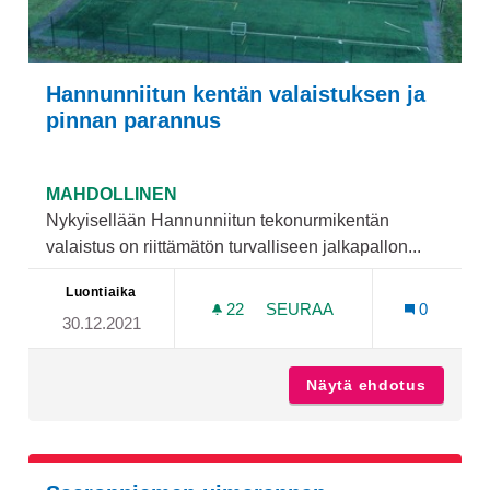
Hannunniitun kentän valaistuksen ja
pinnan parannus
MAHDOLLINEN
Nykyisellään Hannunniitun tekonurmikentän
valaistus on riittämätön turvalliseen jalkapallon...
Luontiaika
22
22 SEURAAJAA
SEURAA
0
30.12.2021
HANNUNNIITUN KENTÄN V
Näytä ehdotus
Hannunn