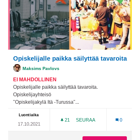
Opiskelijalle paikka säilyttää tavaroita
Maksims Pavlovs
EI MAHDOLLINEN
Opiskelijalle paikka säilyttää tavaroita.
Opiskelijayhteisö
"Opiskelijakylä Itä -Turussa"...
Luontiaika
21
21 SEURAAJAA
SEURAA
0
17.10.2021
OPISKELIJALLE PAIKKA SÄ