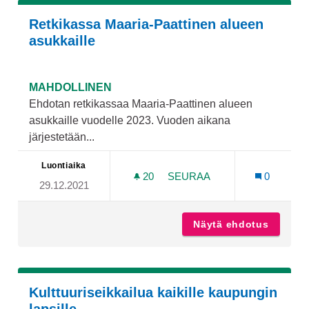
Retkikassa Maaria-Paattinen alueen
asukkaille
MAHDOLLINEN
Ehdotan retkikassaa Maaria-Paattinen alueen
asukkaille vuodelle 2023. Vuoden aikana
järjestetään...
Luontiaika
20
20 SEURAAJAA
SEURAA
0
29.12.2021
RETKIKASSA MAARIA-PAAT
Näytä ehdotus
Retkika
Kulttuuriseikkailua kaikille kaupungin