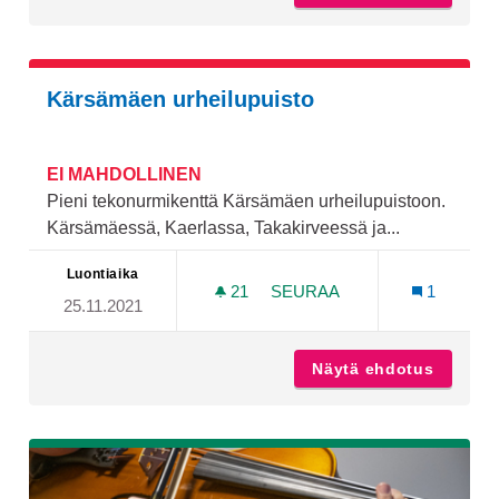
Kärsämäen urheilupuisto
EI MAHDOLLINEN
Pieni tekonurmikenttä Kärsämäen urheilupuistoon.
Kärsämäessä, Kaerlassa, Takakirveessä ja...
Luontiaika
21
21 SEURAAJAA
SEURAA
1
25.11.2021
KÄRSÄMÄEN URHEILUPUI
Näytä ehdotus
Kärsämä