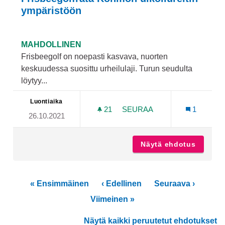
ympäristöön
MAHDOLLINEN
Frisbeegolf on noepasti kasvava, nuorten
keskuudessa suosittu urheilulaji. Turun seudulta
löytyy...
Luontiaika
21
21 SEURAAJAA
SEURAA
1
26.10.2021
FRISBEEGOLFRATA KOHMO
Näytä ehdotus
Frisbee
« Ensimmäinen
‹ Edellinen
Seuraava ›
Viimeinen »
Näytä kaikki peruutetut ehdotukset