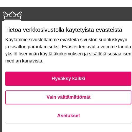
Tietoa verkkosivustolla käytetyistä evästeistä
Käytämme sivustollamme evästeitä sivuston suorituskyvyn
ja sisällön parantamiseksi. Evästeiden avulla voimme tarjota
Näin äänestät Asukasbudjetissa
yksilöllisemmän käyttäjäkokemuksen ja sisältöjä sosiaalisen
Asukasbudjetin vaiheet
median kanavista.
Usein kysytyt kysymykset
Käyttöehdot
Saavutettavuusseloste
Hyväksy kaikki
Lataa avoimet datatiedostot
Evästeasetukset
Vain välttämättömät
Verkkosivusto luotu
vapaan ohjelmiston
Asetukset
(Ulko
avulla.
Anna palautetta