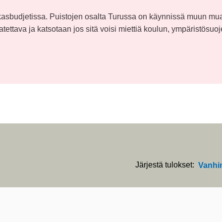
sukasbudjetissa. Puistojen osalta Turussa on käynnissä muun mu
tettava ja katsotaan jos sitä voisi miettiä koulun, ympäristösuoj
Järjestä tulokset:
Vanhi