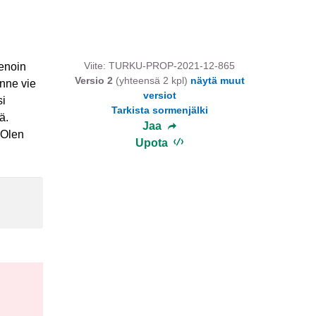
Viite: TURKU-PROP-2021-12-865
ienoin
Versio 2
(yhteensä 2 kpl)
näytä muut
inne vie
versiot
si
Tarkista sormenjälki
ä.
Jaa
 Olen
Upota