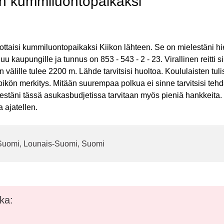
un kummiluontopaikaksi
u ottaisi kummiluontopaikaksi Kiikon lähteen. Se on mielestäni h
u kaupungille ja tunnus on 853 - 543 - 2 - 23. Virallinen reitti s
 välille tulee 2200 m. Lähde tarvitsisi huoltoa. Koululaisten tuli
epikön merkitys. Mitään suurempaa polkua ei sinne tarvitsisi tehd
estäni tässä asukasbudjetissa tarvitaan myös pieniä hankkeita.
 ajatellen.
s-Suomi, Lounais-Suomi, Suomi
ka: