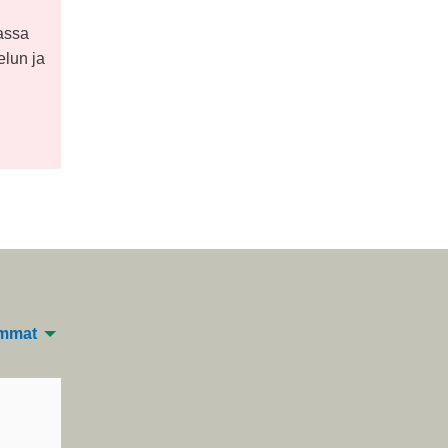
assa
elun ja
mmat