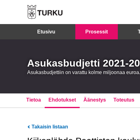
Etusivu
Prosessit
Asukasbudjetti 2021-2
Asukasbudjettiin on varattu kolme miljoonaa eur
Tietoa
Ehdotukset
Äänestys
Toteutus
Takaisin listaan