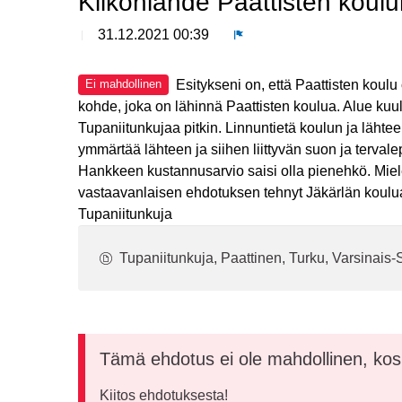
Kiikonlähde Paattisten koul
31.12.2021 00:39
Ilmoita
Esitykseni on, että Paattisten koul
Ei mahdollinen
kohde, joka on lähinnä Paattisten koulua. Alue kuulu
Tupaniitunkujaa pitkin. Linnuntietä koulun ja lähteen
ymmärtää lähteen ja siihen liittyvän suon ja terval
Hankkeen kustannusarvio saisi olla pienehkö. Miel
vastaavanlaisen ehdotuksen tehnyt Jäkärlän koulua
Tupaniitunkuja
Tupaniitunkuja, Paattinen, Turku, Varsinai
Tämä ehdotus ei ole mahdollinen, kos
Kiitos ehdotuksesta!