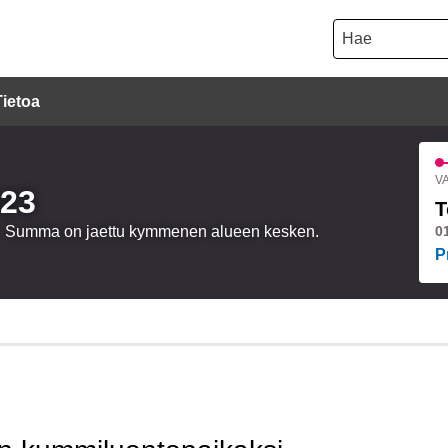
Hae
Tietoa
VA
023
T
oa. Summa on jaettu kymmenen alueen kesken.
0
P