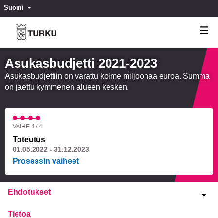
Suomi
Valitse kieli
Välj språk
Asukasbudjetti 2021-2023
Asukasbudjettiin on varattu kolme miljoonaa euroa. Summa
on jaettu kymmenen alueen kesken.
VAIHE 4 / 4
Toteutus
01.05.2022 - 31.12.2023
Prosessin vaiheet
Ehdotukset
Tietoa