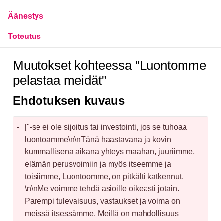
Äänestys
Toteutus
Muutokset kohteessa "Luontomme
pelastaa meidät"
Ehdotuksen kuvaus
-
["-se ei ole sijoitus tai investointi, jos se tuhoaa 
luontoamme\n\nTänä haastavana ja kovin 
kummallisena aikana yhteys maahan, juuriimme, 
elämän perusvoimiin ja myös itseemme ja 
toisiimme, Luontoomme, on pitkälti katkennut. 
\n\nMe voimme tehdä asioille oikeasti jotain. 
Parempi tulevaisuus, vastaukset ja voima on 
meissä itsessämme. Meillä on mahdollisuus 