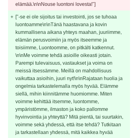
elämää.\n\nNouse luontoni lovesta!"]
+
["-se ei ole sijoitus tai investointi, jos se tuhoaa 
luontoamme\n\nTänä haastavana ja kovin 
kummallisena aikana yhteys maahan, juuriimme, 
elämän perusvoimiin ja myös itseemme ja 
toisiimme, Luontoomme, on pitkälti katkennut. 
\n\nMe voimme tehdä asioille oikeasti jotain. 
Parempi tulevaisuus, vastaukset ja voima on 
meissä itsessämme. Meillä on mahdollisuus 
vaikuttaa asioihin, juuri nyt!\n\nRajataan huolia ja 
ongelmia tarkastelemalla myös hyvää. Elämme 
siellä, mihin kiinnitämme huomiomme. Miten 
voimme kehittää itsemme, luontomme, 
ympäristömme, ilmaston ja koko pallomme 
hyvinvointia ja yhteyttä? Mitä pientä, tai suurtakin, 
voimme sekä yhdessä, että itse tehdä? Tutkitaan 
ja tarkastellaan yhdessä, mitä kaikkea hyvää 