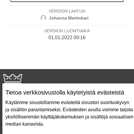
VERSION LAATIJA
Johanna Martinkari
VERSION LUONTIAIKA
01.01.2022 00:16
Tietoa verkkosivustolla käytetyistä evästeistä
Käytämme sivustollamme evästeitä sivuston suorituskyvyn
ja sisällön parantamiseksi. Evästeiden avulla voimme tarjota
Näin äänestät Asukasbudjetissa
yksilöllisemmän käyttäjäkokemuksen ja sisältöjä sosiaalisen
Asukasbudjetin vaiheet
median kanavista.
Usein kysytyt kysymykset
Käyttöehdot