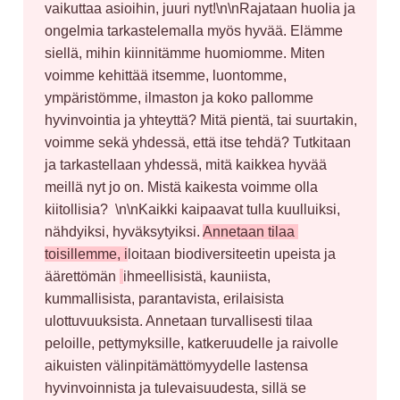
vaikuttaa asioihin, juuri nyt!\n\nRajataan huolia ja 
ongelmia tarkastelemalla myös hyvää. Elämme 
siellä, mihin kiinnitämme huomiomme. Miten 
voimme kehittää itsemme, luontomme, 
ympäristömme, ilmaston ja koko pallomme 
hyvinvointia ja yhteyttä? Mitä pientä, tai suurtakin, 
voimme sekä yhdessä, että itse tehdä? Tutkitaan 
ja tarkastellaan yhdessä, mitä kaikkea hyvää 
meillä nyt jo on. Mistä kaikesta voimme olla 
kiitollisia?  \n\nKaikki kaipaavat tulla kuulluiksi, 
nähdyiksi, hyväksytyiksi. 
Annetaan tilaa 
toisillemme, i
loitaan biodiversiteetin upeista ja 
äärettömän 
ihmeellisistä, kauniista, 
kummallisista, parantavista, erilaisista 
ulottuvuuksista. Annetaan turvallisesti tilaa 
peloille, pettymyksille, katkeruudelle ja raivolle 
aikuisten välinpitämättömyydelle lastensa 
hyvinvoinnista ja tulevaisuudesta, sillä se 