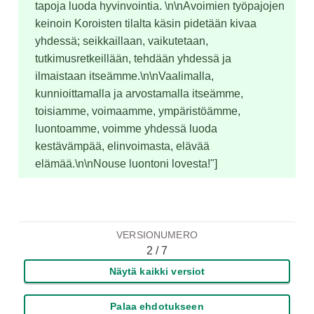
tapoja luoda hyvinvointia. \n\nAvoimien työpajojen 
keinoin Koroisten tilalta käsin pidetään kivaa 
yhdessä; seikkaillaan, vaikutetaan, 
tutkimusretkeillään, tehdään yhdessä ja 
ilmaistaan itseämme.\n\nVaalimalla, 
kunnioittamalla ja arvostamalla itseämme, 
toisiamme, voimaamme, ympäristöämme, 
luontoamme, voimme yhdessä luoda 
kestävämpää, elinvoimasta, elävää 
elämää.\n\nNouse luontoni lovesta!"]
VERSIONUMERO
2 / 7
Näytä kaikki versiot
Palaa ehdotukseen