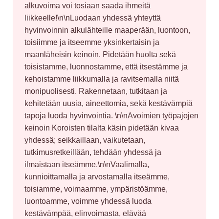
alkuvoima voi tosiaan saada ihmeitä 
liikkeelle!\n\nLuodaan yhdessä yhteyttä 
hyvinvoinnin alkulähteille maaperään, luontoon, 
toisiimme ja itseemme yksinkertaisin ja 
maanläheisin keinoin. Pidetään huolta sekä 
toisistamme, luonnostamme, että itsestämme ja 
kehoistamme liikkumalla ja ravitsemalla niitä 
monipuolisesti. Rakennetaan, tutkitaan ja 
kehitetään uusia, aineettomia, sekä kestävämpiä 
tapoja luoda hyvinvointia. \n\nAvoimien työpajojen 
keinoin Koroisten tilalta käsin pidetään kivaa 
yhdessä; seikkaillaan, vaikutetaan, 
tutkimusretkeillään, tehdään yhdessä ja 
ilmaistaan itseämme.\n\nVaalimalla, 
kunnioittamalla ja arvostamalla itseämme, 
toisiamme, voimaamme, ympäristöämme, 
luontoamme, voimme yhdessä luoda 
kestävämpää, elinvoimasta, elävää 