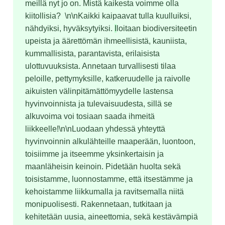
meillä nyt jo on. Mistä kaikesta voimme olla 
kiitollisia?  \n\nKaikki kaipaavat tulla kuulluiksi, 
nähdyiksi, hyväksytyiksi. 
I
loitaan biodiversiteetin 
upeista ja äärettömän ihmeellisistä, kauniista, 
kummallisista, parantavista, erilaisista 
ulottuvuuksista. Annetaan turvallisesti tilaa 
peloille, pettymyksille, katkeruudelle ja raivolle 
aikuisten välinpitämättömyydelle lastensa 
hyvinvoinnista ja tulevaisuudesta, sillä se 
alkuvoima voi tosiaan saada ihmeitä 
liikkeelle!\n\nLuodaan yhdessä yhteyttä 
hyvinvoinnin alkulähteille maaperään, luontoon, 
toisiimme ja itseemme yksinkertaisin ja 
maanläheisin keinoin. Pidetään huolta sekä 
toisistamme, luonnostamme, että itsestämme ja 
kehoistamme liikkumalla ja ravitsemalla niitä 
monipuolisesti. Rakennetaan, tutkitaan ja 
kehitetään uusia, aineettomia, sekä kestävämpiä 