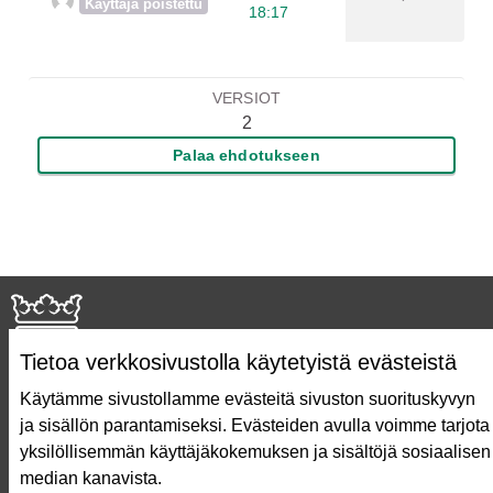
Käyttäjä poistettu
18:17
VERSIOT
2
Palaa ehdotukseen
Tietoa verkkosivustolla käytetyistä evästeistä
Käytämme sivustollamme evästeitä sivuston suorituskyvyn
ja sisällön parantamiseksi. Evästeiden avulla voimme tarjota
Näin äänestät Asukasbudjetissa
yksilöllisemmän käyttäjäkokemuksen ja sisältöjä sosiaalisen
Asukasbudjetin vaiheet
median kanavista.
Usein kysytyt kysymykset