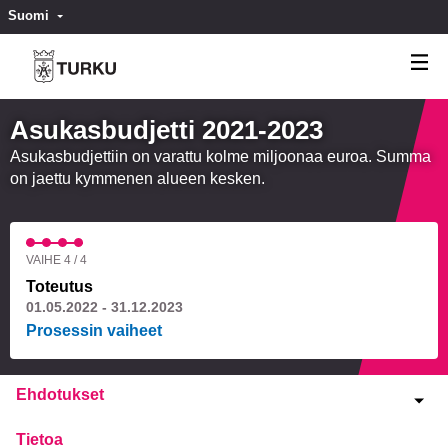
Suomi
Valitse kieli
Välj språk
Asukasbudjetti 2021-2023
Asukasbudjettiin on varattu kolme miljoonaa euroa. Summa
on jaettu kymmenen alueen kesken.
VAIHE 4 / 4
Toteutus
01.05.2022 - 31.12.2023
Prosessin vaiheet
Ehdotukset
Tietoa