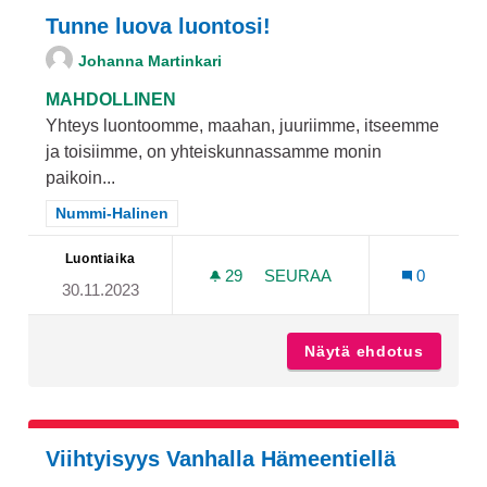
Tunne luova luontosi!
Johanna Martinkari
MAHDOLLINEN
Yhteys luontoomme, maahan, juuriimme, itseemme
ja toisiimme, on yhteiskunnassamme monin
paikoin...
Rajaa tulokset teeman mukaan: Nummi-Halinen
Nummi-Halinen
Luontiaika
29
29 SEURAAJAA
SEURAA
0
30.11.2023
TUNNE LUOVA LUONTOSI!
Näytä ehdotus
Tunne l
Viihtyisyys Vanhalla Hämeentiellä