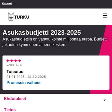
Suomi
Valitse kieli
Välj språk
Asukasbudjetti 2023-2025
Asukasbudjettiin on varattu kolme miljoonaa euroa. Budjetti
jakautuu kymmenen alueen kesken.
VAIHE 4 / 4
Toteutus
01.01.2025 - 31.12.2025
Prosessin vaiheet
Ehdotukset
Tietoa