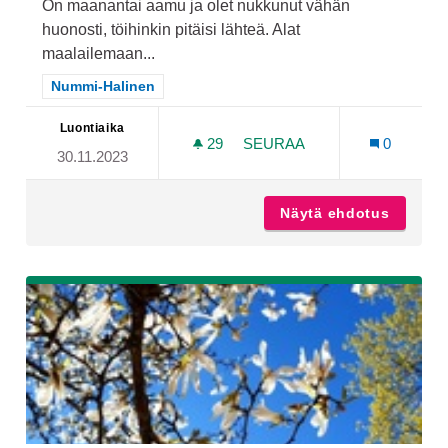
On maanantai aamu ja olet nukkunut vähän
huonosti, töihinkin pitäisi lähteä. Alat
maalailemaan...
Rajaa tulokset teeman mukaan: Nummi-Halinen
Nummi-Halinen
Luontiaika
29
29 SEURAAJAA
SEURAA
0
30.11.2023
YMPÄRIVUOTINEN UINTI- 
Näytä ehdotus
Ympäriv