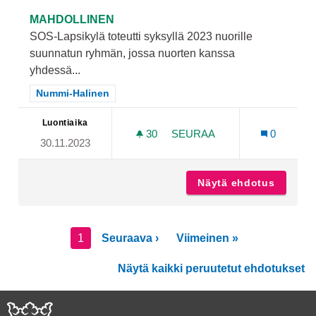
MAHDOLLINEN
SOS-Lapsikylä toteutti syksyllä 2023 nuorille
suunnatun ryhmän, jossa nuorten kanssa
yhdessä...
Rajaa tulokset teeman mukaan: Nummi-Halinen
Nummi-Halinen
Luontiaika
30
30 SEURAAJAA
SEURAA
0
30.11.2023
VANHEMMAN JA LAPSEN YH
Näytä ehdotus
Vanhemm
1
Seuraava ›
Viimeinen »
Näytä kaikki peruutetut ehdotukset