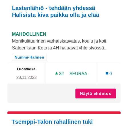
Lastenlähiö - tehdään yhdessä
Halisista kiva paikka olla ja elää
MAHDOLLINEN
Monikulttuurinen varhaiskasvatus, koulu ja koti,
Sateenkaari Koto ja 4H haluavat yhteistyössä...
Rajaa tulokset teeman mukaan: Nummi-Halinen
Nummi-Halinen
Luontiaika
32
32 SEURAAJAA
SEURAA
0
29.11.2023
LASTENLÄHIÖ - TEHDÄÄN Y
Näytä ehdotus
Lastenl
Tsemppi-Talon rahallinen tuki