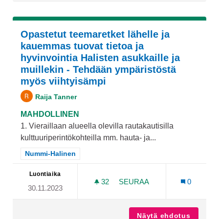
Opastetut teemaretket lähelle ja
kauemmas tuovat tietoa ja
hyvinvointia Halisten asukkaille ja
muillekin - Tehdään ympäristöstä
myös viihtyisämpi
Raija Tanner
MAHDOLLINEN
1. Vieraillaan alueella olevilla rautakautisilla
kulttuuriperintökohteilla mm. hauta- ja...
Rajaa tulokset teeman mukaan: Nummi-Halinen
Nummi-Halinen
Luontiaika
32
32 SEURAAJAA
SEURAA
0
30.11.2023
OPASTETUT TEEMARETKET 
Näytä ehdotus
Opastet