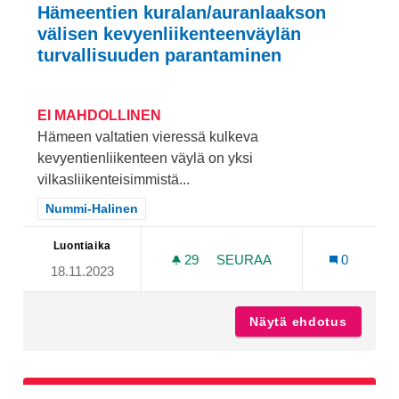
Hämeentien kuralan/auranlaakson
välisen kevyenliikenteenväylän
turvallisuuden parantaminen
EI MAHDOLLINEN
Hämeen valtatien vieressä kulkeva
kevyentienliikenteen väylä on yksi
vilkasliikenteisimmistä...
Rajaa tulokset teeman mukaan: Nummi-Halinen
Nummi-Halinen
Luontiaika
29
29 SEURAAJAA
SEURAA
0
18.11.2023
HÄMEENTIEN KURALAN/AU
Näytä ehdotus
Hämeent