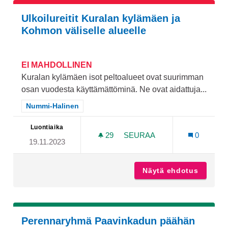
Ulkoilureitit Kuralan kylämäen ja
Kohmon väliselle alueelle
EI MAHDOLLINEN
Kuralan kylämäen isot peltoalueet ovat suurimman
osan vuodesta käyttämättöminä. Ne ovat aidattuja...
Rajaa tulokset teeman mukaan: Nummi-Halinen
Nummi-Halinen
Luontiaika
29
29 SEURAAJAA
SEURAA
0
19.11.2023
ULKOILUREITIT KURALAN 
Näytä ehdotus
Ulkoilu
Perennaryhmä Paavinkadun päähän