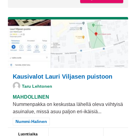
Kausivalot Lauri Viljasen puistoon
Taru Lehtonen
MAHDOLLINEN
Nummenpakka on keskustaa lähellä oleva viihtyisä
asuinalue, missä asuu paljon eri-ikäisiä...
Rajaa tulokset teeman mukaan: Nummi-Halinen
Nummi-Halinen
Luontiaika