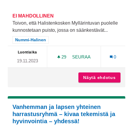
EI MAHDOLLINEN
Toivon, että Halistenkosken Myllärintuvan puolelle
kunnostetaan puisto, jossa on säänkestävät...
Rajaa tulokset teeman mukaan: Nummi-Halinen
Nummi-Halinen
Luontiaika
29
29 SEURAAJAA
SEURAA
0
19.11.2023
PUISTO HALISTENKOSKEL
Näytä ehdotus
Puisto 
Vanhemman ja lapsen yhteinen
harrastusryhmä – kivaa tekemistä ja
hyvinvointia – yhdessä!