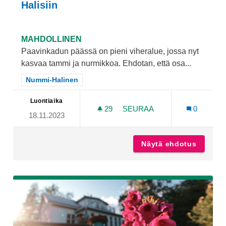
Halisiin
MAHDOLLINEN
Paavinkadun päässä on pieni viheralue, jossa nyt
kasvaa tammi ja nurmikkoa. Ehdotan, että osa...
Rajaa tulokset teeman mukaan: Nummi-Halinen
Nummi-Halinen
Luontiaika
29
29 SEURAAJAA
SEURAA
0
18.11.2023
PERENNARYHMÄ PAAVINKA
Näytä ehdotus
Perenna