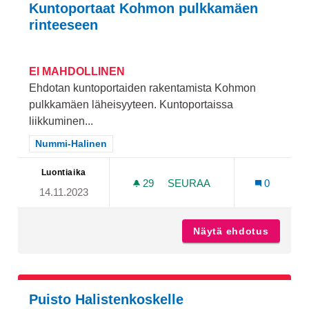
Kuntoportaat Kohmon pulkkamäen
rinteeseen
EI MAHDOLLINEN
Ehdotan kuntoportaiden rakentamista Kohmon
pulkkamäen läheisyyteen. Kuntoportaissa
liikkuminen...
Rajaa tulokset teeman mukaan: Nummi-Halinen
Nummi-Halinen
Luontiaika
29
29 SEURAAJAA
SEURAA
0
14.11.2023
KUNTOPORTAAT KOHMON 
Näytä ehdotus
Kuntop
Puisto Halistenkoskelle