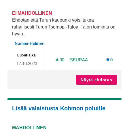
EI MAHDOLLINEN
Ehdotan että Turun kaupunki voisi tukea
rahallisesti Turun Tsemppi-Taloa. Talon toiminta on
hyvin...
Rajaa tulokset teeman mukaan: Nummi-Halinen
Nummi-Halinen
Luontiaika
30
30 SEURAAJAA
SEURAA
0
17.10.2023
TSEMPPI-TALON RAHALLIN
Näytä ehdotus
Tsemppi
Lisää valaistusta Kohmon poluille
MAHDOLLINEN