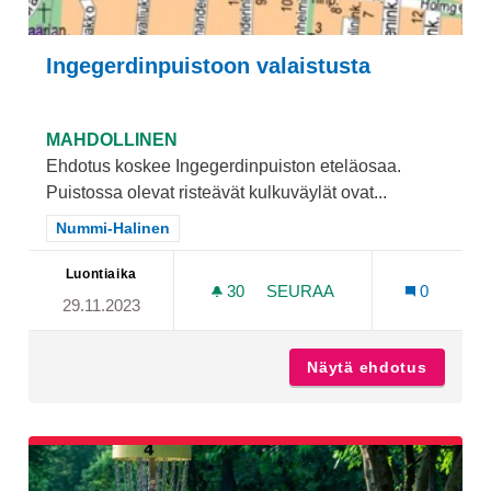
Ingegerdinpuistoon valaistusta
MAHDOLLINEN
Ehdotus koskee Ingegerdinpuiston eteläosaa.
Puistossa olevat risteävät kulkuväylät ovat...
Rajaa tulokset teeman mukaan: Nummi-Halinen
Nummi-Halinen
Luontiaika
30
30 SEURAAJAA
SEURAA
0
29.11.2023
INGEGERDINPUISTOON VA
Näytä ehdotus
Ingeger