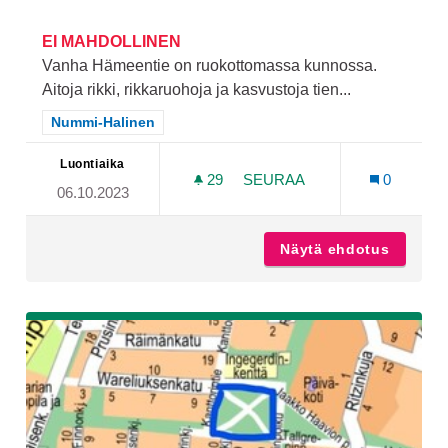
EI MAHDOLLINEN
Vanha Hämeentie on ruokottomassa kunnossa.
Aitoja rikki, rikkaruohoja ja kasvustoja tien...
Rajaa tulokset teeman mukaan: Nummi-Halinen
Nummi-Halinen
Luontiaika
29
29 SEURAAJAA
SEURAA
0
06.10.2023
VIIHTYISYYS VANHALLA H
Näytä ehdotus
Viihtyi