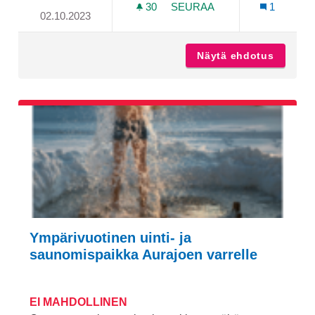
30
30 SEURAAJAA
SEURAA
1
02.10.2023
KAUSIVALOT LAURI VILJA
Näytä ehdotus
Kausiva
Ympärivuotinen uinti- ja
saunomispaikka Aurajoen varrelle
EI MAHDOLLINEN