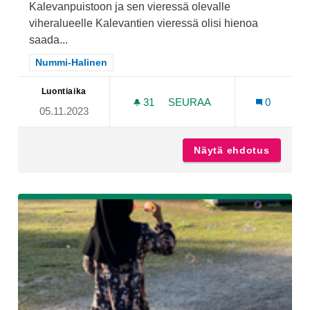
Kalevanpuistoon ja sen vieressä olevalle
viheralueelle Kalevantien vieressä olisi hienoa
saada...
Rajaa tulokset teeman mukaan: Nummi-Halinen
Nummi-Halinen
Luontiaika
31
31 SEURAAJAA
SEURAA
0
05.11.2023
LISÄÄ PUITA JA ISTUTUKS
Näytä ehdotus
Lisää p