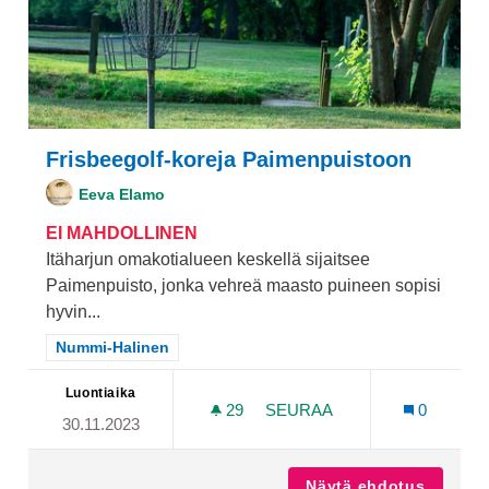
Frisbeegolf-koreja Paimenpuistoon
Eeva Elamo
EI MAHDOLLINEN
Itäharjun omakotialueen keskellä sijaitsee
Paimenpuisto, jonka vehreä maasto puineen sopisi
hyvin...
Rajaa tulokset teeman mukaan: Nummi-Halinen
Nummi-Halinen
Luontiaika
29
29 SEURAAJAA
SEURAA
0
30.11.2023
FRISBEEGOLF-KOREJA PA
Näytä ehdotus
Frisbee