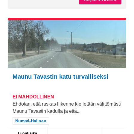
Maunu Tavastin katu turvalliseksi
EI MAHDOLLINEN
Ehdotan, että raskas liikenne kielletään välittömästi
Maunu Tavastin kadulla ja että...
Rajaa tulokset teeman mukaan: Nummi-Halinen
Nummi-Halinen
Luontiaika