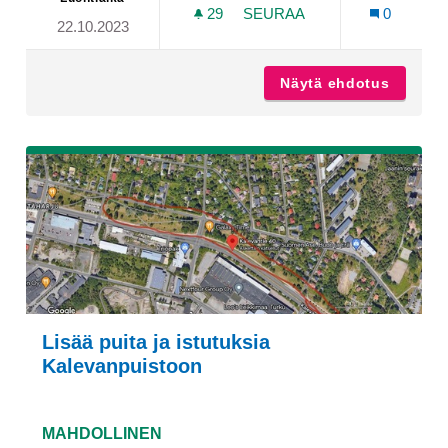
29
29 SEURAAJAA
SEURAA
0
22.10.2023
MAUNU TAVASTIN KATU TU
Näytä ehdotus
Maunu T
Lisää puita ja istutuksia
Kalevanpuistoon
MAHDOLLINEN