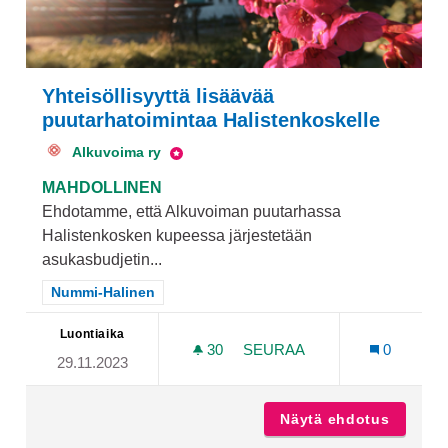
Yhteisöllisyyttä lisäävää
puutarhatoimintaa Halistenkoskelle
Alkuvoima ry
MAHDOLLINEN
Ehdotamme, että Alkuvoiman puutarhassa
Halistenkosken kupeessa järjestetään
asukasbudjetin...
Rajaa tulokset teeman mukaan: Nummi-Halinen
Nummi-Halinen
Luontiaika
30
30 SEURAAJAA
SEURAA
0
29.11.2023
YHTEISÖLLISYYTTÄ LISÄÄ
Näytä ehdotus
Yhteisö