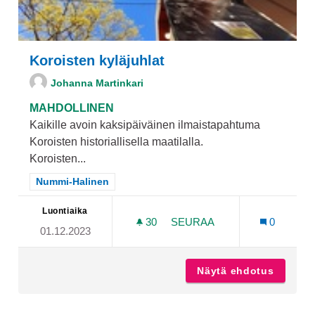
Koroisten kyläjuhlat
Johanna Martinkari
MAHDOLLINEN
Kaikille avoin kaksipäiväinen ilmaistapahtuma
Koroisten historiallisella maatilalla.
Koroisten...
Rajaa tulokset teeman mukaan: Nummi-Halinen
Nummi-Halinen
Luontiaika
30
30 SEURAAJAA
SEURAA
0
01.12.2023
KOROISTEN KYLÄJUHLAT
Näytä ehdotus
Koroist