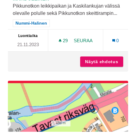
Pikkunotkon leikkipaikan ja Kaskilankujan välissä
olevalle polulle sekä Pikkunotkon skeittirampin...
Rajaa tulokset teeman mukaan: Nummi-Halinen
Nummi-Halinen
Luontiaika
29
29 SEURAAJAA
SEURAA
0
21.11.2023
LISÄÄ VALAISTUSTA KOHM
Näytä ehdotus
Lisää v