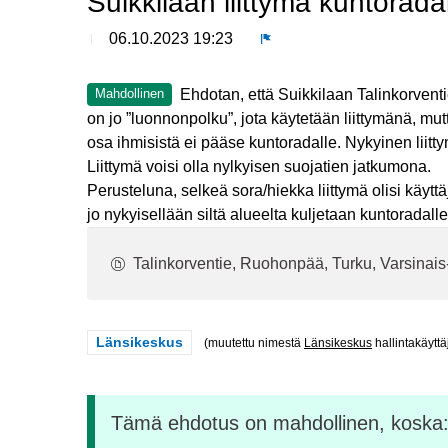
Suikkilaan liittymä kuntorada
06.10.2023 19:23
Ilmoita
Ehdotan, että Suikkilaan Talinkorventie
Mahdollinen
on jo ”luonnonpolku”, jota käytetään liittymänä, m
osa ihmisistä ei pääse kuntoradalle. Nykyinen liit
Liittymä voisi olla nylkyisen suojatien jatkumona.
Perusteluna, selkeä sora/hiekka liittymä olisi käyttäjil
jo nykyisellään siltä alueelta kuljetaan kuntoradalle
Talinkorventie, Ruohonpää, Turku, Varsina
Rajaa tulokset teeman mukaan: Länsikeskus
Länsikeskus
(muutettu nimestä
Länsikeskus
hallintakäyttä
Tämä ehdotus on mahdollinen, koska