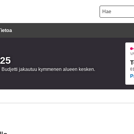
Hae
Tietoa
VA
025
T
a. Budjetti jakautuu kymmenen alueen kesken.
0
P