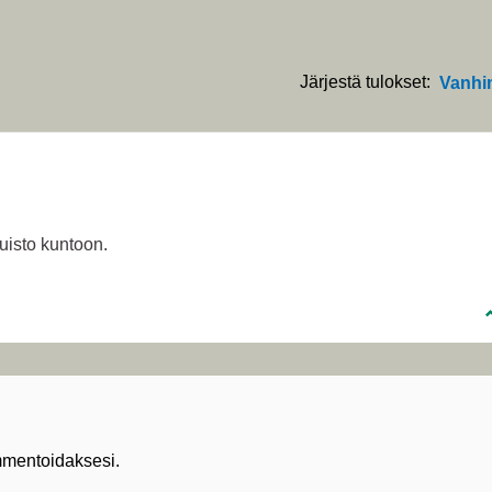
Järjestä tulokset:
Vanhi
puisto kuntoon.
mentoidaksesi.