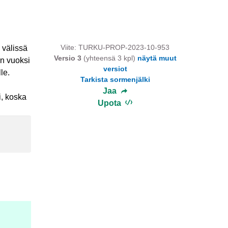
Viite: TURKU-PROP-2023-10-953
 välissä
Versio 3
(yhteensä 3 kpl)
näytä muut
un vuoksi
versiot
le.
Tarkista sormenjälki
Jaa
si, koska
Upota