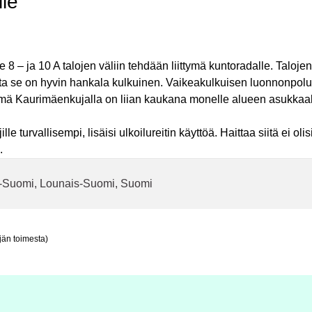
lle
 8 – ja 10 A talojen väliin tehdään liittymä kuntoradalle. Talojen
utta se on hyvin hankala kulkuinen. Vaikeakulkuisen luonnonpol
tymä Kaurimäenkujalla on liian kaukana monelle alueen asukkaal
le turvallisempi, lisäisi ulkoilureitin käyttöä. Haittaa siitä ei oli
.
is-Suomi, Lounais-Suomi, Suomi
jän toimesta)
: