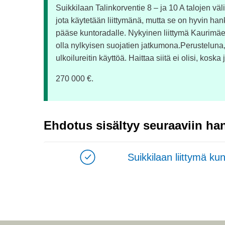
Suikkilaan Talinkorventie 8 – ja 10 A talojen väl
jota käytetään liittymänä, mutta se on hyvin ha
pääse kuntoradalle. Nykyinen liittymä Kaurimäen
olla nylkyisen suojatien jatkumona.Perusteluna, se
ulkoilureitin käyttöä. Haittaa siitä ei olisi, kosk
270 000 €.
Ehdotus sisältyy seuraaviin han
Suikkilaan liittymä ku