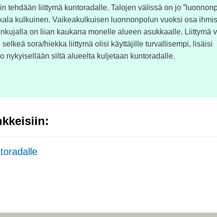
iin tehdään liittymä kuntoradalle. Talojen välissä on jo ”luonnon
nkala kulkuinen. Vaikeakulkuisen luonnonpolun vuoksi osa ihmis
kujalla on liian kaukana monelle alueen asukkaalle. Liittymä v
lkeä sora/hiekka liittymä olisi käyttäjille turvallisempi, lisäisi
a jo nykyisellään siltä alueelta kuljetaan kuntoradalle.
kkeisiin:
ntoradalle