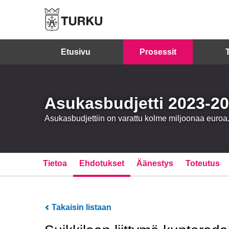
Etusivu
Prosessit
Asukasbudjetti 2023-2
Asukasbudjettiin on varattu kolme miljoonaa euro
Tietoa
Ehdotukset
Äänestys
Toteutus
Takaisin listaan