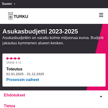
Suomi
Valitse kieli
Välj språk
Asukasbudjetti 2023-2025
Asukasbudjettiin on varattu kolme miljoonaa euroa. Budjetti
jakautuu kymmenen alueen kesken.
VAIHE 4 / 4
Toteutus
01.01.2025 - 31.12.2025
Prosessin vaiheet
Ehdotukset
Tietoa