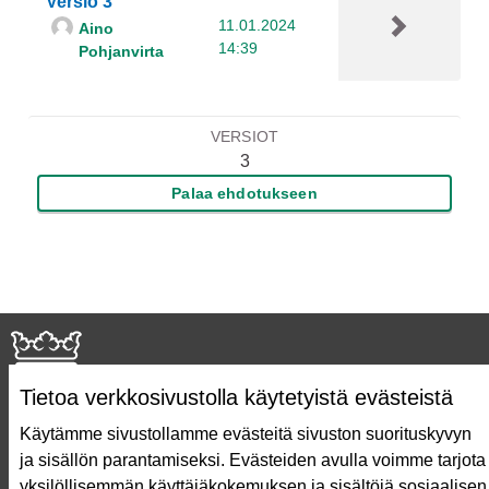
Versio 3
11.01.2024
Aino
14:39
Pohjanvirta
VERSIOT
3
Palaa ehdotukseen
Tietoa verkkosivustolla käytetyistä evästeistä
Käytämme sivustollamme evästeitä sivuston suorituskyvyn
ja sisällön parantamiseksi. Evästeiden avulla voimme tarjota
Näin äänestät Asukasbudjetissa
yksilöllisemmän käyttäjäkokemuksen ja sisältöjä sosiaalisen
Asukasbudjetin vaiheet