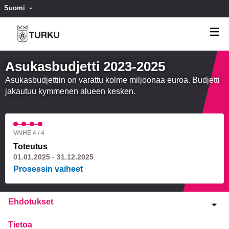
Suomi
Valitse kieli
Välj språk
Asukasbudjetti 2023-2025
Asukasbudjettiin on varattu kolme miljoonaa euroa. Budjetti
jakautuu kymmenen alueen kesken.
VAIHE 4 / 4
Toteutus
01.01.2025 - 31.12.2025
Prosessin vaiheet
Ehdotukset
Tietoa