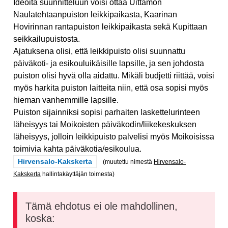
Ideoita suunnitteluun voisi ottaa Uittamon
Naulatehtaanpuiston leikkipaikasta, Kaarinan
Hovirinnan rantapuiston leikkipaikasta sekä Kupittaan
seikkailupuistosta.
Ajatuksena olisi, että leikkipuisto olisi suunnattu
päiväkoti- ja esikouluikäisille lapsille, ja sen johdosta
puiston olisi hyvä olla aidattu. Mikäli budjetti riittää, voisi
myös harkita puiston laitteita niin, että osa sopisi myös
hieman vanhemmille lapsille.
Puiston sijainniksi sopisi parhaiten laskettelurinteen
läheisyys tai Moikoisten päiväkodin/liikekeskuksen
läheisyys, jolloin leikkipuisto palvelisi myös Moikoisissa
toimivia kahta päiväkotia/esikoulua.
Rajaa tulokset teeman mukaan: Hirvensalo-Kakskerta
Hirvensalo-Kakskerta
(muutettu nimestä
Hirvensalo-
Kakskerta
hallintakäyttäjän toimesta)
Tämä ehdotus ei ole mahdollinen,
koska: