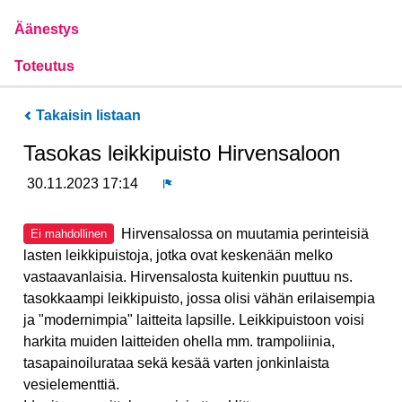
Äänestys
Toteutus
Takaisin listaan
Tasokas leikkipuisto Hirvensaloon
30.11.2023 17:14
Ilmoita
Hirvensalossa on muutamia perinteisiä
Ei mahdollinen
lasten leikkipuistoja, jotka ovat keskenään melko
vastaavanlaisia. Hirvensalosta kuitenkin puuttuu ns.
tasokkaampi leikkipuisto, jossa olisi vähän erilaisempia
ja "modernimpia" laitteita lapsille. Leikkipuistoon voisi
harkita muiden laitteiden ohella mm. trampoliinia,
tasapainoilurataa sekä kesää varten jonkinlaista
vesielementtiä.