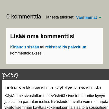
0 kommenttia
Järjestä tulokset:
Vanhimmat
Lisää oma kommenttisi
Kirjaudu sisään
tai
rekisteröidy palveluun
kommentoidaksesi.
Tietoa verkkosivustolla käytetyistä evästeistä
Käytämme sivustollamme evästeitä sivuston suorituskyvyn
ja sisällön parantamiseksi. Evästeiden avulla voimme tarjota
Näin äänestät Asukasbudjetissa
yksilöllisemmän käyttäjäkokemuksen ja sisältöjä sosiaalisen
Asukasbudjetin vaiheet