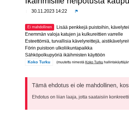
Ikäihmisille helpotusta kaup
30.11.2023 14:22
Ilmoita
Lisää penkkejä puistoihin, kävelytei
Ei mahdollinen
Enemmän valoja katujen ja kulkureittien varrelle
Esteettömiä, turvallisia kävelyreittejä, aistikävelyre
Förin puistoon ulkoliikuntapaikka
Sähköpolkupyöriä ikäihmisten käyttöön
Rajaa tulokset teeman mukaan: Koko Turku
Koko Turku
(muutettu nimestä
Koko Turku
hallintakäyttäjä
Tämä ehdotus ei ole mahdollinen, kos
Ehdotus on liian laaja, jotta saataisiin konkreett