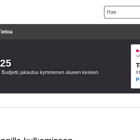
Hae
Tietoa
VA
025
T
a. Budjetti jakautuu kymmenen alueen kesken.
0
P