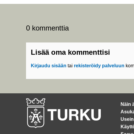
0 kommenttia
Lisää oma kommenttisi
Kirjaudu sisään
tai
rekisteröidy palveluun
kom
Näin 
Asuka
Usein
Käytt