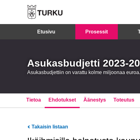
Etusivu
Prosessit
Asukasbudjetti 2023-2
Asukasbudjettiin on varattu kolme miljoonaa euro
Tietoa
Ehdotukset
Äänestys
Toteutus
Takaisin listaan