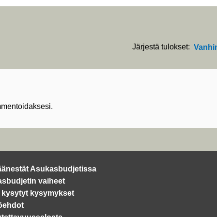
Järjestä tulokset:
Vanhi
mentoidaksesi.
äänestät Asukasbudjetissa
sbudjetin vaiheet
 kysytyt kysymykset
öehdot