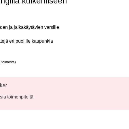
ungilla kulkemiseen
den ja jalkakäytävien varsille
ittejä eri puolille kaupunkia
n toimesta)
ka:
isia toimenpiteitä.