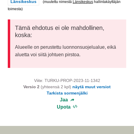
Rajaa tulokset teeman mukaan: Länsikeskus
Länsikeskus
(muutettu nimestä
Länsikeskus
hallintakäyttäjän
toimesta)
Tämä ehdotus ei ole mahdollinen,
koska:
Alueelle on perustettu luonnonsuojelualue, eikä
aluetta voi siitä johtuen pirstoa.
Viite: TURKU-PROP-2023-11-1342
Versio 2
(yhteensä 2 kpl)
näytä muut versiot
Tarkista sormenjälki
Jaa
Upota