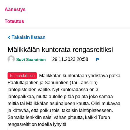
Äänestys
Toteutus
Takaisin listaan
Mälikkälän kuntorata rengasreitiksi
29.11.2023 20:58
Suvi Saarainen
Ilmoita
Mälikkälän kuntorataan yhdistävä pätkä
Ei mahdollinen
Paaluttajantien ja Sahurintien (Tai Länsi1:n)
lähtöpisteiden välille. Nyt kuntoradassa on 3
lähtöpaikkaa, mutta autolle pitää palata joko samaa
reittiä tai Mälikkälän asuinalueen kautta. Olisi mukavaa
ja kätevää, että polku toisi takaisin lähtöpisteeseen.
Samalla lenkkiin saisi vähän pituutta, kaikki Turun
rengasreitit on todella lyhyitä.