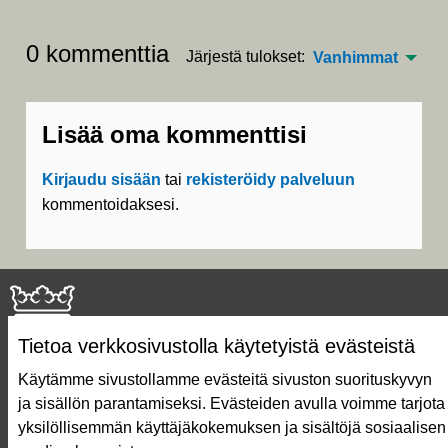
0 kommenttia
Järjestä tulokset:
Vanhimmat
Lisää oma kommenttisi
Kirjaudu sisään
tai
rekisteröidy palveluun
kommentoidaksesi.
Tietoa verkkosivustolla käytetyistä evästeistä
Käytämme sivustollamme evästeitä sivuston suorituskyvyn
ja sisällön parantamiseksi. Evästeiden avulla voimme tarjota
Näin äänestät Asukasbudjetissa
yksilöllisemmän käyttäjäkokemuksen ja sisältöjä sosiaalisen
Asukasbudjetin vaiheet