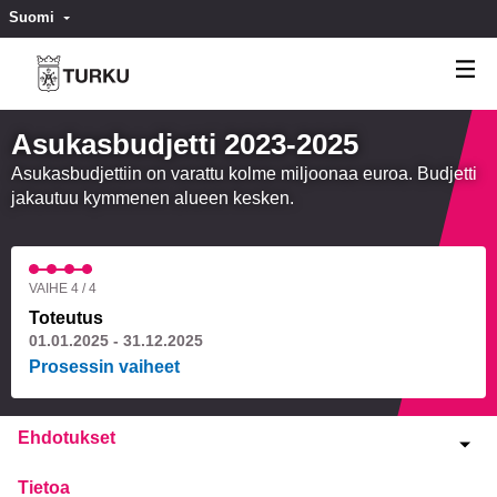
Suomi
Valitse kieli
Välj språk
Asukasbudjetti 2023-2025
Asukasbudjettiin on varattu kolme miljoonaa euroa. Budjetti
jakautuu kymmenen alueen kesken.
VAIHE 4 / 4
Toteutus
01.01.2025 - 31.12.2025
Prosessin vaiheet
Ehdotukset
Tietoa