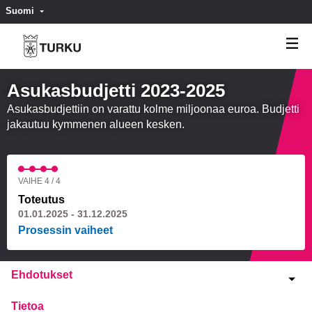
Suomi
Valitse kieli
Välj språk
Asukasbudjetti 2023-2025
Asukasbudjettiin on varattu kolme miljoonaa euroa. Budjetti
jakautuu kymmenen alueen kesken.
VAIHE 4 / 4
Toteutus
01.01.2025 - 31.12.2025
Prosessin vaiheet
Ehdotukset
Tietoa