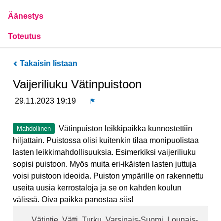
Äänestys
Toteutus
Takaisin listaan
Vaijeriliuku Vätinpuistoon
29.11.2023 19:19
Ilmoita
Vätinpuiston leikkipaikka kunnostettiin
Mahdollinen
hiljattain. Puistossa olisi kuitenkin tilaa monipuolistaa
lasten leikkimahdollisuuksia. Esimerkiksi vaijeriliuku
sopisi puistoon. Myös muita eri-ikäisten lasten juttuja
voisi puistoon ideoida. Puiston ympärille on rakennettu
useita uusia kerrostaloja ja se on kahden koulun
välissä. Oiva paikka panostaa siis!
Vätintie, Vätti, Turku, Varsinais-Suomi, Lounais-