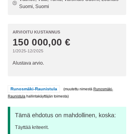
Suomi, Suomi
ARVIOITU KUSTANNUS
150 000,00 €
1/2025-12/2025
Alustava arvio.
Rajaa tulokset teeman mukaan: Runosmäki-Raunistula
Runosmäki-Raunistula
(muutettu nimestä
Runosmäki-
Raunistula
hallintakäyttäjän toimesta)
Tämä ehdotus on mahdollinen, koska:
Täyttää kriteerit.