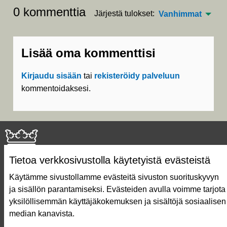
0 kommenttia
Järjestä tulokset:
Vanhimmat
Lisää oma kommenttisi
Kirjaudu sisään
tai
rekisteröidy palveluun
kommentoidaksesi.
Tietoa verkkosivustolla käytetyistä evästeistä
Käytämme sivustollamme evästeitä sivuston suorituskyvyn
ja sisällön parantamiseksi. Evästeiden avulla voimme tarjota
Näin äänestät Asukasbudjetissa
yksilöllisemmän käyttäjäkokemuksen ja sisältöjä sosiaalisen
Asukasbudjetin vaiheet
median kanavista.
Usein kysytyt kysymykset