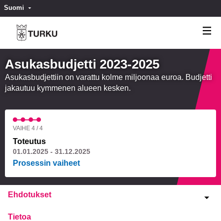
Suomi
Valitse kieli
Välj språk
Asukasbudjetti 2023-2025
Asukasbudjettiin on varattu kolme miljoonaa euroa. Budjetti
jakautuu kymmenen alueen kesken.
VAIHE 4 / 4
Toteutus
01.01.2025 - 31.12.2025
Prosessin vaiheet
Ehdotukset
Tietoa