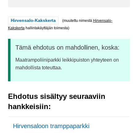
Rajaa tulokset teeman mukaan: Hirvensalo-Kakskerta
Hirvensalo-Kakskerta
(muutettu nimestä
Hirvensalo-
Kakskerta
hallintakäyttäjän toimesta)
Tämä ehdotus on mahdollinen, koska:
Maatrampoliiniparkki leikkipuiston yhteyteen on
mahdollista toteuttaa.
Ehdotus sisältyy seuraaviin
hankkeisiin:
Hirvensaloon tramppaparkki