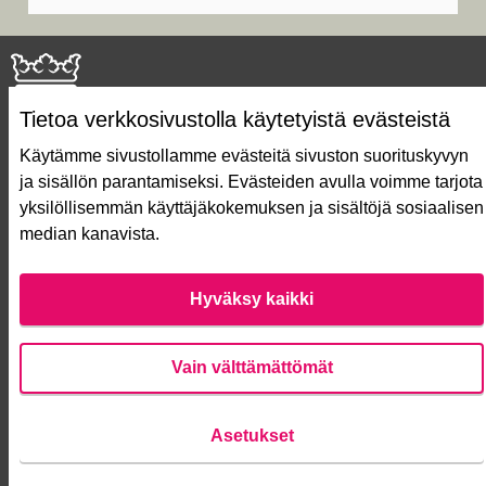
Tietoa verkkosivustolla käytetyistä evästeistä
Käytämme sivustollamme evästeitä sivuston suorituskyvyn
ja sisällön parantamiseksi. Evästeiden avulla voimme tarjota
Näin äänestät Asukasbudjetissa
yksilöllisemmän käyttäjäkokemuksen ja sisältöjä sosiaalisen
Asukasbudjetin vaiheet
median kanavista.
Usein kysytyt kysymykset
Käyttöehdot
Saavutettavuusseloste
Hyväksy kaikki
Lataa avoimet datatiedostot
Evästeasetukset
Vain välttämättömät
Verkkosivusto luotu
vapaan ohjelmiston
Asetukset
(Ulko
avulla.
Anna palautetta