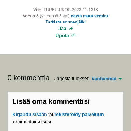
Viite: TURKU-PROP-2023-11-1313
Versio 3
(yhteensä 3 kpl)
näytä muut versiot
Tarkista sormenjälki
Jaa
Upota
0 kommenttia
Järjestä tulokset:
Vanhimmat
Lisää oma kommenttisi
Kirjaudu sisään
tai
rekisteröidy palveluun
kommentoidaksesi.