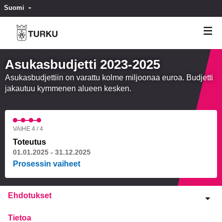
Suomi
Valitse kieli
Välj språk
Asukasbudjetti 2023-2025
Asukasbudjettiin on varattu kolme miljoonaa euroa. Budjetti
jakautuu kymmenen alueen kesken.
VAIHE 4 / 4
Toteutus
01.01.2025 - 31.12.2025
Prosessin vaiheet
Ehdotukset
Tietoa