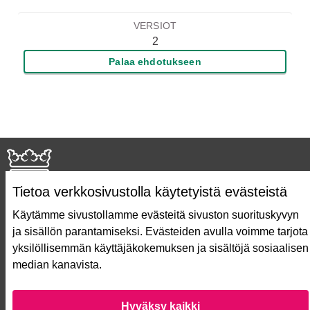
VERSIOT
2
Palaa ehdotukseen
Tietoa verkkosivustolla käytetyistä evästeistä
Käytämme sivustollamme evästeitä sivuston suorituskyvyn
ja sisällön parantamiseksi. Evästeiden avulla voimme tarjota
Näin äänestät Asukasbudjetissa
yksilöllisemmän käyttäjäkokemuksen ja sisältöjä sosiaalisen
Asukasbudjetin vaiheet
median kanavista.
Usein kysytyt kysymykset
Käyttöehdot
Saavutettavuusseloste
Hyväksy kaikki