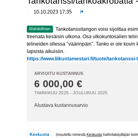
Tankotanssi/tankoakrobatia 
10.10.2023 17:35
Ilmoita
Tankotanssitangon voisi sijoittaa esi
Mahdollinen
treenata kesäisin ulkona. Osa ulkokuntosalien teline
telineiden ollessa "väärinpäin". Tanko ei ole kovin 
lapsista aikuisiin.
https://www.liikuntamestari.fi/tuote/tankotanss
ARVIOITU KUSTANNUS
6 000,00 €
TAMMIKUU 2025 - JOULUKUU 2025
Alustava kustannusarvio
Rajaa tulokset teeman mukaan: Keskusta
Keskusta
(muutettu nimestä
Keskusta
hallintakäyttäjän toi