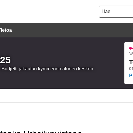
Hae
Tietoa
VA
025
T
a. Budjetti jakautuu kymmenen alueen kesken.
0
P