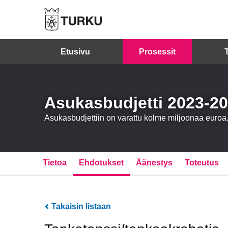
Etusivu
Prosessit
Asukasbudjetti 2023-2
Asukasbudjettiin on varattu kolme miljoonaa euro
Tietoa
Ehdotukset
Äänestys
Toteutus
Takaisin listaan