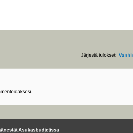
Järjestä tulokset:
Vanhi
mentoidaksesi.
äänestät Asukasbudjetissa