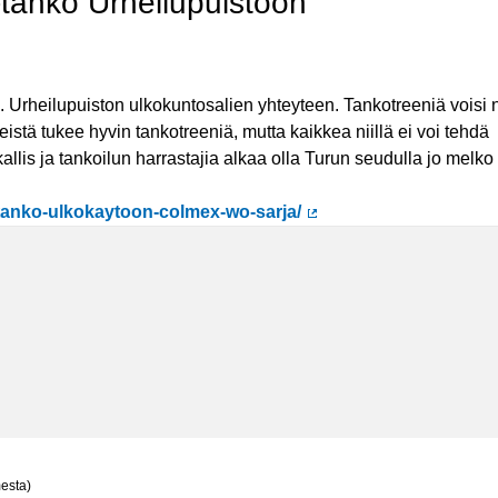
-tanko Urheilupuistoon
m. Urheilupuiston ulkokuntosalien yhteyteen. Tankotreeniä voisi 
istä tukee hyvin tankotreeniä, mutta kaikkea niillä ei voi tehdä
kallis ja tankoilun harrastajia alkaa olla Turun seudulla jo melko
i-tanko-ulkokaytoon-colmex-wo-sarja/
(Ulkoinen linkki)
mesta)