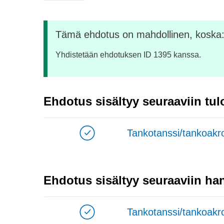
Tämä ehdotus on mahdollinen, koska
Yhdistetään ehdotuksen ID 1395 kanssa.
Ehdotus sisältyy seuraaviin tul
Tankotanssi/tankoakro
Ehdotus sisältyy seuraaviin han
Tankotanssi/tankoakro