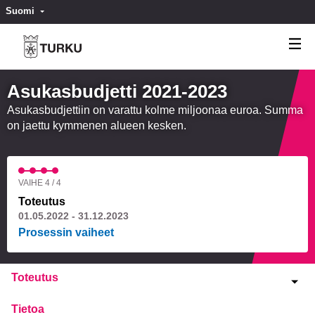
Suomi
Valitse kieli
Välj språk
Asukasbudjetti 2021-2023
Asukasbudjettiin on varattu kolme miljoonaa euroa. Summa
on jaettu kymmenen alueen kesken.
VAIHE 4 / 4
Toteutus
01.05.2022 - 31.12.2023
Prosessin vaiheet
Toteutus
Tietoa