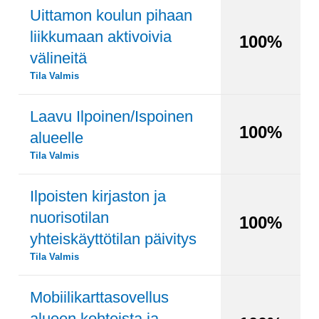
Uittamon koulun pihaan
liikkumaan aktivoivia
100%
välineitä
Tila
Valmis
Laavu Ilpoinen/Ispoinen
100%
alueelle
Tila
Valmis
Ilpoisten kirjaston ja
nuorisotilan
100%
yhteiskäyttötilan päivitys
Tila
Valmis
Mobiilikarttasovellus
alueen kohteista ja