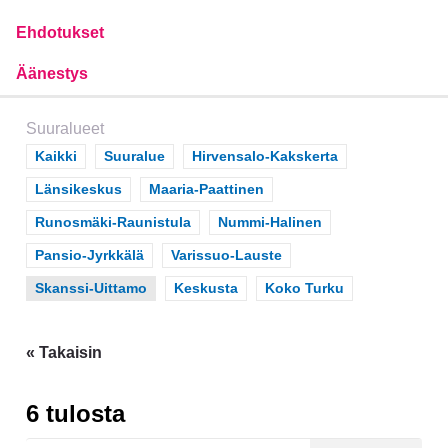
Ehdotukset
Äänestys
Suuralueet
Scope
Kaikki
Scope
Suuralue
Scope
Hirvensalo-Kakskerta
Scope
Länsikeskus
Scope
Maaria-Paattinen
Scope
Runosmäki-Raunistula
Scope
Nummi-Halinen
Scope
Pansio-Jyrkkälä
Scope
Varissuo-Lauste
Scope
Skanssi-Uittamo
Scope
Keskusta
Scope
Koko Turku
« Takaisin
6 tulosta