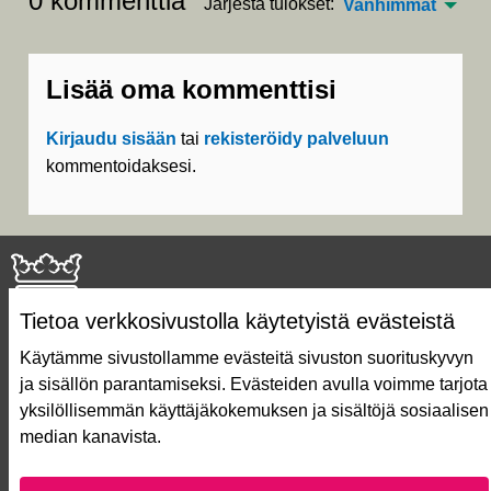
0 kommenttia
Järjestä tulokset:
Vanhimmat
Lisää oma kommenttisi
Kirjaudu sisään
tai
rekisteröidy palveluun
kommentoidaksesi.
Tietoa verkkosivustolla käytetyistä evästeistä
Käytämme sivustollamme evästeitä sivuston suorituskyvyn
ja sisällön parantamiseksi. Evästeiden avulla voimme tarjota
Näin äänestät Asukasbudjetissa
yksilöllisemmän käyttäjäkokemuksen ja sisältöjä sosiaalisen
Asukasbudjetin vaiheet
median kanavista.
Usein kysytyt kysymykset
Käyttöehdot