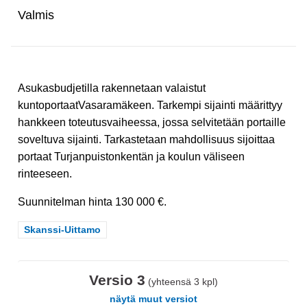
Valmis
Asukasbudjetilla rakennetaan valaistut
kuntoportaatVasaramäkeen. Tarkempi sijainti määrittyy
hankkeen toteutusvaiheessa, jossa selvitetään portaille
soveltuva sijainti. Tarkastetaan mahdollisuus sijoittaa
portaat Turjanpuistonkentän ja koulun väliseen
rinteeseen.
Suunnitelman hinta 130 000 €.
Rajaa tulokset teeman mukaan: Skanssi-Uittamo
Skanssi-Uittamo
Versio 3
(yhteensä 3 kpl)
näytä muut versiot