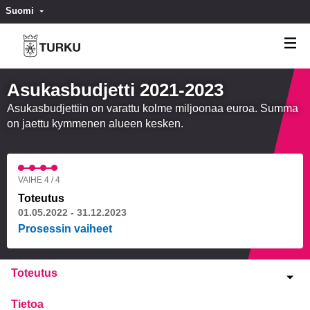
Suomi
Valitse kieli
Välj språk
Asukasbudjetti 2021-2023
Asukasbudjettiin on varattu kolme miljoonaa euroa. Summa
on jaettu kymmenen alueen kesken.
VAIHE 4 / 4
Toteutus
01.05.2022 - 31.12.2023
Prosessin vaiheet
Toteutus
Tietoa