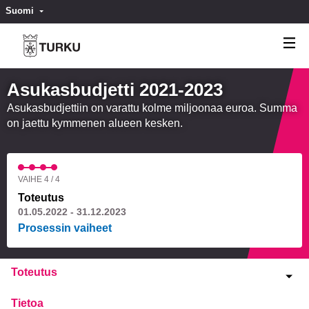
Suomi
Valitse kieli
Välj språk
Asukasbudjetti 2021-2023
Asukasbudjettiin on varattu kolme miljoonaa euroa. Summa
on jaettu kymmenen alueen kesken.
VAIHE 4 / 4
Toteutus
01.05.2022 - 31.12.2023
Prosessin vaiheet
Toteutus
Tietoa