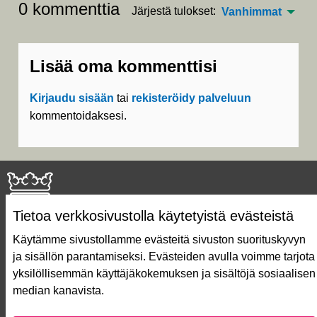
0 kommenttia
Järjestä tulokset:
Vanhimmat
Lisää oma kommenttisi
Kirjaudu sisään
tai
rekisteröidy palveluun
kommentoidaksesi.
Tietoa verkkosivustolla käytetyistä evästeistä
Käytämme sivustollamme evästeitä sivuston suorituskyvyn
ja sisällön parantamiseksi. Evästeiden avulla voimme tarjota
Näin äänestät Asukasbudjetissa
yksilöllisemmän käyttäjäkokemuksen ja sisältöjä sosiaalisen
Asukasbudjetin vaiheet
median kanavista.
Usein kysytyt kysymykset
Käyttöehdot