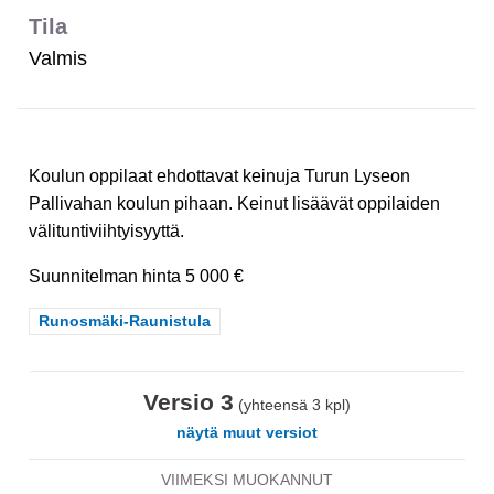
Tila
Valmis
Koulun oppilaat ehdottavat keinuja Turun Lyseon
Pallivahan koulun pihaan. Keinut lisäävät oppilaiden
välituntiviihtyisyyttä.
Suunnitelman hinta 5 000 €
Rajaa tulokset teeman mukaan: Runosmäki-Raunistula
Runosmäki-Raunistula
Versio 3
(yhteensä 3 kpl)
näytä muut versiot
VIIMEKSI MUOKANNUT