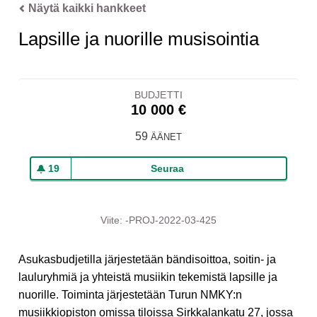
Näytä kaikki hankkeet
Lapsille ja nuorille musisointia
BUDJETTI
10 000 €
59
ÄÄNET
19
Seuraa
Lapsille ja nuorille musisoi
19 seuraajaa
Viite: -PROJ-2022-03-425
Asukasbudjetilla järjestetään bändisoittoa, soitin- ja
lauluryhmiä ja yhteistä musiikin tekemistä lapsille ja
nuorille. Toiminta järjestetään Turun NMKY:n
musiikkiopiston omissa tiloissa Sirkkalankatu 27, jossa