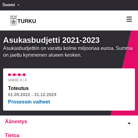
Suomi
Valitse kieli
Välj språk
Asukasbudjetti 2021-2023
Asukasbudjettiin on varattu kolme miljoonaa euroa. Summa
on jaettu kymmenen alueen kesken.
VAIHE 4 / 4
Toteutus
01.05.2022 - 31.12.2023
Prosessin vaiheet
Äänestys
Tietoa