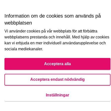
MÖJLIG
Information om de cookies som används på
Tenniskentän luota polun kunnostaminen
webbplatsen
leveämmäksi ja tiiviimmäksi kuntoradalle asti. On
todella...
Vi använder cookies på vår webbplats för att förbättra
webbplatsens prestanda och innehåll. Med hjälp av cookies
Skapad den
kan vi erbjuda en mer individuell användarupplevelse och
20
20 FÖLJARE
FÖLJ
0
12/10/2021
SUIKKILAN ALUE/KUNTORA
sociala mediekanaler.
Visa förslag
Suikkil
Acceptera alla
Acceptera endast nödvändig
Uimahalli Hirvensaloon tai eteläiseen
Turkuun
Inställningar
INTE MÖJLIG