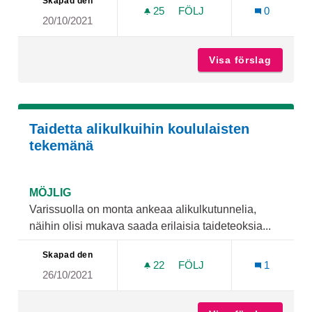
Skapad den
25
25 FÖLJARE
FÖLJ
0
20/10/2021
SKEITTI PARKI TURKUUN
Visa förslag
Skeitti
Taidetta alikulkuihin koululaisten
tekemänä
MÖJLIG
Varissuolla on monta ankeaa alikulkutunnelia,
näihin olisi mukava saada erilaisia taideteoksia...
Skapad den
22
22 FÖLJARE
FÖLJ
1
26/10/2021
TAIDETTA ALIKULKUIHIN 