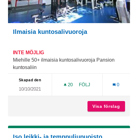
Ilmaisia kuntosalivuoroja
INTE MÖJLIG
Miehille 50+ ilmaisia kuntosalivuoroja Pansion
kuntosaliin
Skapad den
20
20 FÖLJARE
FÖLJ
0
10/10/2021
ILMAISIA KUNTOSALIVUO
Visa förslag
Ilmaisi
Iso leikki- ja temppuliupuoisto