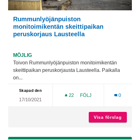
Rummunlyöjänpuiston
monitoimikentän skeittipaikan
peruskorjaus Lausteella
MÖJLIG
Toivon Rummunlyöjänpuiston monitoimikentän
skeittipaikan peruskorjausta Lausteella. Paikalla
on...
Skapad den
22
22 FÖLJARE
FÖLJ
0
17/10/2021
RUMMUNLYÖJÄNPUISTON M
Visa förslag
Rummunl