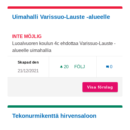
Uimahalli Varissuo-Lauste -alueelle
INTE MÖJLIG
Luoalvuoren koulun 4c ehdottaa Varissuo-Lauste -
alueelle uimahallia
Skapad den
20
20 FÖLJARE
FÖLJ
0
21/12/2021
UIMAHALLI VARISSUO-LAU
Visa förslag
Uimahal
Tekonurmikenttä hirvensaloon