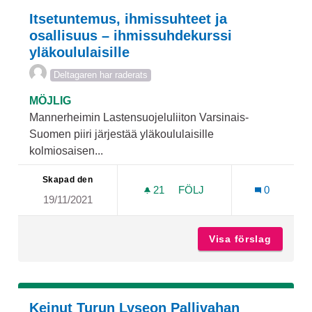
Itsetuntemus, ihmissuhteet ja
osallisuus – ihmissuhdekurssi
yläkoululaisille
Deltagaren har raderats
MÖJLIG
Mannerheimin Lastensuojeluliiton Varsinais-
Suomen piiri järjestää yläkoululaisille
kolmiosaisen...
Skapad den
21
21 FÖLJARE
FÖLJ
0
19/11/2021
ITSETUNTEMUS, IHMISSUH
Visa förslag
Itsetun
Keinut Turun Lyseon Pallivahan