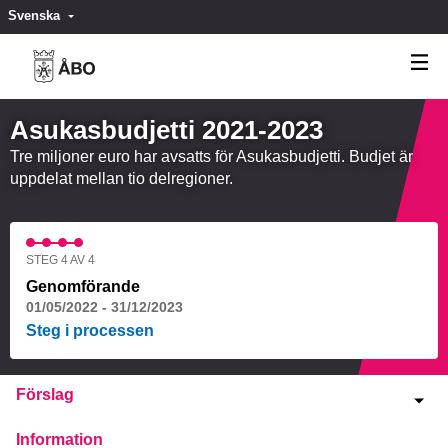
Svenska
Valitse kieli
Välj språk
Asukasbudjetti 2021-2023
Tre miljoner euro har avsatts för Asukasbudjetti. Budjet är
uppdelat mellan tio delregioner.
STEG 4 AV 4
Genomförande
01/05/2022 - 31/12/2023
Steg i processen
Förslag
Information