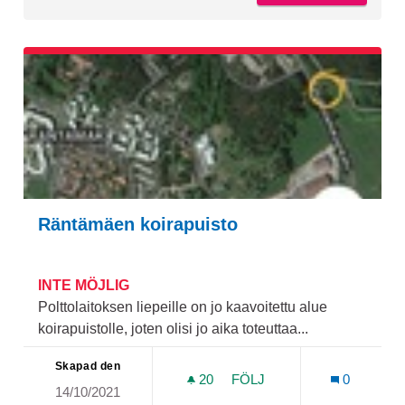
Räntämäen koirapuisto
INTE MÖJLIG
Polttolaitoksen liepeille on jo kaavoitettu alue
koirapuistolle, joten olisi jo aika toteuttaa...
Skapad den
20
20 FÖLJARE
FÖLJ
0
14/10/2021
RÄNTÄMÄEN KOIRAPUIST