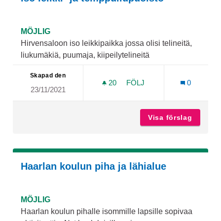
MÖJLIG
Hirvensaloon iso leikkipaikka jossa olisi telineitä,
liukumäkiä, puumaja, kiipeilytelineitä
Skapad den
20
20 FÖLJARE
FÖLJ
0
23/11/2021
ISO LEIKKI- JA TEMPPULI
Visa förslag
Iso lei
Haarlan koulun piha ja lähialue
MÖJLIG
Haarlan koulun pihalle isommille lapsille sopivaa