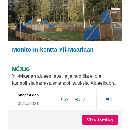
Monitoimikenttä Yli-Maariaan
MÖJLIG
Yli-Maarian alueen lapsilla ja nuorilla ei ole
kunnollisia harrastusmahdollisuuksia. Alueella on...
Skapad den
27
27 FÖLJARE
FÖLJ
1
01/10/2021
MONITOIMIKENTTÄ YLI-MA
Visa förslag
Monitoi