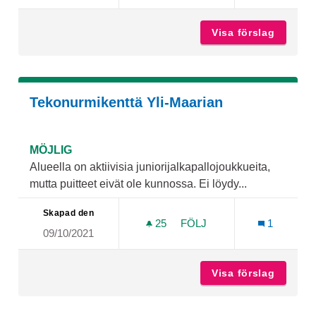
Visa förslag
Motocro
Tekonurmikenttä Yli-Maarian
MÖJLIG
Alueella on aktiivisia juniorijalkapallojoukkueita,
mutta puitteet eivät ole kunnossa. Ei löydy...
Skapad den
25
25 FÖLJARE
FÖLJ
1
09/10/2021
TEKONURMIKENTTÄ YLI-M
Visa förslag
Tekonur