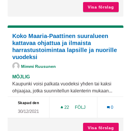
Visa förslag
Keskust
Koko Maaria-Paattinen suuralueen
kattavaa ohjattua ja ilmaista
harrastustoimintaa lapsille ja nuorille
vuodeksi
Mimmi Ruusunen
MÖJLIG
Kaupunki voisi palkata vuodeksi yhden tai kaksi
ohjaajaa, jotka suunnitellun kalenterin mukaan...
Skapad den
22
22 FÖLJARE
FÖLJ
0
30/12/2021
KOKO MAARIA-PAATTINEN 
Visa förslag
Koko Ma