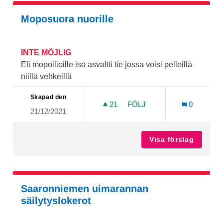
Moposuora nuorille
INTE MÖJLIG
Eli mopoilioille iso asvaltti tie jossa voisi pelleillä
niillä vehkeillä
Skapad den
21
21 FÖLJARE
FÖLJ
0
21/12/2021
MOPOSUORA NUORILLE
Visa förslag
Moposuo
Saaronniemen uimarannan
säilytyslokerot