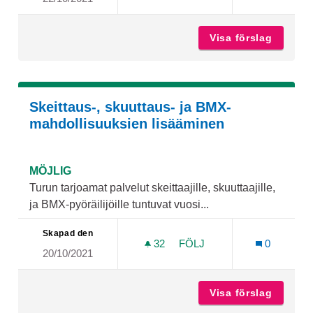
Visa förslag
Katos N
Skeittaus-, skuuttaus- ja BMX-
mahdollisuuksien lisääminen
MÖJLIG
Turun tarjoamat palvelut skeittaajille, skuuttaajille,
ja BMX-pyöräilijöille tuntuvat vuosi...
Skapad den
32
32 FÖLJARE
FÖLJ
0
20/10/2021
SKEITTAUS-, SKUUTTAUS-
Visa förslag
Skeitta