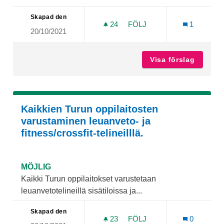
Skapad den
24
24 FÖLJARE
FÖLJ
1
20/10/2021
ULKOTREENITELINEET JA 
Visa förslag
Ulkotree
Kaikkien Turun oppilaitosten
varustaminen leuanveto- ja
fitness/crossfit-telineilllä.
MÖJLIG
Kaikki Turun oppilaitokset varustetaan
leuanvetotelineillä sisätiloissa ja...
Skapad den
23
23 FÖLJARE
FÖLJ
0