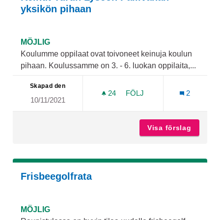
yksikön pihaan
MÖJLIG
Koulumme oppilaat ovat toivoneet keinuja koulun
pihaan. Koulussamme on 3. - 6. luokan oppilaita,...
Skapad den
24
24 FÖLJARE
FÖLJ
2
10/11/2021
KEINUT TURUN LYSEON PA
Visa förslag
Keinut 
Frisbeegolfrata
MÖJLIG