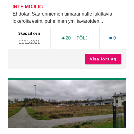
INTE MÖJLIG
Ehdotan Saaronniemen uimarannalle lukittavia
lokeroita esim. puhelimen ym. tavaroiden...
Skapad den
20
20 FÖLJARE
FÖLJ
0
13/11/2021
SAARONNIEMEN UIMARAN
Visa förslag
Saaronn