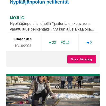
Nyplääjänpolun pelikenttä
MÖJLIG
Nyplääjänpolulla lähellä Ypsilonia on kaavassa
varattu alue pelikentäksi. Nyt kun alue alkaa olla...
Skapad den
22
22 FÖLJARE
FÖLJ
0
10/10/2021
NYPLÄÄJÄNPOLUN PELIKE
Visa förslag
Nyplääj