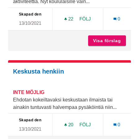
aktiviteettia. Nyt koululaisille vain...
Skapad den
22
22 FÖLJARE
FÖLJ
0
13/10/2021
HAARLAN KOULUN PIHA JA
Visa förslag
Haarlan
Keskusta henkiin
INTE MÖJLIG
Ehdotan kokeiltavaksi keskustaan ilmaista tai
ainakin tuntuvasti halvempaa pysäköintiä niin...
Skapad den
20
20 FÖLJARE
FÖLJ
0
13/10/2021
KESKUSTA HENKIIN