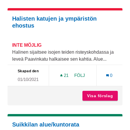
Halisten katujen ja ympäristön
ehostus
INTE MÖJLIG
Halinen sijaitsee isojen teiden risteyskohdassa ja
leveä Paavinkatu halkaisee sen kahtia. Alue...
Skapad den
21
21 FÖLJARE
FÖLJ
0
01/10/2021
HALISTEN KATUJEN JA Y
Visa förslag
Haliste
Suikkilan alue/kuntorata