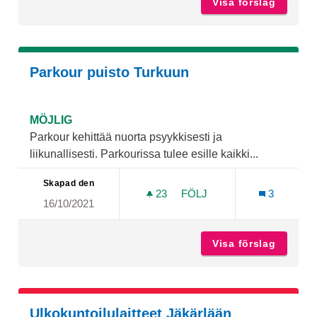
Visa förslag
Taidett
Parkour puisto Turkuun
MÖJLIG
Parkour kehittää nuorta psyykkisesti ja
liikunallisesti. Parkourissa tulee esille kaikki...
Skapad den
23
23 FÖLJARE
FÖLJ
3
16/10/2021
PARKOUR PUISTO TURKU
Visa förslag
Parkour
Ulkokuntoilulaitteet Jäkärlään