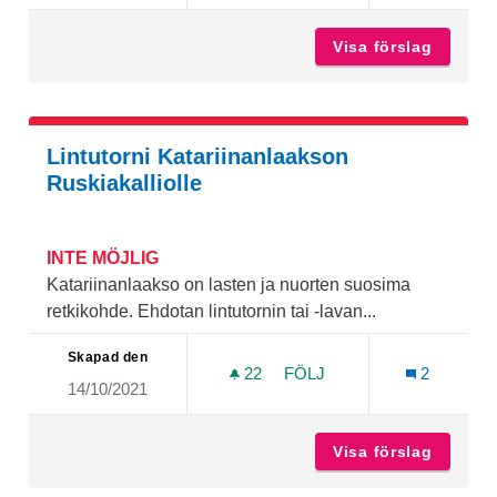
Visa förslag
Räntämä
Lintutorni Katariinanlaakson
Ruskiakalliolle
INTE MÖJLIG
Katariinanlaakso on lasten ja nuorten suosima
retkikohde. Ehdotan lintutornin tai -lavan...
Skapad den
22
22 FÖLJARE
FÖLJ
2
14/10/2021
LINTUTORNI KATARIINANL
Visa förslag
Lintuto