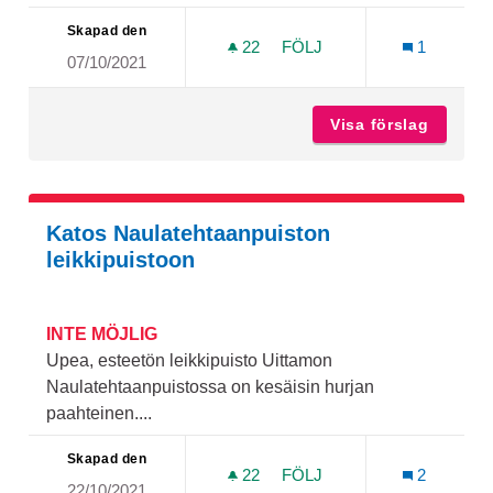
Skapad den
22
22 FÖLJARE
FÖLJ
1
07/10/2021
FRISBEEGOLFRATA PÄÄSI
Visa förslag
Frisbee
Katos Naulatehtaanpuiston
leikkipuistoon
INTE MÖJLIG
Upea, esteetön leikkipuisto Uittamon
Naulatehtaanpuistossa on kesäisin hurjan
paahteinen....
Skapad den
22
22 FÖLJARE
FÖLJ
2
22/10/2021
KATOS NAULATEHTAANPUI