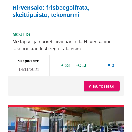
Hirvensalo: frisbeegolfrata,
skeittipuisto, tekonurmi
MÖJLIG
Me lapset ja nuoret toivotaan, että Hirvensaloon
rakennetaan frisbeegolfrata esim...
Skapad den
23
23 FÖLJARE
FÖLJ
0
14/11/2021
HIRVENSALO: FRISBEEGOL
Visa förslag
Hirvens