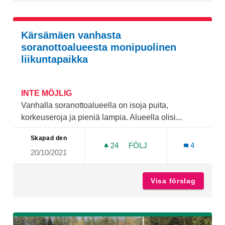
Kärsämäen vanhasta
soranottoalueesta monipuolinen
liikuntapaikka
INTE MÖJLIG
Vanhalla soranottoalueella on isoja puita,
korkeuseroja ja pieniä lampia. Alueella olisi...
Skapad den
24
24 FÖLJARE
FÖLJ
4
20/10/2021
KÄRSÄMÄEN VANHASTA SO
Visa förslag
Kärsämä