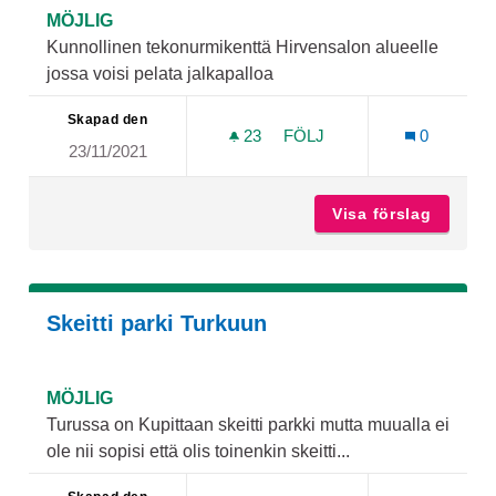
MÖJLIG
Kunnollinen tekonurmikenttä Hirvensalon alueelle
jossa voisi pelata jalkapalloa
Skapad den
23
23 FÖLJARE
FÖLJ
0
23/11/2021
TEKONURMIKENTTÄ HIRV
Visa förslag
Tekonur
Skeitti parki Turkuun
MÖJLIG
Turussa on Kupittaan skeitti parkki mutta muualla ei
ole nii sopisi että olis toinenkin skeitti...