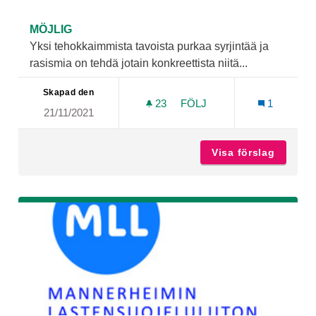
MÖJLIG
Yksi tehokkaimmista tavoista purkaa syrjintää ja
rasismia on tehdä jotain konkreettista niitä...
Skapad den
23
23 FÖLJARE
FÖLJ
1
21/11/2021
Visa förslag
VAVALAn