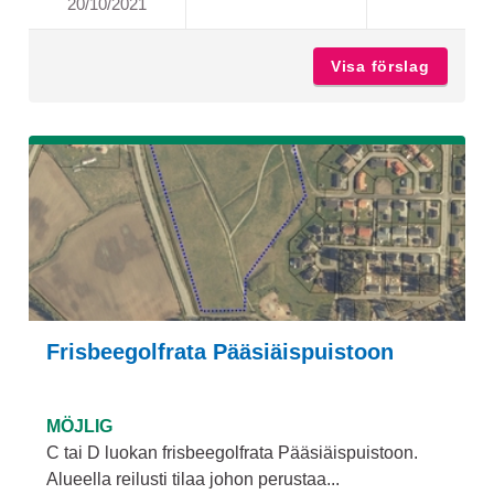
20/10/2021
KAIKKIEN TURUN OPPILAI
Visa förslag
Kaikkie
Frisbeegolfrata Pääsiäispuistoon
MÖJLIG
C tai D luokan frisbeegolfrata Pääsiäispuistoon.
Alueella reilusti tilaa johon perustaa...