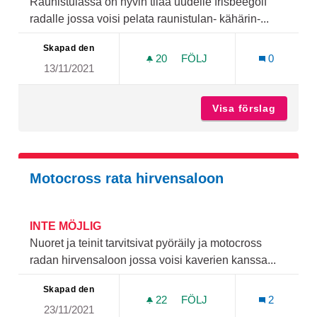
Raunistulassa on hyvin tilaa uudelle frisbeegolf
radalle jossa voisi pelata raunistulan- kähärin-...
Skapad den
20
20 FÖLJARE
FÖLJ
0
13/11/2021
FRISBEEGOLFRATA
Visa förslag
Frisbee
Motocross rata hirvensaloon
INTE MÖJLIG
Nuoret ja teinit tarvitsivat pyöräily ja motocross
radan hirvensaloon jossa voisi kaverien kanssa...
Skapad den
22
22 FÖLJARE
FÖLJ
2
23/11/2021
MOTOCROSS RATA HIRVE