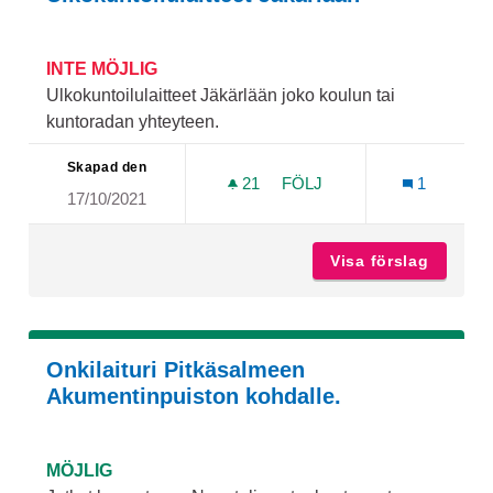
INTE MÖJLIG
Ulkokuntoilulaitteet Jäkärlään joko koulun tai
kuntoradan yhteyteen.
Skapad den
21
21 FÖLJARE
FÖLJ
1
17/10/2021
ULKOKUNTOILULAITTEET 
Visa förslag
Ulkokun
Onkilaituri Pitkäsalmeen
Akumentinpuiston kohdalle.
MÖJLIG