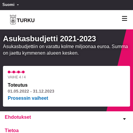
Suomi
Valitse kieli
Välj språk
Asukasbudjetti 2021-2023
Asukasbudjettiin on varattu kolme miljoonaa euroa. Summa
on jaettu kymmenen alueen kesken.
VAIHE 4 / 4
Toteutus
01.05.2022 - 31.12.2023
Prosessin vaiheet
Ehdotukset
Tietoa