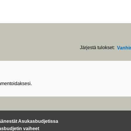
Järjestä tulokset:
Vanhi
mentoidaksesi.
äänestät Asukasbudjetissa
sbudjetin vaiheet