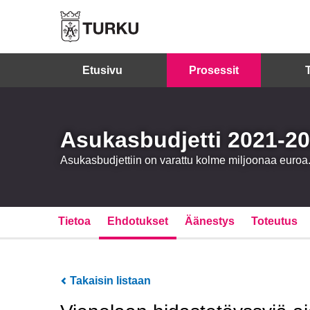
Etusivu
Prosessit
Asukasbudjetti 2021-2
Asukasbudjettiin on varattu kolme miljoonaa eur
Tietoa
Ehdotukset
Äänestys
Toteutus
Takaisin listaan