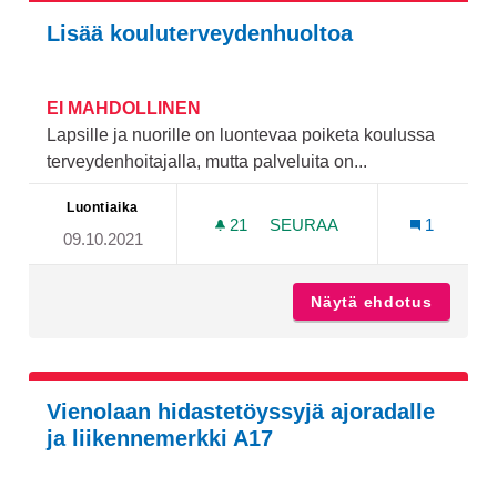
Lisää kouluterveydenhuoltoa
EI MAHDOLLINEN
Lapsille ja nuorille on luontevaa poiketa koulussa
terveydenhoitajalla, mutta palveluita on...
Luontiaika
21
21 SEURAAJAA
SEURAA
1
09.10.2021
LISÄÄ KOULUTERVEYDEN
Näytä ehdotus
Lisää k
Vienolaan hidastetöyssyjä ajoradalle
ja liikennemerkki A17