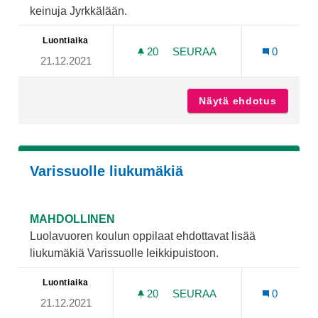
keinuja Jyrkkälään.
Luontiaika
20
20 SEURAAJAA
SEURAA
0
21.12.2021
JYRKKÄLÄÄN KEINUJA
Näytä ehdotus
Jyrkkäl
Varissuolle liukumäkiä
MAHDOLLINEN
Luolavuoren koulun oppilaat ehdottavat lisää
liukumäkiä Varissuolle leikkipuistoon.
Luontiaika
20
20 SEURAAJAA
SEURAA
0
21.12.2021
VARISSUOLLE LIUKUMÄKIÄ