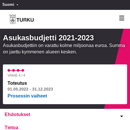
Suomi
Valitse kieli
Välj språk
Asukasbudjetti 2021-2023
Asukasbudjettiin on varattu kolme miljoonaa euroa. Summa
on jaettu kymmenen alueen kesken.
VAIHE 4 / 4
Toteutus
01.05.2022 - 31.12.2023
Prosessin vaiheet
Ehdotukset
Tietoa