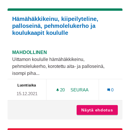
Hämähäkkikeinu, kiipeilyteline,
palloseinä, pehmolelukerho ja
koulukaapit koululle
MAHDOLLINEN
Uittamon koululle hämähäkkikeinu,
pehmolelukerho, korotettu aita- ja palloseinä,
isompi piha...
Luontiaika
20
20 SEURAAJAA
SEURAA
0
15.12.2021
HÄMÄHÄKKIKEINU, KIIPEI
Näytä ehdotus
Hämähäk