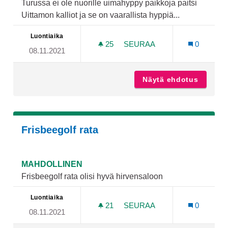
Turussa ei ole nuorille uimahyppy paikkoja paitsi
Uittamon kalliot ja se on vaarallista hyppiä...
Luontiaika
25
25 SEURAAJAA
SEURAA
0
08.11.2021
UIMAHYPPYTORNIT TURK
Näytä ehdotus
Uimahyp
Frisbeegolf rata
MAHDOLLINEN
Frisbeegolf rata olisi hyvä hirvensaloon
Luontiaika
21
21 SEURAAJAA
SEURAA
0
08.11.2021
FRISBEEGOLF RATA