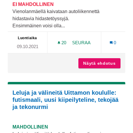
EI MAHDOLLINEN
Vienolanmäellä kaivataan autoliikennettä
hidastavia hidastetöyssyjä.
Ensimmäinen voisi olla...
Luontiaika
20
20 SEURAAJAA
SEURAA
0
09.10.2021
VIENOLAAN HIDASTETÖYSS
Näytä ehdotus
Vienola
Leluja ja välineitä Uittamon koululle:
futismaali, uusi kiipeilyteline, tekojää
ja tekonurmi
MAHDOLLINEN