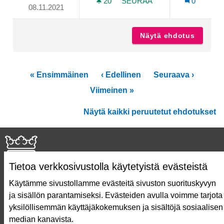
20
20 SEURAAJAA
SEURAA
0
08.11.2021
!VIMMAN PRÄKÄÄMÖN RETKI
Näytä ehdotus
!Vimman
« Ensimmäinen
‹ Edellinen
Seuraava ›
Viimeinen »
Näytä kaikki peruutetut ehdotukset
Tietoa verkkosivustolla käytetyistä evästeistä
Käytämme sivustollamme evästeitä sivuston suorituskyvyn
ja sisällön parantamiseksi. Evästeiden avulla voimme tarjota
Näin äänestät Asukasbudjetissa
yksilöllisemmän käyttäjäkokemuksen ja sisältöjä sosiaalisen
Asukasbudjetin vaiheet
median kanavista.
Usein kysytyt kysymykset