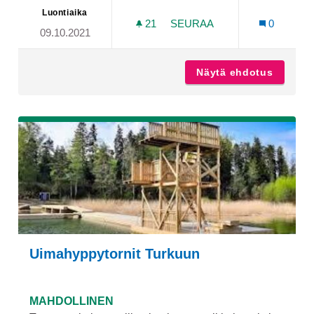
Luontiaika
21
21 SEURAAJAA
SEURAA
0
09.10.2021
JUNIORIT KESKUSTA
Näytä ehdotus
Juniori
Uimahyppytornit Turkuun
MAHDOLLINEN