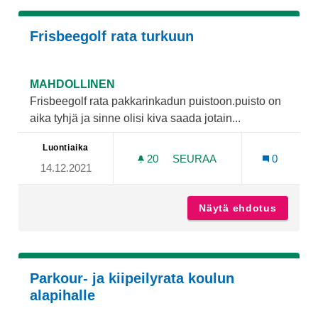
Frisbeegolf rata turkuun
MAHDOLLINEN
Frisbeegolf rata pakkarinkadun puistoon.puisto on
aika tyhjä ja sinne olisi kiva saada jotain...
Luontiaika
20
20 SEURAAJAA
SEURAA
0
14.12.2021
FRISBEEGOLF RATA TURK
Näytä ehdotus
Frisbee
Parkour- ja kiipeilyrata koulun
alapihalle