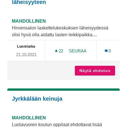
läheisyyteen
MAHDOLLINEN
Hirvensalon laskettelukeskuksen läheisyydessä
olisi hyvä olla aidattu lasten leikkipaikka....
Luontiaika
22
22 SEURAAJAA
SEURAA
0
21.10.2021
LASTEN AIDATTU LEIKKIP
Näytä ehdotus
Lasten 
Jyrkkälään keinuja
MAHDOLLINEN
Luolavuoren koulun oppilaat ehdottavat lisää