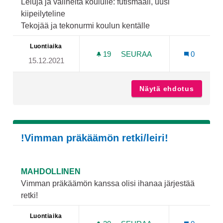
Leluja ja välineitä koululle: futismaali, uusi
kiipeilyteline
Tekojää ja tekonurmi koulun kentälle
Luontiaika
19
19 SEURAAJAA
SEURAA
0
15.12.2021
LELUJA JA VÄLINEITÄ UIT
Näytä ehdotus
Leluja j
!Vimman präkäämön retki/leiri!
MAHDOLLINEN
Vimman präkäämön kanssa olisi ihanaa järjestää
retki!
Luontiaika