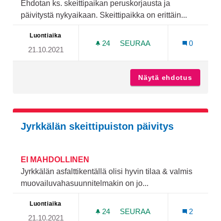
Ehdotan ks. skeittipaikan peruskorjausta ja
päivitystä nykyaikaan. Skeittipaikka on erittäin...
Luontiaika
24
24 SEURAAJAA
SEURAA
0
21.10.2021
ISKOISTEN URHEILUKENT
Näytä ehdotus
Iskoist
Jyrkkälän skeittipuiston päivitys
EI MAHDOLLINEN
Jyrkkälän asfalttikentällä olisi hyvin tilaa & valmis
muovailuvahasuunnitelmakin on jo...
Luontiaika
24
24 SEURAAJAA
SEURAA
2
21.10.2021
JYRKKÄLÄN SKEITTIPUIST