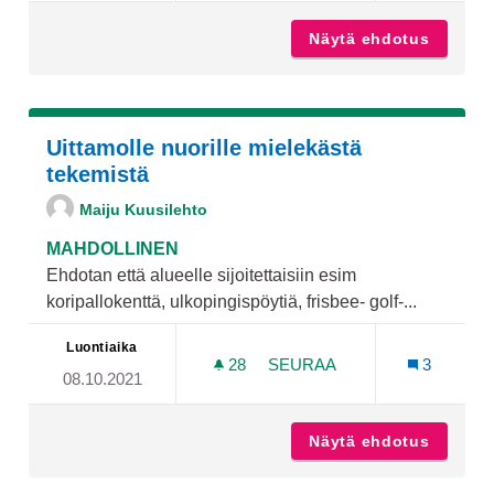
Näytä ehdotus
Varissu
Uittamolle nuorille mielekästä
tekemistä
Maiju Kuusilehto
MAHDOLLINEN
Ehdotan että alueelle sijoitettaisiin esim
koripallokenttä, ulkopingispöytiä, frisbee- golf-...
Luontiaika
28
28 SEURAAJAA
SEURAA
3
08.10.2021
UITTAMOLLE NUORILLE MI
Näytä ehdotus
Uittamo