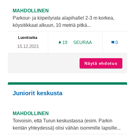
MAHDOLLINEN
Parkour- ja kiipeilyrata alapihalle! 2-3 m korkea,
köysitikkaat alkuun, 10 metriä pitkä...
Luontiaika
19
19 SEURAAJAA
SEURAA
0
15.12.2021
PARKOUR- JA KIIPEILYRAT
Näytä ehdotus
Parkour-
Juniorit keskusta
MAHDOLLINEN
Toivoisin, että Turun keskustassa (esim. Parkin
kentän yhteydessä) olisi vähän isommille lapsille...