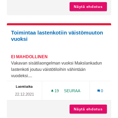
Näytä ehdotus
Frisbee
Toimintaa lastenkotiin väistömuuton
vuoksi
EI MAHDOLLINEN
Vakavan sisätilaongelman vuoksi Makslankadun
lastenkoti joutuu väistötiloihin vähintään
vuodeksi....
Luontiaika
19
19 SEURAAJAA
SEURAA
0
22.12.2021
TOIMINTAA LASTENKOTII
Näytä ehdotus
Toimint