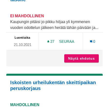
EI MAHDOLLINEN
Kaupungin pitäisi jo pikku hiljaa yli kymmenen
vuoden odottelun jälkeen herätä tähän päivään ja...
Luontiaika
27
27 SEURAAJAA
SEURAA
0
21.10.2021
TURUN "PÄÄSKEITTIPARKI
Näytä ehdotus
Turun "
Iskoisten urheilukentän skeittipaikan
peruskorjaus
MAHDOLLINEN