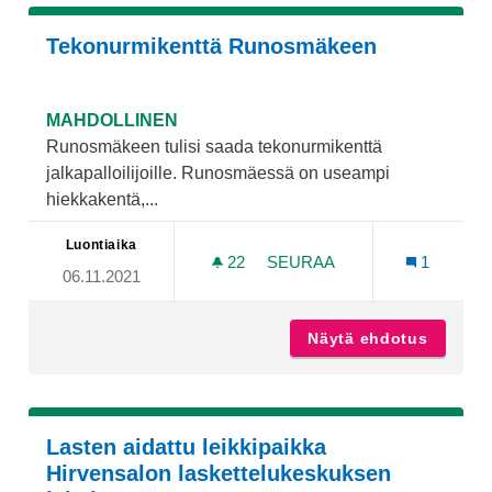
Tekonurmikenttä Runosmäkeen
MAHDOLLINEN
Runosmäkeen tulisi saada tekonurmikenttä
jalkapalloilijoille. Runosmäessä on useampi
hiekkakentä,...
Luontiaika
22
22 SEURAAJAA
SEURAA
1
06.11.2021
TEKONURMIKENTTÄ RUN
Näytä ehdotus
Tekonu
Lasten aidattu leikkipaikka
Hirvensalon laskettelukeskuksen