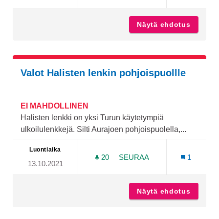
Näytä ehdotus
Jyrkkäl
Valot Halisten lenkin pohjoispuollle
EI MAHDOLLINEN
Halisten lenkki on yksi Turun käytetympiä
ulkoilulenkkejä. Silti Aurajoen pohjoispuolella,...
Luontiaika
20
20 SEURAAJAA
SEURAA
1
13.10.2021
VALOT HALISTEN LENKIN 
Näytä ehdotus
Valot H