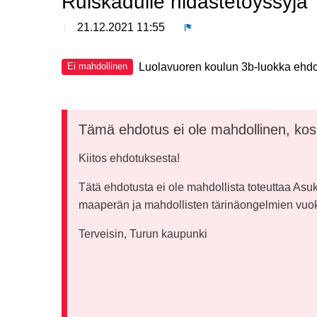
Ruiskadulle hidastetöyssyjä
21.12.2021 11:55
Ilmoita
Luolavuoren koulun 3b-luokka ehdot
Ei mahdollinen
Tämä ehdotus ei ole mahdollinen, kos
Kiitos ehdotuksesta!
Tätä ehdotusta ei ole mahdollista toteuttaa Asuk
maaperän ja mahdollisten tärinäongelmien vuok
Terveisin, Turun kaupunki