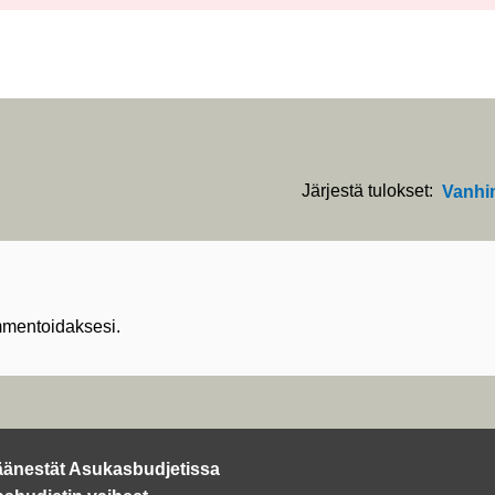
Järjestä tulokset:
Vanhi
mentoidaksesi.
äänestät Asukasbudjetissa