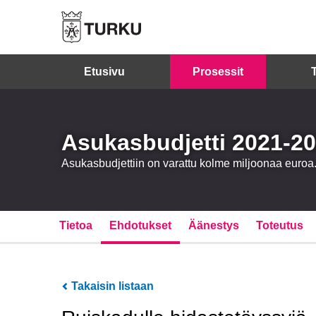
Etusivu
Prosessit
Asukasbudjetti 2021-2
Asukasbudjettiin on varattu kolme miljoonaa eur
Tietoa
Ehdotukset
Äänestys
Toteutus
Takaisin listaan