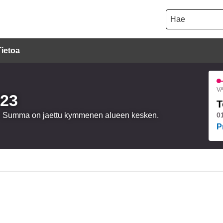
Hae
Tietoa
VA
023
T
oa. Summa on jaettu kymmenen alueen kesken.
0
P