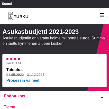
Suomi
Valitse kieli
Välj språk
Asukasbudjetti 2021-2023
Asukasbudjettiin on varattu kolme miljoonaa euroa. Summa
on jaettu kymmenen alueen kesken.
VAIHE 4 / 4
Toteutus
01.05.2022 - 31.12.2023
Prosessin vaiheet
Ehdotukset
Tietoa