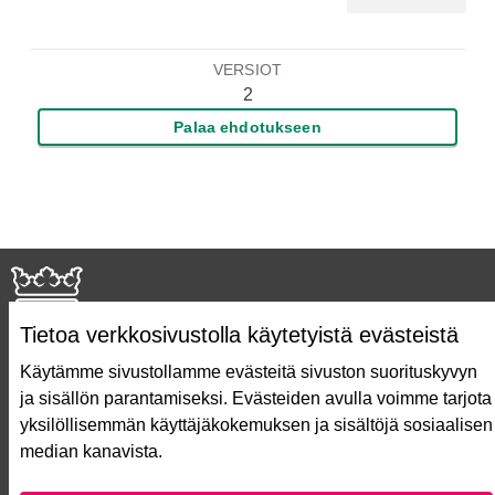
VERSIOT
2
Palaa ehdotukseen
Tietoa verkkosivustolla käytetyistä evästeistä
Käytämme sivustollamme evästeitä sivuston suorituskyvyn
ja sisällön parantamiseksi. Evästeiden avulla voimme tarjota
Näin äänestät Asukasbudjetissa
yksilöllisemmän käyttäjäkokemuksen ja sisältöjä sosiaalisen
Asukasbudjetin vaiheet
median kanavista.
Usein kysytyt kysymykset
Käyttöehdot