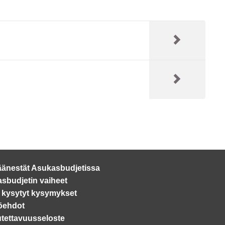
äänestät Asukasbudjetissa
sbudjetin vaiheet
 kysytyt kysymykset
öehdot
tettavuusseloste