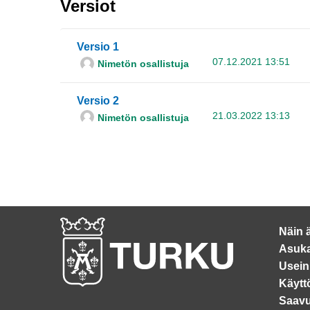
Versiot
Versio 1
07.12.2021 13:51
Nimetön osallistuja
Versio 2
21.03.2022 13:13
Nimetön osallistuja
Näin 
Asuka
Usein
Käytt
Saavu