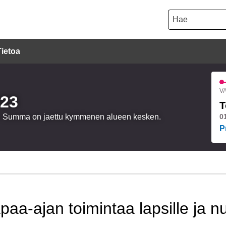
Hae
Tietoa
VA
023
T
oa. Summa on jaettu kymmenen alueen kesken.
0
P
a-ajan toimintaa lapsille ja nuo