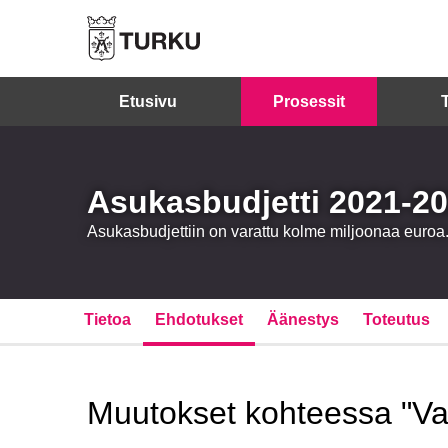
Etusivu
Prosessit
Asukasbudjetti 2021-2
Asukasbudjettiin on varattu kolme miljoonaa eur
Tietoa
Ehdotukset
Äänestys
Toteutus
Muutokset kohteessa "Vapa