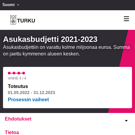
Suomi
Valitse kieli
Välj språk
Asukasbudjetti 2021-2023
Asukasbudjettiin on varattu kolme miljoonaa euroa. Summa
on jaettu kymmenen alueen kesken.
VAIHE 4 / 4
Toteutus
01.05.2022 - 31.12.2023
Prosessin vaiheet
Ehdotukset
Tietoa