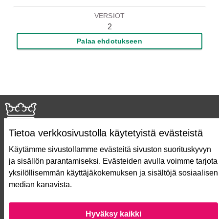
VERSIOT
2
Palaa ehdotukseen
Tietoa verkkosivustolla käytetyistä evästeistä
Käytämme sivustollamme evästeitä sivuston suorituskyvyn
ja sisällön parantamiseksi. Evästeiden avulla voimme tarjota
Näin äänestät Asukasbudjetissa
yksilöllisemmän käyttäjäkokemuksen ja sisältöjä sosiaalisen
Asukasbudjetin vaiheet
median kanavista.
Usein kysytyt kysymykset
Käyttöehdot
Saavutettavuusseloste
Hyväksy kaikki