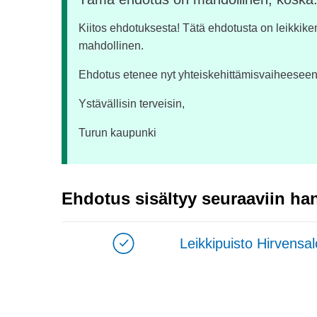
Kiitos ehdotuksesta! Tätä ehdotusta on leikkike
mahdollinen.
Ehdotus etenee nyt yhteiskehittämisvaiheeseen
Ystävällisin terveisin,
Turun kaupunki
Ehdotus sisältyy seuraaviin han
Leikkipuisto Hirvensa