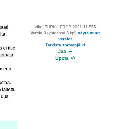
Viite: TURKU-PROP-2021-11-555
saati
Versio 3
(yhteensä 3 kpl)
näytä muut
ita
versiot
Tarkista sormenjälki
 ei itse
Jaa
ruopata
Upota
miseen
ostaa.
laitettu
 uusi