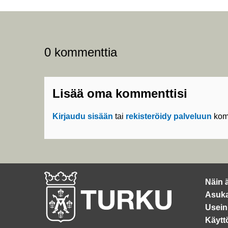
0 kommenttia
Lisää oma kommenttisi
Kirjaudu sisään
tai
rekisteröidy palveluun
kom
Näin 
Asuka
Usein
Käytt