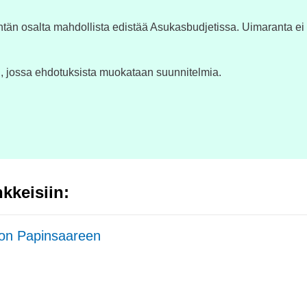
ntän osalta mahdollista edistää Asukasbudjetissa. Uimaranta ei
, jossa ehdotuksista muokataan suunnitelmia.
kkeisiin:
lon Papinsaareen