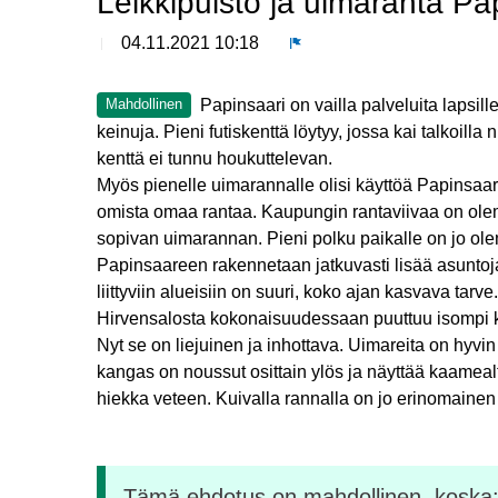
Leikkipuisto ja uimaranta P
04.11.2021 10:18
Ilmoita
Papinsaari on vailla palveluita lapsill
Mahdollinen
keinuja. Pieni futiskenttä löytyy, jossa kai talkoill
kenttä ei tunnu houkuttelevan.
Myös pienelle uimarannalle olisi käyttöä Papinsaar
omista omaa rantaa. Kaupungin rantaviivaa on ole
sopivan uimarannan. Pieni polku paikalle on jo ol
Papinsaareen rakennetaan jatkuvasti lisää asuntoja,
liittyviin alueisiin on suuri, koko ajan kasvava tarve.
Hirvensalosta kokonaisuudessaan puuttuu isompi k
Nyt se on liejuinen ja inhottava. Uimareita on hyv
kangas on noussut osittain ylös ja näyttää kaamealt
hiekka veteen. Kuivalla rannalla on jo erinomainen
Tämä ehdotus on mahdollinen, koska