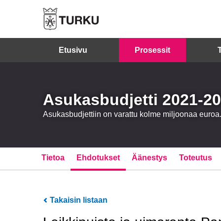
Etusivu
Prosessit
Asukasbudjetti 2021-2
Asukasbudjettiin on varattu kolme miljoonaa eur
Tietoa
Ehdotukset
Äänestys
Toteutus
Takaisin listaan