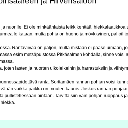
apinsaareen ja Hirvensaloon
e ja nuorille. Ei ole minkäänlaista leikkikenttää, hiekkalaatikkoa 
a nurmea leikataan, mutta pohja on huono ja möykkyinen, palloilijo
essa. Rantaviivaa on paljon, mutta mistään ei pääse uimaan, jos
massa esim metsäpuistossa Pitkäsalmen kohdalla, sinne voisi 
emassa.
 joten lasten ja nuorten ulkoleikeihin ja harrastuksiin ja viihty
unnossapidettävä ranta. Sorttamäen rannan pohjan voisi kunn
in vähän vaikka paikka on muuten kaunis. Joskus rannan pohjaan 
a pullistellessaan pintaan. Tarvittaisiin vain pohjan ruoppaus ja
 hiekka.
: