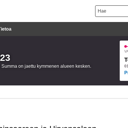
Hae
Tietoa
VA
023
T
oa. Summa on jaettu kymmenen alueen kesken.
0
P