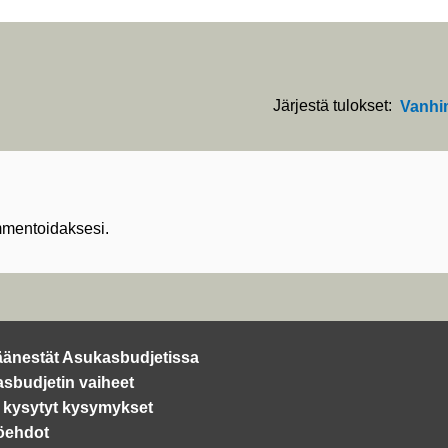
Järjestä tulokset:
Vanhi
mentoidaksesi.
äänestät Asukasbudjetissa
sbudjetin vaiheet
 kysytyt kysymykset
öehdot