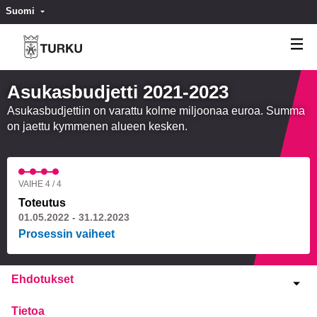
Suomi
Valitse kieli
Välj språk
Asukasbudjetti 2021-2023
Asukasbudjettiin on varattu kolme miljoonaa euroa. Summa
on jaettu kymmenen alueen kesken.
VAIHE 4 / 4
Toteutus
01.05.2022 - 31.12.2023
Prosessin vaiheet
Ehdotukset
Tietoa