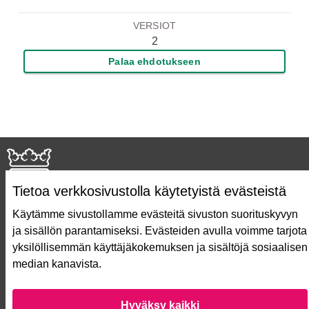
VERSIOT
2
Palaa ehdotukseen
Tietoa verkkosivustolla käytetyistä evästeistä
Käytämme sivustollamme evästeitä sivuston suorituskyvyn
ja sisällön parantamiseksi. Evästeiden avulla voimme tarjota
Näin äänestät Asukasbudjetissa
yksilöllisemmän käyttäjäkokemuksen ja sisältöjä sosiaalisen
Asukasbudjetin vaiheet
median kanavista.
Usein kysytyt kysymykset
Käyttöehdot
Saavutettavuusseloste
Hyväksy kaikki