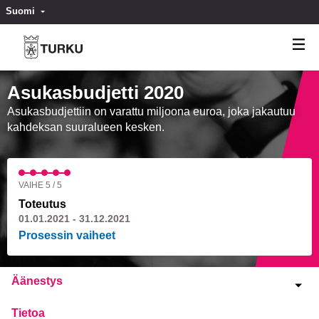
Suomi
Valitse kieli
Välj språk
Asukasbudjetti 2020
Asukasbudjettiin on varattu miljoona euroa, joka jakautuu
kahdeksan suuralueen kesken.
VAIHE 5 / 5
Toteutus
01.01.2021 - 31.12.2021
Prosessin vaiheet
Äänestys
Tietoa