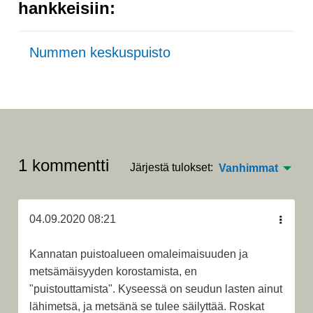
hankkeisiin:
Nummen keskuspuisto
1 kommentti
Järjestä tulokset:
Vanhimmat
04.09.2020 08:21
Kannatan puistoalueen omaleimaisuuden ja
metsämäisyyden korostamista, en
"puistouttamista". Kyseessä on seudun lasten ainut
lähimetsä, ja metsänä se tulee säilyttää. Roskat