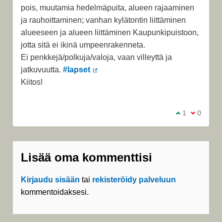
pois, muutamia hedelmäpuita, alueen rajaaminen
ja rauhoittaminen; vanhan kylätontin liittäminen
alueeseen ja alueen liittäminen Kaupunkipuistoon,
jotta sitä ei ikinä umpeenrakenneta.
Ei penkkejä/polkuja/valoja, vaan villeyttä ja
jatkuvuutta.
#lapset
(Ulkoinen linkki)
Kiitos!
Olen samaa m
1
Olen eri 
0
Lisää oma kommenttisi
Kirjaudu sisään
tai
rekisteröidy palveluun
kommentoidaksesi.