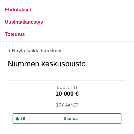
Ehdotukset
Uusintaäänestys
Toteutus
Näytä kaikki hankkeet
Nummen keskuspuisto
BUDJETTI
10 000 €
107
ÄÄNET
39
Seuraa
Nummen keskuspuisto
39 seuraajaa